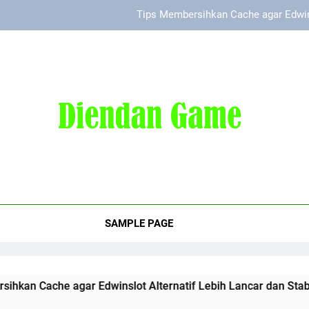
Tips Membersihkan Cache agar Edwinsl
Panduan Akses Awal Setelah Berhasil Daft
Panduan Mengevaluasi Keamanan Kaya78
Lebah4D Login Alternatif den
Tips Membersihkan Cache agar Edwinsl
Panduan Akses Awal Setelah Berhasil Daft
ndan Game
unitas Game Dan Dapatkan Tips Bermain Di Diendan Game.
Panduan Mengevaluasi Keamanan Kaya78
SAMPLE PAGE
agar Edwinslot Alternatif Lebih Lancar dan Stabil
Pand
3 Mon