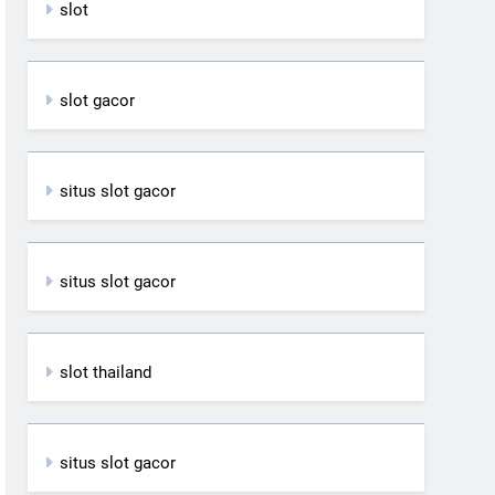
slot
slot gacor
situs slot gacor
situs slot gacor
slot thailand
situs slot gacor