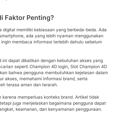
i Faktor Penting?
na digital memiliki kebiasaan yang berbeda-beda. Ada
 smartphone, ada yang lebih nyaman menggunakan
 ingin membaca informasi terlebih dahulu sebelum
d ini dapat dikaitkan dengan kebutuhan akses yang
ncarian seperti Champion 4D login, Slot Champion 4D
jukkan bahwa pengguna membutuhkan kejelasan dalam
lur akses, memahami informasi brand, serta
h terasa aman dan terarah.
van karena memperluas konteks brand. Artikel tidak
tetapi juga menjelaskan bagaimana pengguna dapat
erangkat, keamanan, dan kenyamanan penggunaan.