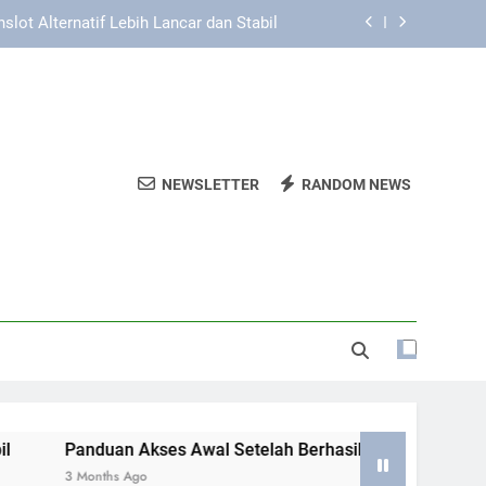
ot Alternatif Lebih Lancar dan Stabil
ar Pokemon787 yang Aman dan Terarah
7 Link Alternatif dengan Lebih Teliti
gan Akses yang Lebih Aman dan Praktis
NEWSLETTER
RANDOM NEWS
ot Alternatif Lebih Lancar dan Stabil
ar Pokemon787 yang Aman dan Terarah
7 Link Alternatif dengan Lebih Teliti
uan Akses Awal Setelah Berhasil Daftar Pokemon787 yang A
ths Ago