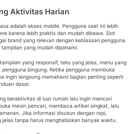
g Aktivitas Harian
erasa adalah akses mobile. Pengguna saat ini lebih
ne karena lebih praktis dan mudah dibawa. Slot
bagai brand yang relevan dengan kebiasaan pengguna
tampilan yang mudah dipahami.
tampilan yang responsif, teks yang jelas, menu yang
at pengguna bingung. Ketika pengguna membuka
ka ingin langsung memahami bagian penting seperti
nduan dasar.
 beraktivitas di luar rumah lalu ingin mencari
uka mesin pencari, membaca artikel singkat, lalu
manan. Jika informasi disusun dengan rapi,
jelas tanpa harus menghabiskan banyak waktu.