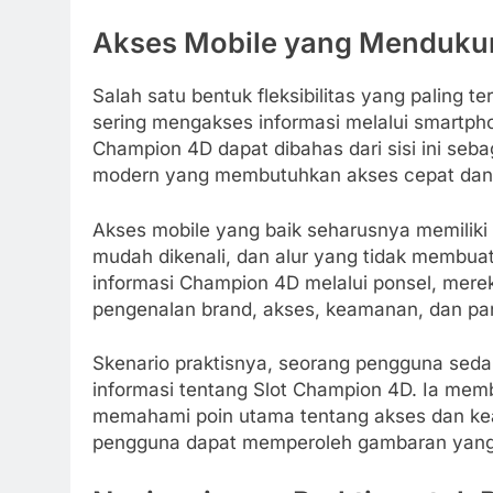
Akses Mobile yang Mendukun
Salah satu bentuk fleksibilitas yang paling t
sering mengakses informasi melalui smartpho
Champion 4D dapat dibahas dari sisi ini se
modern yang membutuhkan akses cepat dan 
Akses mobile yang baik seharusnya memiliki 
mudah dikenali, dan alur yang tidak membu
informasi Champion 4D melalui ponsel, mere
pengenalan brand, akses, keamanan, dan pa
Skenario praktisnya, seorang pengguna sedang
informasi tentang Slot Champion 4D. Ia memb
memahami poin utama tentang akses dan kea
pengguna dapat memperoleh gambaran yang 