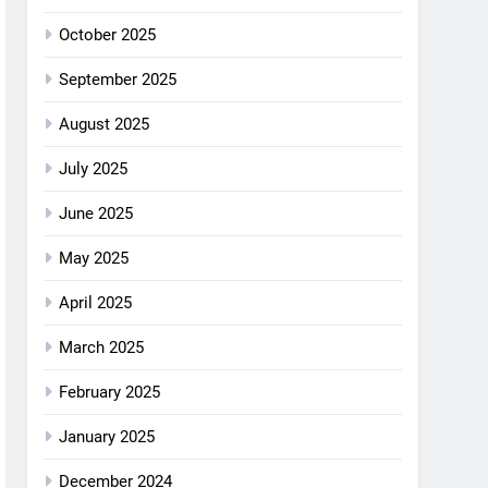
October 2025
September 2025
August 2025
July 2025
June 2025
May 2025
April 2025
March 2025
February 2025
January 2025
December 2024