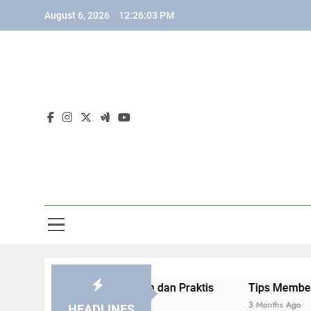
Skip
August 6, 2026
12:26:04 PM
to
content
Die
Ikuti Kom
 yang Lebih Aman dan Praktis
Tips Membersihkan Cache 
3 Months Ago
HEADLINES