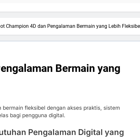
lot Champion 4D dan Pengalaman Bermain yang Lebih Fleksibe
Pengalaman Bermain yang
ermain fleksibel dengan akses praktis, sistem
las bagi pengguna digital.
utuhan Pengalaman Digital yang