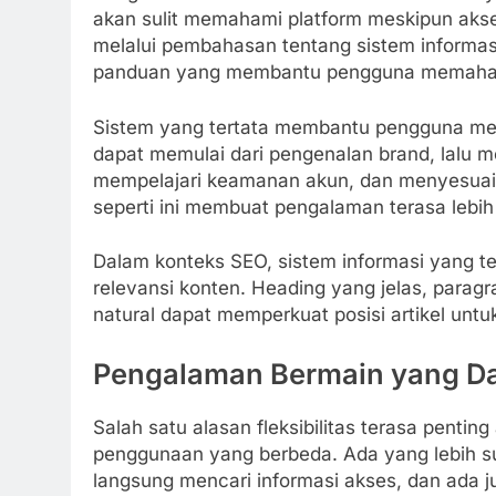
akan sulit memahami platform meskipun aks
melalui pembahasan tentang sistem informasi
panduan yang membantu pengguna memahami 
Sistem yang tertata membantu pengguna men
dapat memulai dari pengenalan brand, lalu 
mempelajari keamanan akun, dan menyesuaik
seperti ini membuat pengalaman terasa lebih 
Dalam konteks SEO, sistem informasi yang 
relevansi konten. Heading yang jelas, parag
natural dapat memperkuat posisi artikel unt
Pengalaman Bermain yang Da
Salah satu alasan fleksibilitas terasa penti
penggunaan yang berbeda. Ada yang lebih s
langsung mencari informasi akses, dan ada 