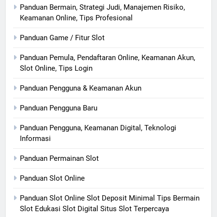
Panduan Bermain, Strategi Judi, Manajemen Risiko,
Keamanan Online, Tips Profesional
Panduan Game / Fitur Slot
Panduan Pemula, Pendaftaran Online, Keamanan Akun,
Slot Online, Tips Login
Panduan Pengguna & Keamanan Akun
Panduan Pengguna Baru
Panduan Pengguna, Keamanan Digital, Teknologi
Informasi
Panduan Permainan Slot
Panduan Slot Online
Panduan Slot Online Slot Deposit Minimal Tips Bermain
Slot Edukasi Slot Digital Situs Slot Terpercaya