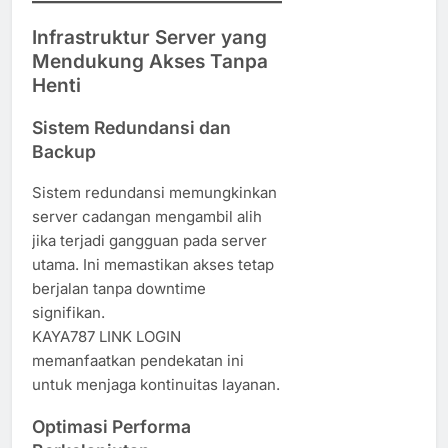
Infrastruktur Server yang
Mendukung Akses Tanpa
Henti
Sistem Redundansi dan
Backup
Sistem redundansi memungkinkan
server cadangan mengambil alih
jika terjadi gangguan pada server
utama. Ini memastikan akses tetap
berjalan tanpa downtime
signifikan.
KAYA787 LINK LOGIN
memanfaatkan pendekatan ini
untuk menjaga kontinuitas layanan.
Optimasi Performa