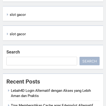
slot gacor
slot gacor
Search
SEARCH
Recent Posts
Lebah4D Login Alternatif dengan Akses yang Lebih
Aman dan Praktis
Tips Membersihkan Cache agar Edwinslot Alternatif