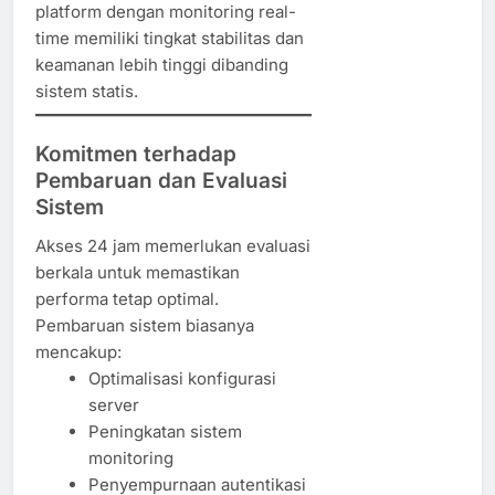
platform dengan monitoring real-
time memiliki tingkat stabilitas dan
keamanan lebih tinggi dibanding
sistem statis.
Komitmen terhadap
Pembaruan dan Evaluasi
Sistem
Akses 24 jam memerlukan evaluasi
berkala untuk memastikan
performa tetap optimal.
Pembaruan sistem biasanya
mencakup:
Optimalisasi konfigurasi
server
Peningkatan sistem
monitoring
Penyempurnaan autentikasi