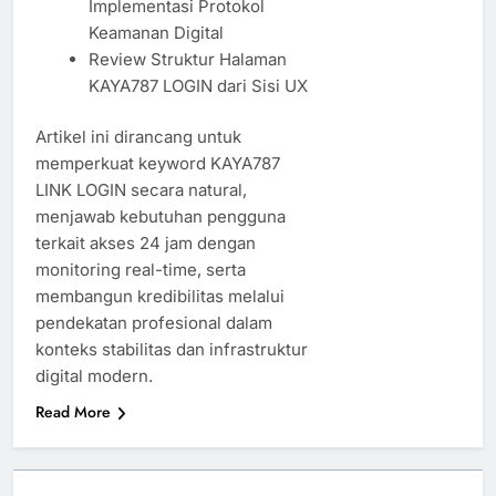
Implementasi Protokol
Keamanan Digital
Review Struktur Halaman
KAYA787 LOGIN dari Sisi UX
Artikel ini dirancang untuk
memperkuat keyword KAYA787
LINK LOGIN secara natural,
menjawab kebutuhan pengguna
terkait akses 24 jam dengan
monitoring real-time, serta
membangun kredibilitas melalui
pendekatan profesional dalam
konteks stabilitas dan infrastruktur
digital modern.
Read More