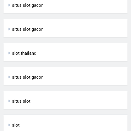
situs slot gacor
situs slot gacor
slot thailand
situs slot gacor
situs slot
slot