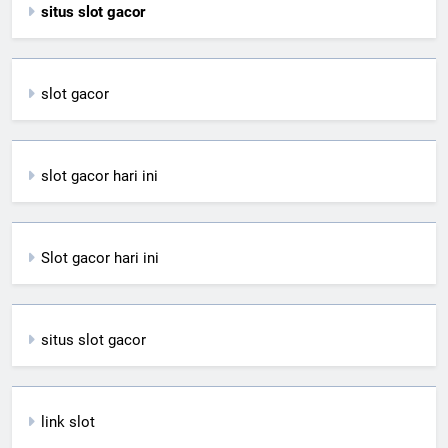
situs slot gacor
slot gacor
slot gacor hari ini
Slot gacor hari ini
situs slot gacor
link slot