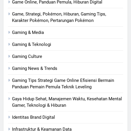
Game Online, Panduan Pemula, Hiburan Digital
Game, Strategi, Pokémon, Hiburan, Gaming Tips,
Karakter Pokémon, Pertarungan Pokémon
Gaming & Media
Gaming & Teknologi
Gaming Culture
Gaming News & Trends
Gaming Tips Strategi Game Online Efisiensi Bermain
Panduan Pemain Pemula Teknik Leveling
Gaya Hidup Sehat, Manajemen Waktu, Kesehatan Mental
Gamer, Teknologi & Hiburan
Identitas Brand Digital
Infrastruktur & Keamanan Data