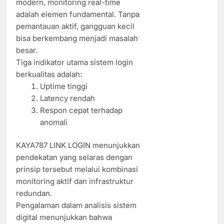
modern, monitoring real-time
adalah elemen fundamental. Tanpa
pemantauan aktif, gangguan kecil
bisa berkembang menjadi masalah
besar.
Tiga indikator utama sistem login
berkualitas adalah:
Uptime tinggi
Latency rendah
Respon cepat terhadap
anomali
KAYA787 LINK LOGIN menunjukkan
pendekatan yang selaras dengan
prinsip tersebut melalui kombinasi
monitoring aktif dan infrastruktur
redundan.
Pengalaman dalam analisis sistem
digital menunjukkan bahwa