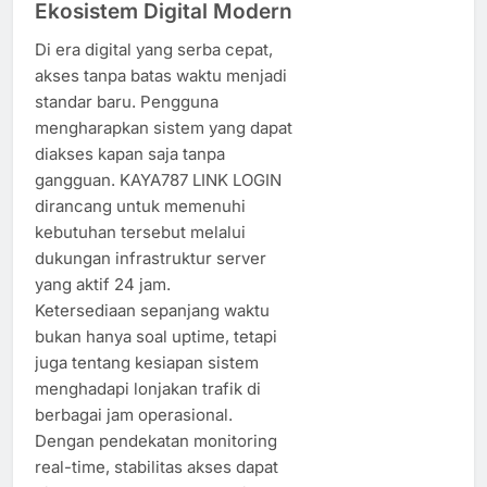
Ekosistem Digital Modern
Di era digital yang serba cepat,
akses tanpa batas waktu menjadi
standar baru. Pengguna
mengharapkan sistem yang dapat
diakses kapan saja tanpa
gangguan. KAYA787 LINK LOGIN
dirancang untuk memenuhi
kebutuhan tersebut melalui
dukungan infrastruktur server
yang aktif 24 jam.
Ketersediaan sepanjang waktu
bukan hanya soal uptime, tetapi
juga tentang kesiapan sistem
menghadapi lonjakan trafik di
berbagai jam operasional.
Dengan pendekatan monitoring
real-time, stabilitas akses dapat