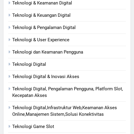
Teknologi & Keamanan Digital
Teknologi & Keuangan Digital
Teknologi & Pengalaman Digital
Teknologi & User Experience
Teknologi dan Keamanan Pengguna
Teknologi Digital
Teknologi Digital & Inovasi Akses
Teknologi Digital, Pengalaman Pengguna, Platform Slot,
Kecepatan Akses
Teknologi Digital,Infrastruktur Web,Keamanan Akses
Online,Manajemen Sistem,Solusi Konektivitas
Teknologi Game Slot