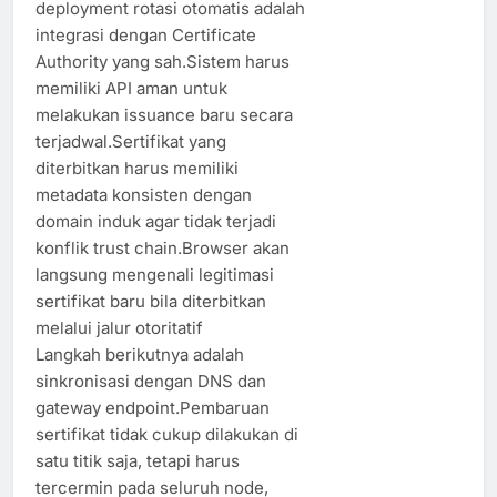
deployment rotasi otomatis adalah
integrasi dengan Certificate
Authority yang sah.Sistem harus
memiliki API aman untuk
melakukan issuance baru secara
terjadwal.Sertifikat yang
diterbitkan harus memiliki
metadata konsisten dengan
domain induk agar tidak terjadi
konflik trust chain.Browser akan
langsung mengenali legitimasi
sertifikat baru bila diterbitkan
melalui jalur otoritatif
Langkah berikutnya adalah
sinkronisasi dengan DNS dan
gateway endpoint.Pembaruan
sertifikat tidak cukup dilakukan di
satu titik saja, tetapi harus
tercermin pada seluruh node,