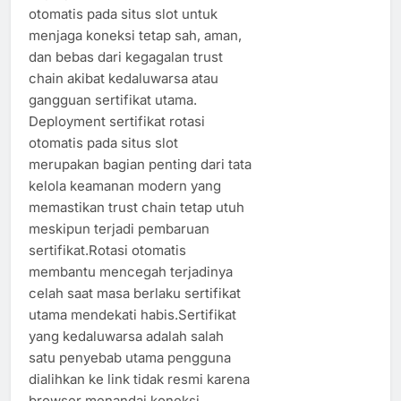
otomatis pada situs slot untuk
menjaga koneksi tetap sah, aman,
dan bebas dari kegagalan trust
chain akibat kedaluwarsa atau
gangguan sertifikat utama.
Deployment sertifikat rotasi
otomatis pada situs slot
merupakan bagian penting dari tata
kelola keamanan modern yang
memastikan trust chain tetap utuh
meskipun terjadi pembaruan
sertifikat.Rotasi otomatis
membantu mencegah terjadinya
celah saat masa berlaku sertifikat
utama mendekati habis.Sertifikat
yang kedaluwarsa adalah salah
satu penyebab utama pengguna
dialihkan ke link tidak resmi karena
browser menandai koneksi