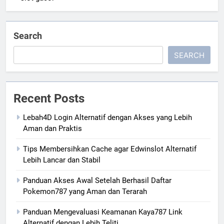
Search
SEARCH
Recent Posts
Lebah4D Login Alternatif dengan Akses yang Lebih
Aman dan Praktis
Tips Membersihkan Cache agar Edwinslot Alternatif
Lebih Lancar dan Stabil
Panduan Akses Awal Setelah Berhasil Daftar
Pokemon787 yang Aman dan Terarah
Panduan Mengevaluasi Keamanan Kaya787 Link
Alternatif dengan Lebih Teliti