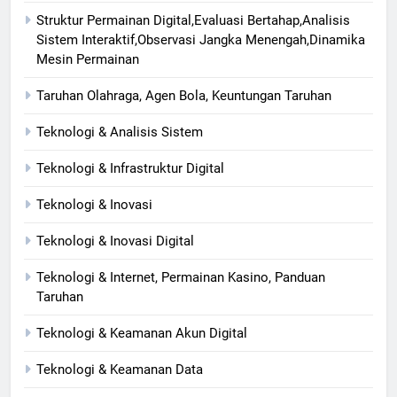
Struktur Permainan Digital,Evaluasi Bertahap,Analisis
Sistem Interaktif,Observasi Jangka Menengah,Dinamika
Mesin Permainan
Taruhan Olahraga, Agen Bola, Keuntungan Taruhan
Teknologi & Analisis Sistem
Teknologi & Infrastruktur Digital
Teknologi & Inovasi
Teknologi & Inovasi Digital
Teknologi & Internet, Permainan Kasino, Panduan
Taruhan
Teknologi & Keamanan Akun Digital
Teknologi & Keamanan Data