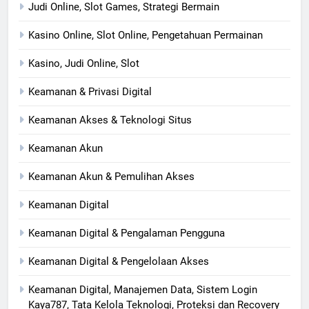
Judi Online, Slot Games, Strategi Bermain
Kasino Online, Slot Online, Pengetahuan Permainan
Kasino, Judi Online, Slot
Keamanan & Privasi Digital
Keamanan Akses & Teknologi Situs
Keamanan Akun
Keamanan Akun & Pemulihan Akses
Keamanan Digital
Keamanan Digital & Pengalaman Pengguna
Keamanan Digital & Pengelolaan Akses
Keamanan Digital, Manajemen Data, Sistem Login
Kaya787, Tata Kelola Teknologi, Proteksi dan Recovery