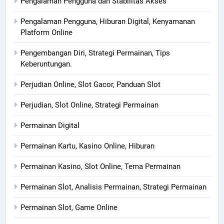
Pengalaman Pengguna dan Stabilitas Akses
Pengalaman Pengguna, Hiburan Digital, Kenyamanan
Platform Online
Pengembangan Diri, Strategi Permainan, Tips
Keberuntungan.
Perjudian Online, Slot Gacor, Panduan Slot
Perjudian, Slot Online, Strategi Permainan
Permainan Digital
Permainan Kartu, Kasino Online, Hiburan
Permainan Kasino, Slot Online, Tema Permainan
Permainan Slot, Analisis Permainan, Strategi Permainan
Permainan Slot, Game Online