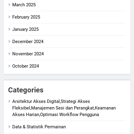
March 2025
February 2025
January 2025
December 2024
November 2024
October 2024
Categories
Arsitektur Akses Digital,Strategi Akses
Fleksibel,Manajemen Sesi dan Perangkat,Keamanan
Akses Harian,Optimasi Workflow Pengguna
Data & Statistik Permainan