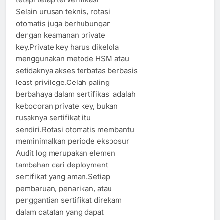
Selain urusan teknis, rotasi
otomatis juga berhubungan
dengan keamanan private
key.Private key harus dikelola
menggunakan metode HSM atau
setidaknya akses terbatas berbasis
least privilege.Celah paling
berbahaya dalam sertifikasi adalah
kebocoran private key, bukan
rusaknya sertifikat itu
sendiri.Rotasi otomatis membantu
meminimalkan periode eksposur
Audit log merupakan elemen
tambahan dari deployment
sertifikat yang aman.Setiap
pembaruan, penarikan, atau
penggantian sertifikat direkam
dalam catatan yang dapat