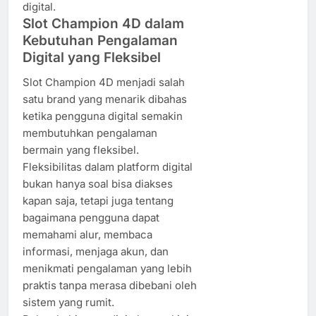
digital.
Slot Champion 4D dalam
Kebutuhan Pengalaman
Digital yang Fleksibel
Slot Champion 4D menjadi salah
satu brand yang menarik dibahas
ketika pengguna digital semakin
membutuhkan pengalaman
bermain yang fleksibel.
Fleksibilitas dalam platform digital
bukan hanya soal bisa diakses
kapan saja, tetapi juga tentang
bagaimana pengguna dapat
memahami alur, membaca
informasi, menjaga akun, dan
menikmati pengalaman yang lebih
praktis tanpa merasa dibebani oleh
sistem yang rumit.