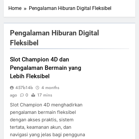
Home
Pengalaman Hiburan Digital Fleksibel
Pengalaman Hiburan Digital
Fleksibel
Slot Champion 4D dan
Pengalaman Bermain yang
Lebih Fleksibel
457b14b
4 months
ago
0
17 mins
Slot Champion 4D menghadirkan
pengalaman bermain fleksibel
dengan akses praktis, sistem
tertata, keamanan akun, dan
navigasi yang jelas bagi pengguna