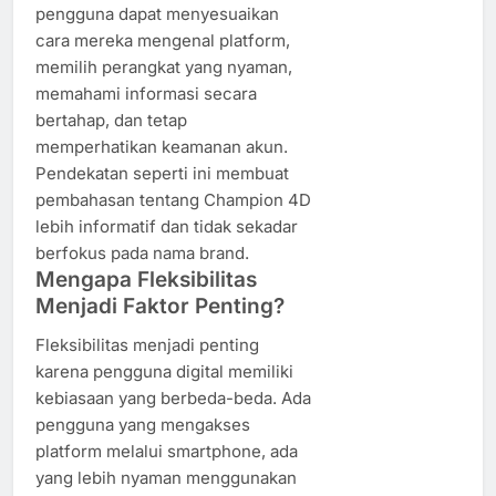
pengguna dapat menyesuaikan
cara mereka mengenal platform,
memilih perangkat yang nyaman,
memahami informasi secara
bertahap, dan tetap
memperhatikan keamanan akun.
Pendekatan seperti ini membuat
pembahasan tentang Champion 4D
lebih informatif dan tidak sekadar
berfokus pada nama brand.
Mengapa Fleksibilitas
Menjadi Faktor Penting?
Fleksibilitas menjadi penting
karena pengguna digital memiliki
kebiasaan yang berbeda-beda. Ada
pengguna yang mengakses
platform melalui smartphone, ada
yang lebih nyaman menggunakan