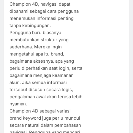
Champion 4D, navigasi dapat
dipahami sebagai cara pengguna
menemukan informasi penting
tanpa kebingungan.
Pengguna baru biasanya
membutuhkan struktur yang
sederhana. Mereka ingin
mengetahui apa itu brand,
bagaimana aksesnya, apa yang
perlu diperhatikan saat login, serta
bagaimana menjaga keamanan
akun. Jika semua informasi
tersebut disusun secara logis,
pengalaman awal akan terasa lebih
nyaman.
Champion 4D sebagai variasi
brand keyword juga perlu muncul
secara natural dalam pembahasan
navigasi. Pengguna yang mencari