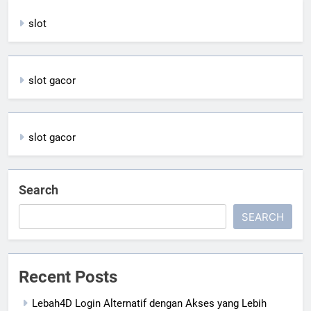
slot
slot gacor
slot gacor
Search
SEARCH
Recent Posts
Lebah4D Login Alternatif dengan Akses yang Lebih