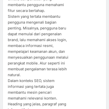
membantu pengguna memahami
fitur secara bertahap.
Sistem yang tertata membantu
pengguna mengenali bagian
penting. Misalnya, pengguna baru
dapat memulai dari pengenalan
brand, lalu memahami akses login,
membaca informasi resmi,
mempelajari keamanan akun, dan
menyesuaikan penggunaan melalui
perangkat mobile. Alur seperti ini
membuat pengalaman terasa lebih
natural.
Dalam konteks SEO, sistem
informasi yang tertata juga
membantu mesin pencari
memahami relevansi konten.
Heading yang jelas, paragraf yang