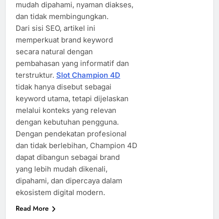
mudah dipahami, nyaman diakses,
dan tidak membingungkan.
Dari sisi SEO, artikel ini
memperkuat brand keyword
secara natural dengan
pembahasan yang informatif dan
terstruktur.
Slot Champion 4D
tidak hanya disebut sebagai
keyword utama, tetapi dijelaskan
melalui konteks yang relevan
dengan kebutuhan pengguna.
Dengan pendekatan profesional
dan tidak berlebihan, Champion 4D
dapat dibangun sebagai brand
yang lebih mudah dikenali,
dipahami, dan dipercaya dalam
ekosistem digital modern.
Read More