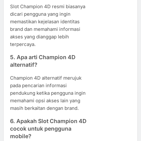
Slot Champion 4D resmi biasanya
dicari pengguna yang ingin
memastikan kejelasan identitas
brand dan memahami informasi
akses yang dianggap lebih
terpercaya.
5. Apa arti Champion 4D
alternatif?
Champion 4D alternatif merujuk
pada pencarian informasi
pendukung ketika pengguna ingin
memahami opsi akses lain yang
masih berkaitan dengan brand.
6. Apakah Slot Champion 4D
cocok untuk pengguna
mobile?