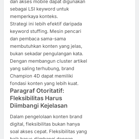
dan akses mobile dapat digunakan
sebagai LSI keyword untuk
memperkaya konteks.
Strategi ini lebih efektif daripada
keyword stuffing. Mesin pencari
dan pembaca sama-sama
membutuhkan konten yang jelas,
bukan sekadar pengulangan kata.
Dengan membangun cluster artikel
yang saling terhubung, brand
Champion 4D dapat memiliki
fondasi konten yang lebih kuat.
Paragraf Otoritatif:
Fleksibilitas Harus
Diimbangi Kejelasan
Dalam pengelolaan konten brand
digital, fleksibilitas bukan hanya
soal akses cepat. Fleksibilitas yang
baik harus diimbangi dengan