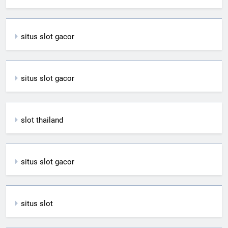
situs slot gacor
situs slot gacor
slot thailand
situs slot gacor
situs slot