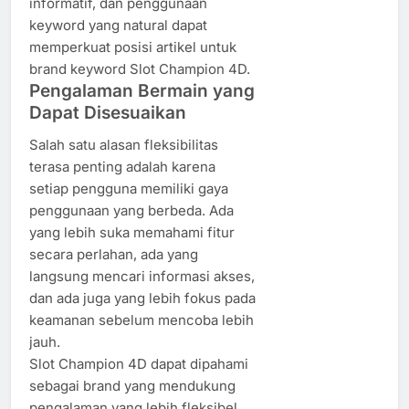
informatif, dan penggunaan
keyword yang natural dapat
memperkuat posisi artikel untuk
brand keyword Slot Champion 4D.
Pengalaman Bermain yang
Dapat Disesuaikan
Salah satu alasan fleksibilitas
terasa penting adalah karena
setiap pengguna memiliki gaya
penggunaan yang berbeda. Ada
yang lebih suka memahami fitur
secara perlahan, ada yang
langsung mencari informasi akses,
dan ada juga yang lebih fokus pada
keamanan sebelum mencoba lebih
jauh.
Slot Champion 4D dapat dipahami
sebagai brand yang mendukung
pengalaman yang lebih fleksibel