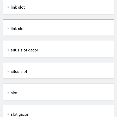
link slot
link slot
situs slot gacor
situs slot
slot
slot gacor