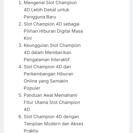
Mengenal Slot Champion
4D Lebih Dekat untuk
Pengguna Baru
Slot Champion 4D sebagai
Pilihan Hiburan Digital Masa
Kini
Keunggulan Slot Champion
4D dalam Memberikan
Pengalaman Interaktif
Slot Champion 4D dan
Perkembangan Hiburan
Online yang Semakin
Populer
Panduan Awal Memahami
Fitur Utama Slot Champion
4D
Slot Champion 4D dengan
Tampilan Modern dan Akses
Praktis