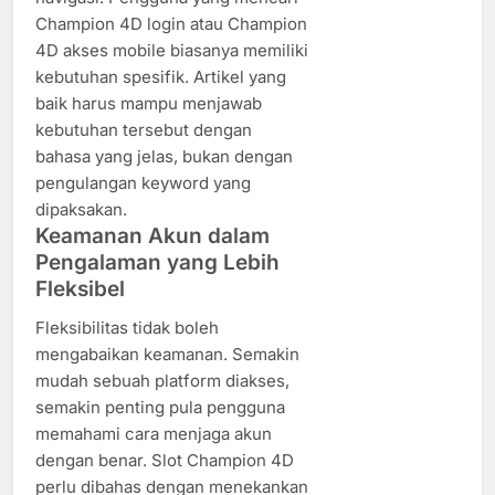
Champion 4D login atau Champion
4D akses mobile biasanya memiliki
kebutuhan spesifik. Artikel yang
baik harus mampu menjawab
kebutuhan tersebut dengan
bahasa yang jelas, bukan dengan
pengulangan keyword yang
dipaksakan.
Keamanan Akun dalam
Pengalaman yang Lebih
Fleksibel
Fleksibilitas tidak boleh
mengabaikan keamanan. Semakin
mudah sebuah platform diakses,
semakin penting pula pengguna
memahami cara menjaga akun
dengan benar. Slot Champion 4D
perlu dibahas dengan menekankan