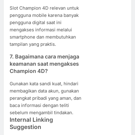
Slot Champion 4D relevan untuk
pengguna mobile karena banyak
pengguna digital saat ini
mengakses informasi melalui
smartphone dan membutuhkan
tampilan yang praktis.
7. Bagaimana cara menjaga
keamanan saat mengakses
Champion 4D?
Gunakan kata sandi kuat, hindari
membagikan data akun, gunakan
perangkat pribadi yang aman, dan
baca informasi dengan teliti
sebelum mengambil tindakan.
Internal Linking
Suggestion