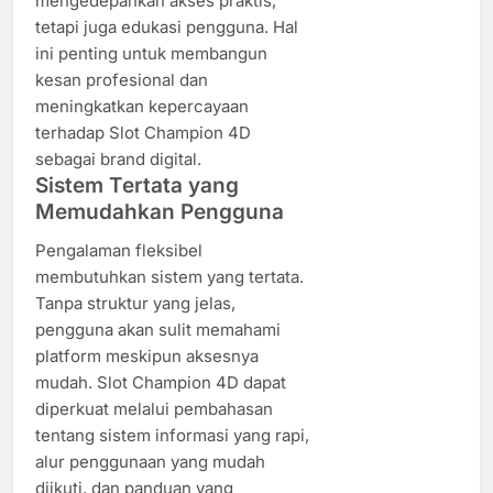
mengedepankan akses praktis,
tetapi juga edukasi pengguna. Hal
ini penting untuk membangun
kesan profesional dan
meningkatkan kepercayaan
terhadap Slot Champion 4D
sebagai brand digital.
Sistem Tertata yang
Memudahkan Pengguna
Pengalaman fleksibel
membutuhkan sistem yang tertata.
Tanpa struktur yang jelas,
pengguna akan sulit memahami
platform meskipun aksesnya
mudah. Slot Champion 4D dapat
diperkuat melalui pembahasan
tentang sistem informasi yang rapi,
alur penggunaan yang mudah
diikuti, dan panduan yang