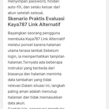
menyimpan password, hindari
auto-fill, dan selalu keluar dari
akun setelah selesai.
Skenario Praktis Evaluasi
Kaya787 Link Alternatif
Bayangkan seorang pengguna
membuka Kaya787 Link Alternatif
melalui ponsel karena halaman
utama terasa lambat.Sebelum
login, ia memperhatikan tampilan
halaman.Ternyata ada beberapa
instruksi yang berbeda dari
biasanya dan halaman meminta
data tambahan yang tidak
relevan.Dalam situasi ini, langkah
paling aman adalah menutup
halaman dan tidak memasukkan
data akun.
Contoh lain, pengguna membuka