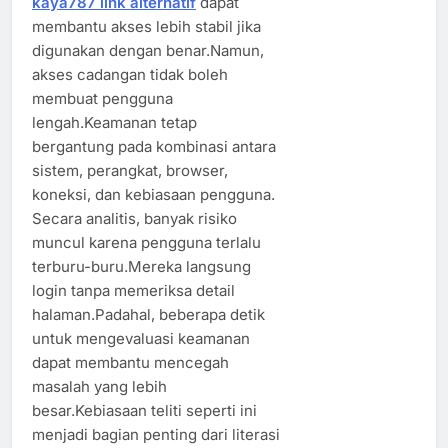
kaya787 link alternatif
dapat
membantu akses lebih stabil jika
digunakan dengan benar.Namun,
akses cadangan tidak boleh
membuat pengguna
lengah.Keamanan tetap
bergantung pada kombinasi antara
sistem, perangkat, browser,
koneksi, dan kebiasaan pengguna.
Secara analitis, banyak risiko
muncul karena pengguna terlalu
terburu-buru.Mereka langsung
login tanpa memeriksa detail
halaman.Padahal, beberapa detik
untuk mengevaluasi keamanan
dapat membantu mencegah
masalah yang lebih
besar.Kebiasaan teliti seperti ini
menjadi bagian penting dari literasi