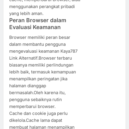
menggunakan perangkat pribadi
yang lebih aman.
Peran Browser dalam
Evaluasi Keamanan
Browser memiliki peran besar
dalam membantu pengguna
mengevaluasi keamanan Kaya787
Link Alternatif.Browser terbaru
biasanya memiliki perlindungan
lebih baik, termasuk kemampuan
menampilkan peringatan jika
halaman dianggap
bermasalah.Oleh karena itu,
pengguna sebaiknya rutin
memperbarui browser.
Cache dan cookie juga perlu
dikelola.Cache lama dapat
membuat halaman menampilkan