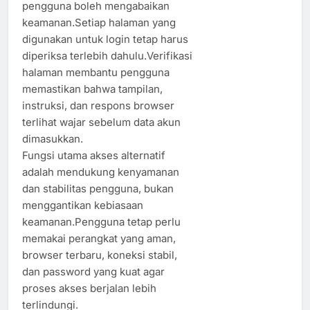
pengguna boleh mengabaikan
keamanan.Setiap halaman yang
digunakan untuk login tetap harus
diperiksa terlebih dahulu.Verifikasi
halaman membantu pengguna
memastikan bahwa tampilan,
instruksi, dan respons browser
terlihat wajar sebelum data akun
dimasukkan.
Fungsi utama akses alternatif
adalah mendukung kenyamanan
dan stabilitas pengguna, bukan
menggantikan kebiasaan
keamanan.Pengguna tetap perlu
memakai perangkat yang aman,
browser terbaru, koneksi stabil,
dan password yang kuat agar
proses akses berjalan lebih
terlindungi.