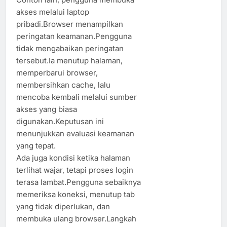
akses melalui laptop
pribadi.Browser menampilkan
peringatan keamanan.Pengguna
tidak mengabaikan peringatan
tersebut.Ia menutup halaman,
memperbarui browser,
membersihkan cache, lalu
mencoba kembali melalui sumber
akses yang biasa
digunakan.Keputusan ini
menunjukkan evaluasi keamanan
yang tepat.
Ada juga kondisi ketika halaman
terlihat wajar, tetapi proses login
terasa lambat.Pengguna sebaiknya
memeriksa koneksi, menutup tab
yang tidak diperlukan, dan
membuka ulang browser.Langkah