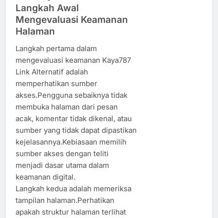
Langkah Awal
Mengevaluasi Keamanan
Halaman
Langkah pertama dalam
mengevaluasi keamanan Kaya787
Link Alternatif adalah
memperhatikan sumber
akses.Pengguna sebaiknya tidak
membuka halaman dari pesan
acak, komentar tidak dikenal, atau
sumber yang tidak dapat dipastikan
kejelasannya.Kebiasaan memilih
sumber akses dengan teliti
menjadi dasar utama dalam
keamanan digital.
Langkah kedua adalah memeriksa
tampilan halaman.Perhatikan
apakah struktur halaman terlihat