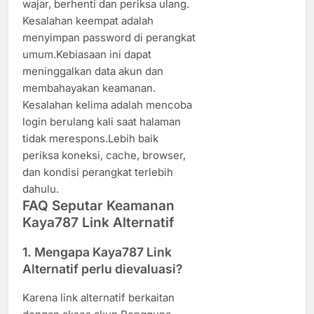
wajar, berhenti dan periksa ulang.
Kesalahan keempat adalah
menyimpan password di perangkat
umum.Kebiasaan ini dapat
meninggalkan data akun dan
membahayakan keamanan.
Kesalahan kelima adalah mencoba
login berulang kali saat halaman
tidak merespons.Lebih baik
periksa koneksi, cache, browser,
dan kondisi perangkat terlebih
dahulu.
FAQ Seputar Keamanan
Kaya787 Link Alternatif
1. Mengapa Kaya787 Link
Alternatif perlu dievaluasi?
Karena link alternatif berkaitan