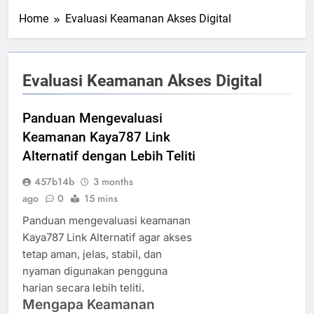
Home
Evaluasi Keamanan Akses Digital
Evaluasi Keamanan Akses Digital
Panduan Mengevaluasi
Keamanan Kaya787 Link
Alternatif dengan Lebih Teliti
457b14b
3 months
ago
0
15 mins
Panduan mengevaluasi keamanan
Kaya787 Link Alternatif agar akses
tetap aman, jelas, stabil, dan
nyaman digunakan pengguna
harian secara lebih teliti.
Mengapa Keamanan