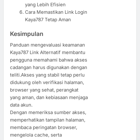
yang Lebih Efisien
Cara Memastikan Link Login
Kaya787 Tetap Aman
Kesimpulan
Panduan mengevaluasi keamanan
Kaya787 Link Alternatif membantu
pengguna memahami bahwa akses
cadangan harus digunakan dengan
teliti.Akses yang stabil tetap perlu
didukung oleh verifikasi halaman,
browser yang sehat, perangkat
yang aman, dan kebiasaan menjaga
data akun.
Dengan memeriksa sumber akses,
memperhatikan tampilan halaman,
membaca peringatan browser,
mengelola cache, serta