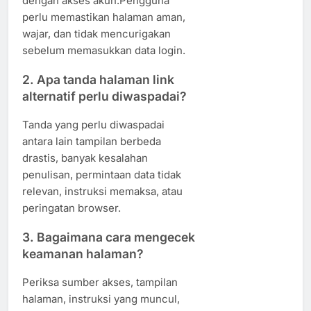
dengan akses akun.Pengguna
perlu memastikan halaman aman,
wajar, dan tidak mencurigakan
sebelum memasukkan data login.
2. Apa tanda halaman link
alternatif perlu diwaspadai?
Tanda yang perlu diwaspadai
antara lain tampilan berbeda
drastis, banyak kesalahan
penulisan, permintaan data tidak
relevan, instruksi memaksa, atau
peringatan browser.
3. Bagaimana cara mengecek
keamanan halaman?
Periksa sumber akses, tampilan
halaman, instruksi yang muncul,