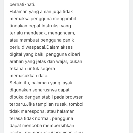
berhati-hati.
Halaman yang aman juga tidak
memaksa pengguna mengambil
tindakan cepat.Instruksi yang
terlalu mendesak, mengancam,
atau membuat pengguna panik
perlu diwaspadai.Dalam akses
digital yang baik, pengguna diberi
arahan yang jelas dan wajar, bukan
tekanan untuk segera
memasukkan data.
Selain itu, halaman yang layak
digunakan seharusnya dapat
dibuka dengan stabil pada browser
terbaru.Jika tampilan rusak, tombol
tidak merespons, atau halaman
terasa tidak normal, pengguna
dapat mencoba membersihkan
cache, memperbarui browser, atau