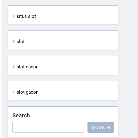
situs slot
slot
slot gacor
slot gacor
Search
SEARCH