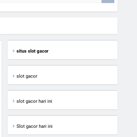
situs slot gacor
slot gacor
slot gacor hari ini
Slot gacor hari ini