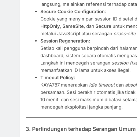
langsung, melainkan referensi terhadap data 
Secure Cookie Configuration:
Cookie yang menyimpan session ID disetel d
HttpOnly
,
SameSite
, dan
Secure
untuk menc
melalui JavaScript atau serangan
cross-site
Session Regeneration:
Setiap kali pengguna berpindah dari halaman
dashboard, sistem secara otomatis menghasi
Langkah ini mencegah serangan
session fix
memanfaatkan ID lama untuk akses ilegal.
Timeout Policy:
KAYA787 menerapkan
idle timeout
dan
absol
bersamaan. Sesi berakhir otomatis jika tidak 
10 menit, dan sesi maksimum dibatasi selam
mencegah eksploitasi jangka panjang.
3. Perlindungan terhadap Serangan Umum