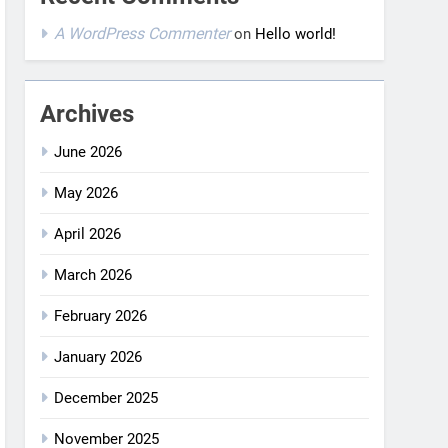
A WordPress Commenter
on
Hello world!
Archives
June 2026
May 2026
April 2026
March 2026
February 2026
January 2026
December 2025
November 2025