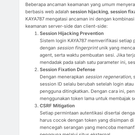
Beberapa ancaman keamanan yang umum menyeran
berbasis web adalah
session hijacking
,
session fix
KAYA787 mengatasi ancaman ini dengan kombinasi 
keamanan server-side dan client-side:
Session Hijacking Prevention
Sistem login KAYA787 memverifikasi setiap
dengan
session fingerprint
unik yang mencak
agent, serta waktu pembuatan sesi. Jika ter
mendadak pada salah satu parameter ini, sesi
Session Fixation Defense
Dengan menerapkan
session regeneration
,
session ID selalu berubah setelah login atau
pengguna ditingkatkan. Dengan cara ini, pen
menggunakan token lama untuk membajak ses
CSRF Mitigation
Setiap permintaan autentikasi disertai deng
harus cocok dengan token yang disimpan di si
mencegah serangan yang mencoba memanfaa
pengguna melalui situs eksternal.