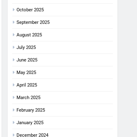
October 2025
September 2025
August 2025
July 2025
June 2025
May 2025
April 2025
March 2025
February 2025
January 2025
December 2024