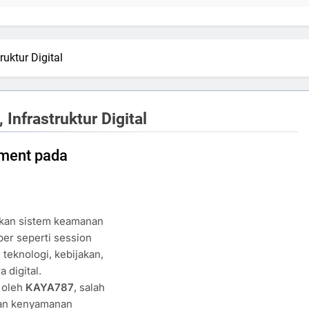
uktur Digital
Infrastruktur Digital
ment pada
kan sistem keamanan
er seperti session
 teknologi, kebijakan,
 digital.
 oleh
KAYA787
, salah
dan kenyamanan