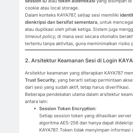
session ID
atau
token autentikasi
yang disimpan di
cookie atau local storage.
Dalam konteks KAYA787, setiap sesi memiliki
identi
dienkripsi dan bersifat sementara
, untuk mencega
atau duplikasi oleh pihak ketiga. Sistem juga men
timeout policy
, di mana sesi secara otomatis berak
tertentu tanpa aktivitas, guna meminimalkan risiko
2. Arsitektur Keamanan Sesi di Login KAY
Arsitektur keamanan yang diterapkan KAYA787 meng
Trust Security
, yang berarti setiap permintaan aks
dari sesi yang sudah aktif, tetap harus diverifikasi.
Beberapa pendekatan utama dalam arsitektur kea
antara lain:
Session Token Encryption:
Setiap session token yang dihasilkan server
algoritma AES-256 dan hanya dapat didekrips
KAYA787. Token tidak menyimpan informasi s