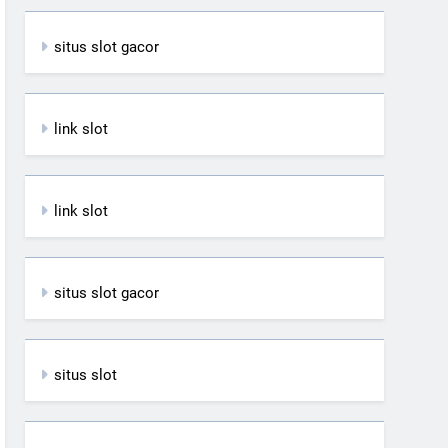
situs slot gacor
link slot
link slot
situs slot gacor
situs slot