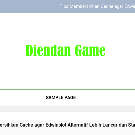
Tips Membersihkan Cache agar Edwinsl
Panduan Akses Awal Setelah Berhasil Daft
Panduan Mengevaluasi Keamanan Kaya78
Lebah4D Login Alternatif den
Tips Membersihkan Cache agar Edwinsl
Panduan Akses Awal Setelah Berhasil Daft
ndan Game
unitas Game Dan Dapatkan Tips Bermain Di Diendan Game.
Panduan Mengevaluasi Keamanan Kaya78
SAMPLE PAGE
e agar Edwinslot Alternatif Lebih Lancar dan Stabil
Pa
3 M