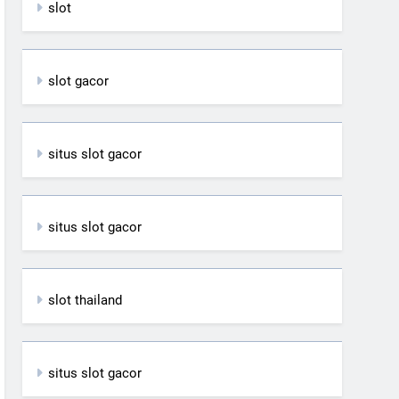
slot
slot gacor
situs slot gacor
situs slot gacor
slot thailand
situs slot gacor