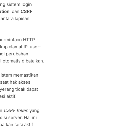
g sistem login
ation
, dan
CSRF
.
antara lapisan
 permintaan HTTP
up alamat IP, user-
jadi perubahan
 otomatis dibatalkan.
 sistem memastikan
 saat hak akses
yerang tidak dapat
i aktif.
an
CSRF token
yang
si server. Hal ini
tkan sesi aktif