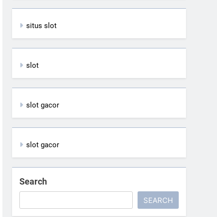
situs slot
slot
slot gacor
slot gacor
Search
SEARCH