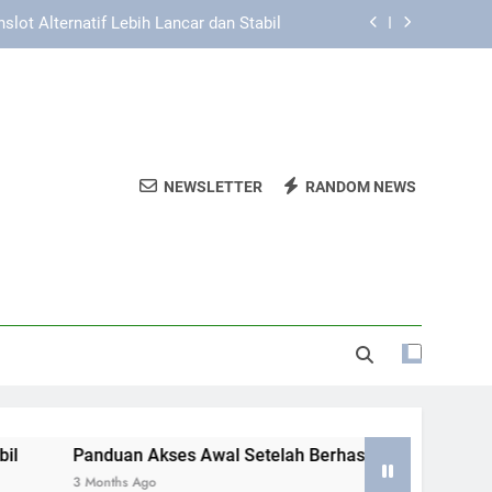
ot Alternatif Lebih Lancar dan Stabil
ar Pokemon787 yang Aman dan Terarah
7 Link Alternatif dengan Lebih Teliti
gan Akses yang Lebih Aman dan Praktis
NEWSLETTER
RANDOM NEWS
ot Alternatif Lebih Lancar dan Stabil
ar Pokemon787 yang Aman dan Terarah
7 Link Alternatif dengan Lebih Teliti
nduan Akses Awal Setelah Berhasil Daftar Pokemon787 yang
onths Ago