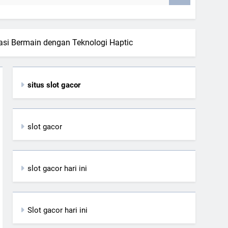
sasi Bermain dengan Teknologi Haptic
situs slot gacor
slot gacor
slot gacor hari ini
Slot gacor hari ini