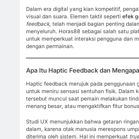
Dalam era digital yang kian kompetitif, pen
visual dan suara. Elemen taktil seperti
efek g
feedback
, telah menjadi bagian penting da
menyeluruh. Horas88 sebagai salah satu platf
untuk memperkuat interaksi pengguna dan me
dengan permainan.
Apa Itu Haptic Feedback dan Mengapa
Haptic feedback merujuk pada penggunaan g
untuk meniru sensasi sentuhan fisik. Dalam ko
tersebut muncul saat pemain melakukan tind
menang besar, atau mengaktifkan fitur bonus
Studi UX menunjukkan bahwa getaran ringan
dalam, karena otak manusia merespons umpan 
diterima oleh sistem. Hal ini memperkuat
trus