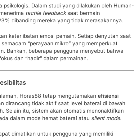
a psikologis. Dalam studi yang dilakukan oleh Human-
g menerima
tactile feedback
saat bermain
23% dibanding mereka yang tidak merasakannya.
kan keterlibatan emosi pemain. Setiap denyutan saat
di semacam “perayaan mikro” yang memperkuat
in. Bahkan, beberapa pengguna menyebut bahwa
okus dan “hadir” dalam permainan.
sibilitas
galaman, Horas88 tetap mengutamakan
efisiensi
an dirancang tidak aktif saat level baterai di bawah
 Selain itu, sistem akan otomatis menonaktifkan
erada dalam mode hemat baterai atau
silent mode
.
a dapat dimatikan untuk pengguna yang memiliki