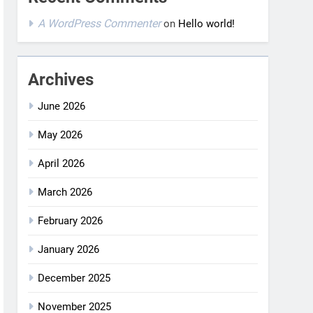
A WordPress Commenter
on
Hello world!
Archives
June 2026
May 2026
April 2026
March 2026
February 2026
January 2026
December 2025
November 2025