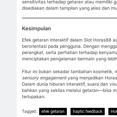
sensitivitas terhadap getaran atau memiliki
disediakan dalam tampilan yang jelas dan m
Kesimpulan
Efek getaran interaktif dalam Slot Horas88 a
berorientasi pada pengguna. Dengan menggab
perangkat, serta perhatian terhadap kenyam
menciptakan pengalaman bermain yang lebih p
Fitur ini bukan sekadar tambahan kosmetik, 
sensory engagement
yang menjadikan Horas88
Dalam dunia hiburan interaktif, suara dan vi
bahkan yang sekilas melalui getaran—bisa m
terlupakan.
Tagged:
efek getaran
haptic feedback
Ho