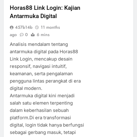
Horas88 Link Login: Kajian
Antarmuka Digital
457b14b
11 months
ago
0
6 mins
Analisis mendalam tentang
antarmuka digital pada Horas88
Link Login, mencakup desain
responsif, navigasi intuitif,
keamanan, serta pengalaman
pengguna lintas perangkat di era
digital modern.
Antarmuka digital kini menjadi
salah satu elemen terpenting
dalam keberhasilan sebuah
platform.Di era transformasi
digital, login tidak hanya berfungsi
sebagai gerbang masuk, tetapi