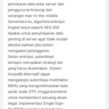
pertukaran data antar server dan
pengguna terlindungi dari
serangan man-in-the-middle.
Sementara itu, algoritma enkripsi
tingkat lanjut seperti AES-256
dipakai untuk penyimpanan data
penting di server agar tidak mudah
dibobol bahkan jika sistem
mengalami pelanggaran.
Selain enkripsi, autentikasi
berlapis merupakan strategi lain
yang harus diutamakan. Sistem
Horas88 Alternatif dapat
mengadopsi autentikasi multifaktor
(MFA) yang mengombinasikan kata
sandi, kode OTP, hingga biometrik
untuk memperkecil peluang akses
ilegal. Implementasi Single Sign-