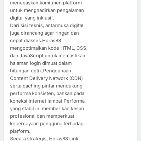
menegaskan komitmen platform
untuk menghadirkan pengalaman
digital yang inklusif.
Dari sisi teknis, antarmuka digital
juga dirancang agar ringan dan
cepat diakses.Horas88
mengoptimalkan kode HTML, CSS,
dan JavaScript untuk memastikan
halaman login dimuat dalam
hitungan detik.Penggunaan
Content Delivery Network (CDN)
serta caching pintar mendukung
performa konsisten, bahkan pada
koneksi internet lambat.Performa
yang stabil ini memberikan kesan
profesional dan memperkuat
kepercayaan pengguna terhadap
platform.
Secara strategis, Horas88 Link