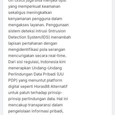
On (SSO) juga bisa menjadi opsi
yang memperkuat keamanan
sekaligus meningkatkan
kenyamanan pengguna dalam
mengakses layanan. Penggunaan
sistem deteksi intrusi (Intrusion
Detection System/IDS) menambah
lapisan pertahanan dengan
mengidentifikasi pola serangan
mencurigakan secara real-time.
Dari sisi regulasi, Indonesia kini
menerapkan Undang-Undang
Perlindungan Data Pribadi (UU
PDP) yang menuntut platform
digital seperti Horas88 Alternatif
untuk patuh terhadap prinsip-
prinsip perlindungan data. Hal ini
mencakup transparansi dalam
pengelolaan informasi pribadi,