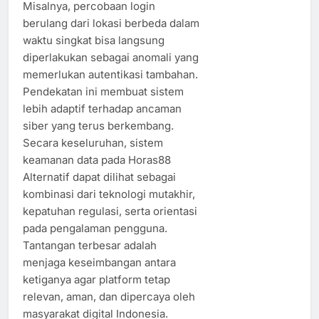
Misalnya, percobaan login
berulang dari lokasi berbeda dalam
waktu singkat bisa langsung
diperlakukan sebagai anomali yang
memerlukan autentikasi tambahan.
Pendekatan ini membuat sistem
lebih adaptif terhadap ancaman
siber yang terus berkembang.
Secara keseluruhan, sistem
keamanan data pada Horas88
Alternatif dapat dilihat sebagai
kombinasi dari teknologi mutakhir,
kepatuhan regulasi, serta orientasi
pada pengalaman pengguna.
Tantangan terbesar adalah
menjaga keseimbangan antara
ketiganya agar platform tetap
relevan, aman, dan dipercaya oleh
masyarakat digital Indonesia.