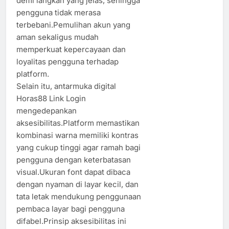
demi langkah yang jelas, sehingga
pengguna tidak merasa
terbebani.Pemulihan akun yang
aman sekaligus mudah
memperkuat kepercayaan dan
loyalitas pengguna terhadap
platform.
Selain itu, antarmuka digital
Horas88 Link Login
mengedepankan
aksesibilitas.Platform memastikan
kombinasi warna memiliki kontras
yang cukup tinggi agar ramah bagi
pengguna dengan keterbatasan
visual.Ukuran font dapat dibaca
dengan nyaman di layar kecil, dan
tata letak mendukung penggunaan
pembaca layar bagi pengguna
difabel.Prinsip aksesibilitas ini