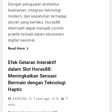
Dengan penguatan arsitektur
keamanan, integrasi teknologi
modern, dan kepatuhan terhadap
aturan yang berlaku, Horas88
Alternatif dapat menjadi contoh
praktik terbaik dalam ekosistem
digital nasional.
Read More
Efek Getaran Interaktif
dalam Slot Horas88:
Meningkatkan Sensasi
Bermain dengan Teknologi
Haptic
457b14b
1 year ago
0
7
mins