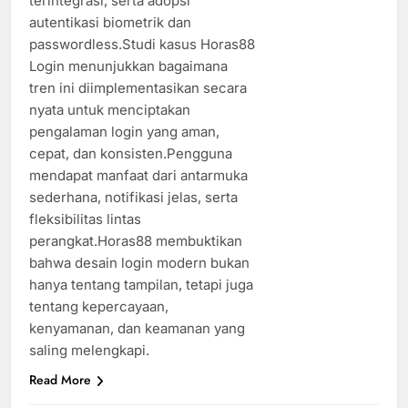
terintegrasi, serta adopsi
autentikasi biometrik dan
passwordless.Studi kasus Horas88
Login menunjukkan bagaimana
tren ini diimplementasikan secara
nyata untuk menciptakan
pengalaman login yang aman,
cepat, dan konsisten.Pengguna
mendapat manfaat dari antarmuka
sederhana, notifikasi jelas, serta
fleksibilitas lintas
perangkat.Horas88 membuktikan
bahwa desain login modern bukan
hanya tentang tampilan, tetapi juga
tentang kepercayaan,
kenyamanan, dan keamanan yang
saling melengkapi.
Read More