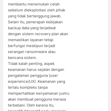
membantu menemukan celah
sebelum dieksploitasi oleh pihak
yang tidak bertanggung jawab.
Selain itu, penerapan kebijakan
backup data yang terjadwal
dengan sistem recovery plan akan
memastikan layanan tetap
berfungsi meskipun terjadi
serangan ransomware atau
bencana sistem.
Tidak kalah penting, aspek
keamanan harus sejalan dengan
pengalaman pengguna (user
experience/UX). Keamanan yang
terlalu kompleks tanpa
memperhatikan kenyamanan justru
akan membuat pengguna merasa
terbebani. Oleh karena itu,