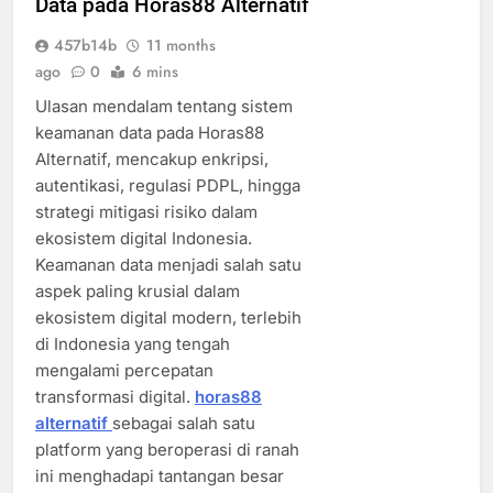
Data pada Horas88 Alternatif
457b14b
11 months
ago
0
6 mins
Ulasan mendalam tentang sistem
keamanan data pada Horas88
Alternatif, mencakup enkripsi,
autentikasi, regulasi PDPL, hingga
strategi mitigasi risiko dalam
ekosistem digital Indonesia.
Keamanan data menjadi salah satu
aspek paling krusial dalam
ekosistem digital modern, terlebih
di Indonesia yang tengah
mengalami percepatan
transformasi digital.
horas88
alternatif
sebagai salah satu
platform yang beroperasi di ranah
ini menghadapi tantangan besar