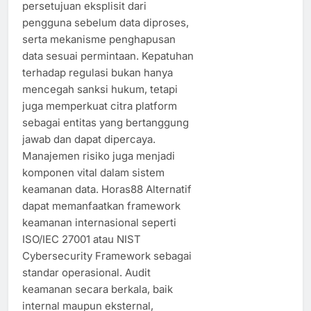
persetujuan eksplisit dari
pengguna sebelum data diproses,
serta mekanisme penghapusan
data sesuai permintaan. Kepatuhan
terhadap regulasi bukan hanya
mencegah sanksi hukum, tetapi
juga memperkuat citra platform
sebagai entitas yang bertanggung
jawab dan dapat dipercaya.
Manajemen risiko juga menjadi
komponen vital dalam sistem
keamanan data. Horas88 Alternatif
dapat memanfaatkan framework
keamanan internasional seperti
ISO/IEC 27001 atau NIST
Cybersecurity Framework sebagai
standar operasional. Audit
keamanan secara berkala, baik
internal maupun eksternal,