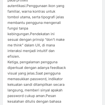
pada proses
autentikasi.Penggunaan ikon yang
familiar, warna kontras untuk
tombol utama, serta tipografi jelas
membantu pengguna mengenali
fungsi tanpa
kebingungan.Pendekatan ini
sesuai dengan prinsip “don’t make
me think” dalam UX, di mana
interaksi menjadi intuitif dan
efisien.
Ketiga, pengalaman pengguna
diperkuat dengan adanya feedback
visual yang jelas.Saat pengguna
memasukkan password, indikator
kekuatan sandi ditampilkan secara
langsung, memberi sinyal apakah
password cukup aman.Pesan
kesalahan ditulis dengan bahasa