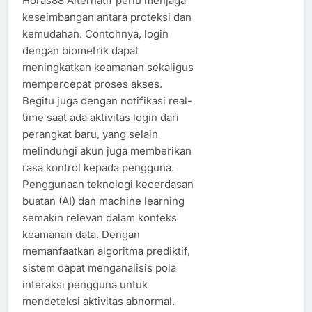
Horas88 Alternatif perlu menjaga
keseimbangan antara proteksi dan
kemudahan. Contohnya, login
dengan biometrik dapat
meningkatkan keamanan sekaligus
mempercepat proses akses.
Begitu juga dengan notifikasi real-
time saat ada aktivitas login dari
perangkat baru, yang selain
melindungi akun juga memberikan
rasa kontrol kepada pengguna.
Penggunaan teknologi kecerdasan
buatan (AI) dan machine learning
semakin relevan dalam konteks
keamanan data. Dengan
memanfaatkan algoritma prediktif,
sistem dapat menganalisis pola
interaksi pengguna untuk
mendeteksi aktivitas abnormal.