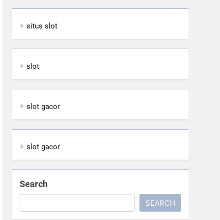
situs slot
slot
slot gacor
slot gacor
Search
SEARCH