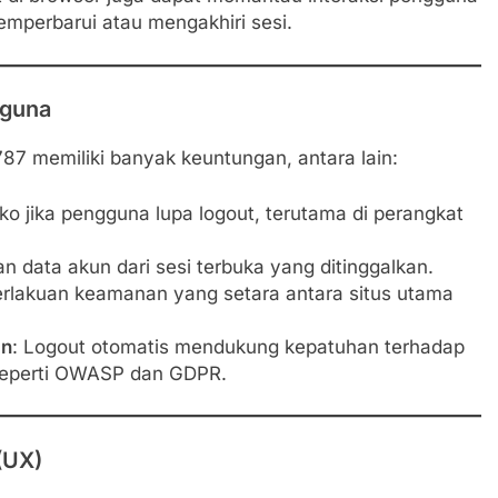
emperbarui atau mengakhiri sesi.
gguna
YA787 memiliki banyak keuntungan, antara lain:
iko jika pengguna lupa logout, terutama di perangkat
n data akun dari sesi terbuka yang ditinggalkan.
rlakuan keamanan yang setara antara situs utama
an
: Logout otomatis mendukung kepatuhan terhadap
 seperti OWASP dan GDPR.
(UX)