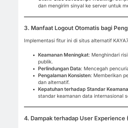
dan mengirim sinyal ke server untuk m
3. Manfaat Logout Otomatis bagi Pen
Implementasi fitur ini di situs alternatif KA
Keamanan Meningkat
: Menghindari ris
publik.
Perlindungan Data
: Mencegah pencuria
Pengalaman Konsisten
: Memberikan pe
dan alternatif.
Kepatuhan terhadap Standar Keaman
standar keamanan data internasional
4. Dampak terhadap User Experience 