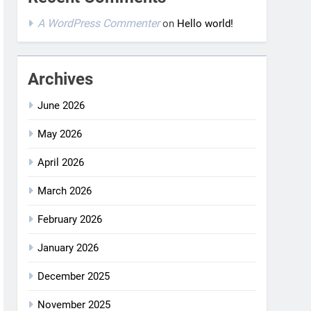
A WordPress Commenter
on
Hello world!
Archives
June 2026
May 2026
April 2026
March 2026
February 2026
January 2026
December 2025
November 2025