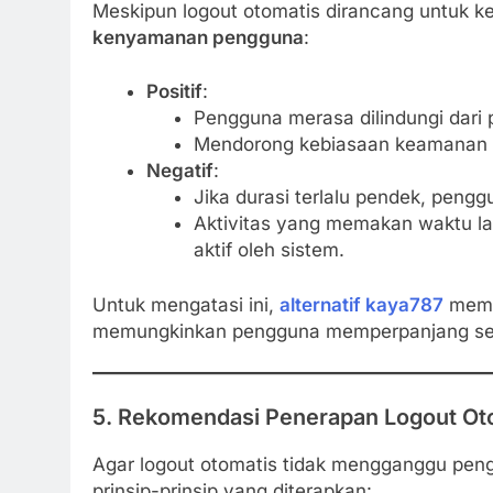
Meskipun logout otomatis dirancang untuk
kenyamanan pengguna
:
Positif
:
Pengguna merasa dilindungi dari
Mendorong kebiasaan keamanan di
Negatif
:
Jika durasi terlalu pendek, pengg
Aktivitas yang memakan waktu la
aktif oleh sistem.
Untuk mengatasi ini,
alternatif kaya787
membe
memungkinkan pengguna memperpanjang sesi
5. Rekomendasi Penerapan Logout Oto
Agar logout otomatis tidak mengganggu peng
prinsip-prinsip yang diterapkan: