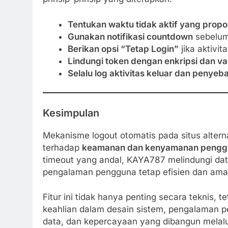
Tentukan waktu tidak aktif yang propo
Gunakan notifikasi countdown
sebelum 
Berikan opsi “Tetap Login”
jika aktivit
Lindungi token dengan enkripsi dan val
Selalu log aktivitas keluar dan penye
Kesimpulan
Mekanisme logout otomatis pada situs alter
terhadap
keamanan dan kenyamanan pengg
timeout yang andal, KAYA787 melindungi dat
pengalaman pengguna tetap efisien dan ama
Fitur ini tidak hanya penting secara teknis, 
keahlian dalam desain sistem, pengalaman p
data, dan kepercayaan yang dibangun melalu