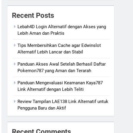
Recent Posts
Lebah4D Login Alternatif dengan Akses yang
Lebih Aman dan Praktis
Tips Membersihkan Cache agar Edwinslot
Alternatif Lebih Lancar dan Stabil
Panduan Akses Awal Setelah Berhasil Daftar
Pokemon787 yang Aman dan Terarah
Panduan Mengevaluasi Keamanan Kaya787
Link Alternatif dengan Lebih Teliti
Review Tampilan LAE138 Link Alternatif untuk
Pengguna Baru dan Aktif
Recent Comments