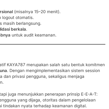
rsional
(misalnya 15–20 menit).
logout otomatis.
as masih berlangsung.
idasi berkala
.
babnya
untuk audit keamanan.
natif KAYA787 merupakan salah satu bentuk komitmen
una
. Dengan mengimplementasikan sistem session
a dan privasi pengguna, sekaligus menjaga
n.
tetapi juga menunjukkan penerapan prinsip E-E-A-T:
engguna yang dijaga, otoritas dalam pengelolaan
i tindakan nyata terhadap keamanan digital.