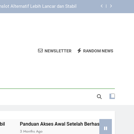
ot Alternatif Lebih Lancar dan Stabil
ar Pokemon787 yang Aman dan Terarah
7 Link Alternatif dengan Lebih Teliti
gan Akses yang Lebih Aman dan Praktis
NEWSLETTER
RANDOM NEWS
ot Alternatif Lebih Lancar dan Stabil
ar Pokemon787 yang Aman dan Terarah
7 Link Alternatif dengan Lebih Teliti
Panduan Akses Awal Setelah Berhasil Daftar Pokemon787 ya
3 Months Ago