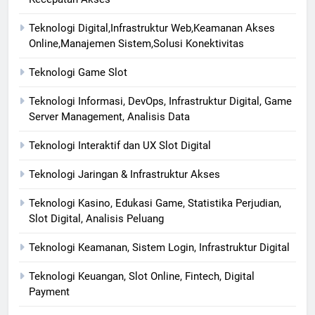
Teknologi Digital,Infrastruktur Web,Keamanan Akses
Online,Manajemen Sistem,Solusi Konektivitas
Teknologi Game Slot
Teknologi Informasi, DevOps, Infrastruktur Digital, Game
Server Management, Analisis Data
Teknologi Interaktif dan UX Slot Digital
Teknologi Jaringan & Infrastruktur Akses
Teknologi Kasino, Edukasi Game, Statistika Perjudian,
Slot Digital, Analisis Peluang
Teknologi Keamanan, Sistem Login, Infrastruktur Digital
Teknologi Keuangan, Slot Online, Fintech, Digital
Payment