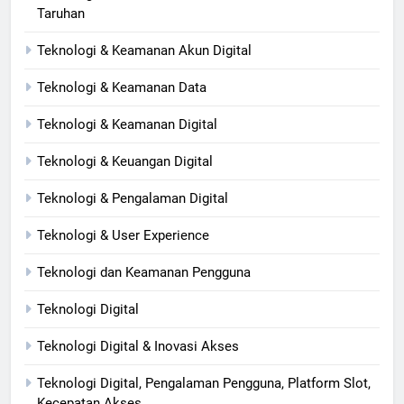
Taruhan
Teknologi & Keamanan Akun Digital
Teknologi & Keamanan Data
Teknologi & Keamanan Digital
Teknologi & Keuangan Digital
Teknologi & Pengalaman Digital
Teknologi & User Experience
Teknologi dan Keamanan Pengguna
Teknologi Digital
Teknologi Digital & Inovasi Akses
Teknologi Digital, Pengalaman Pengguna, Platform Slot,
Kecepatan Akses