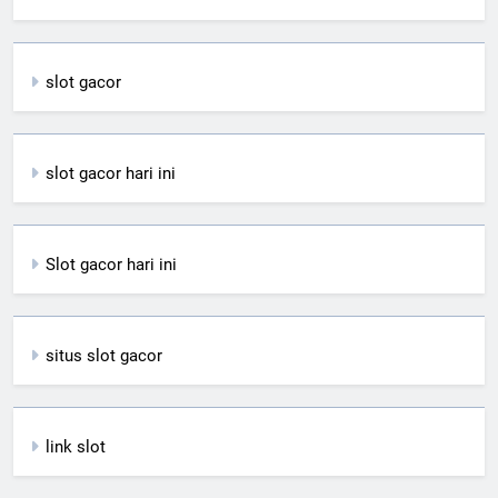
slot gacor
slot gacor hari ini
Slot gacor hari ini
situs slot gacor
link slot