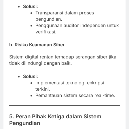
Solusi:
Transparansi dalam proses
pengundian.
Penggunaan auditor independen untuk
verifikasi.
b. Risiko Keamanan Siber
Sistem digital rentan terhadap serangan siber jika
tidak dilindungi dengan baik.
Solusi:
Implementasi teknologi enkripsi
terkini.
Pemantauan sistem secara real-time.
5. Peran Pihak Ketiga dalam Sistem
Pengundian