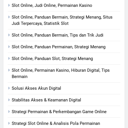
Slot Online, Judi Online, Permainan Kasino
Slot Online, Panduan Bermain, Strategi Menang, Situs
Judi Terpercaya, Statistik Slot
Slot Online, Panduan Bermain, Tips dan Trik Judi
Slot Online, Panduan Permainan, Strategi Menang
Slot Online, Panduan Slot, Strategi Menang
Slot Online, Permainan Kasino, Hiburan Digital, Tips
Bermain
Solusi Akses Akun Digital
Stabilitas Akses & Keamanan Digital
Strategi Permainan & Perkembangan Game Online
Strategi Slot Online & Analisis Pola Permainan