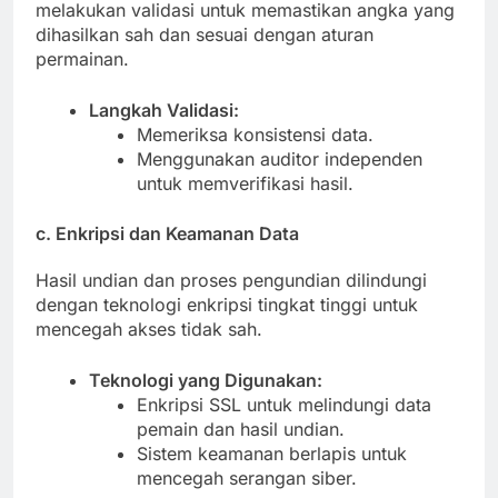
melakukan validasi untuk memastikan angka yang
dihasilkan sah dan sesuai dengan aturan
permainan.
Langkah Validasi:
Memeriksa konsistensi data.
Menggunakan auditor independen
untuk memverifikasi hasil.
c. Enkripsi dan Keamanan Data
Hasil undian dan proses pengundian dilindungi
dengan teknologi enkripsi tingkat tinggi untuk
mencegah akses tidak sah.
Teknologi yang Digunakan:
Enkripsi SSL untuk melindungi data
pemain dan hasil undian.
Sistem keamanan berlapis untuk
mencegah serangan siber.