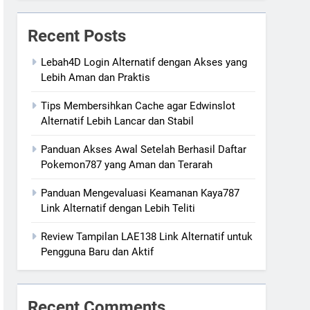
Recent Posts
Lebah4D Login Alternatif dengan Akses yang
Lebih Aman dan Praktis
Tips Membersihkan Cache agar Edwinslot
Alternatif Lebih Lancar dan Stabil
Panduan Akses Awal Setelah Berhasil Daftar
Pokemon787 yang Aman dan Terarah
Panduan Mengevaluasi Keamanan Kaya787
Link Alternatif dengan Lebih Teliti
Review Tampilan LAE138 Link Alternatif untuk
Pengguna Baru dan Aktif
Recent Comments