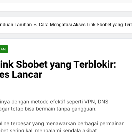
Panduan Taruhan
Cara Mengatasi Akses Link Sbobet yang Terbl
HAN
nk Sbobet yang Terblokir:
ses Lancar
asinya dengan metode efektif seperti VPN, DNS
p agar tetap bisa bermain tanpa gangguan.
online terbesar yang menawarkan berbagai permainan
et sering kali mengalami kendala akibat