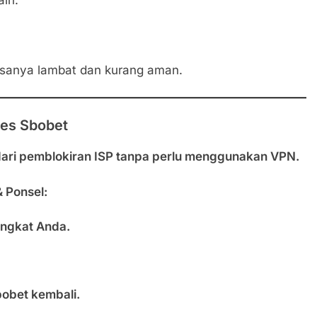
in.
asanya lambat dan kurang aman.
ses Sbobet
ari pemblokiran ISP tanpa perlu menggunakan VPN.
 Ponsel:
angkat Anda.
obet kembali.