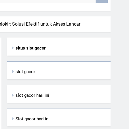
okir: Solusi Efektif untuk Akses Lancar
situs slot gacor
slot gacor
slot gacor hari ini
Slot gacor hari ini