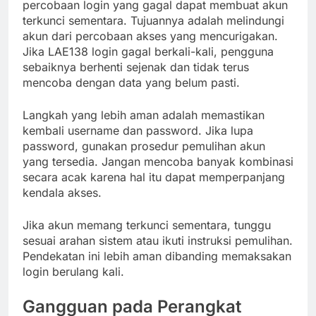
percobaan login yang gagal dapat membuat akun
terkunci sementara. Tujuannya adalah melindungi
akun dari percobaan akses yang mencurigakan.
Jika LAE138 login gagal berkali-kali, pengguna
sebaiknya berhenti sejenak dan tidak terus
mencoba dengan data yang belum pasti.
Langkah yang lebih aman adalah memastikan
kembali username dan password. Jika lupa
password, gunakan prosedur pemulihan akun
yang tersedia. Jangan mencoba banyak kombinasi
secara acak karena hal itu dapat memperpanjang
kendala akses.
Jika akun memang terkunci sementara, tunggu
sesuai arahan sistem atau ikuti instruksi pemulihan.
Pendekatan ini lebih aman dibanding memaksakan
login berulang kali.
Gangguan pada Perangkat