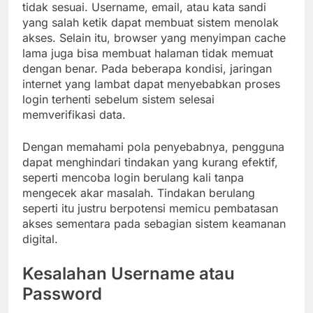
tidak sesuai. Username, email, atau kata sandi
yang salah ketik dapat membuat sistem menolak
akses. Selain itu, browser yang menyimpan cache
lama juga bisa membuat halaman tidak memuat
dengan benar. Pada beberapa kondisi, jaringan
internet yang lambat dapat menyebabkan proses
login terhenti sebelum sistem selesai
memverifikasi data.
Dengan memahami pola penyebabnya, pengguna
dapat menghindari tindakan yang kurang efektif,
seperti mencoba login berulang kali tanpa
mengecek akar masalah. Tindakan berulang
seperti itu justru berpotensi memicu pembatasan
akses sementara pada sebagian sistem keamanan
digital.
Kesalahan Username atau
Password