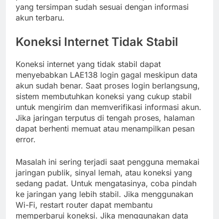
yang tersimpan sudah sesuai dengan informasi
akun terbaru.
Koneksi Internet Tidak Stabil
Koneksi internet yang tidak stabil dapat
menyebabkan LAE138 login gagal meskipun data
akun sudah benar. Saat proses login berlangsung,
sistem membutuhkan koneksi yang cukup stabil
untuk mengirim dan memverifikasi informasi akun.
Jika jaringan terputus di tengah proses, halaman
dapat berhenti memuat atau menampilkan pesan
error.
Masalah ini sering terjadi saat pengguna memakai
jaringan publik, sinyal lemah, atau koneksi yang
sedang padat. Untuk mengatasinya, coba pindah
ke jaringan yang lebih stabil. Jika menggunakan
Wi-Fi, restart router dapat membantu
memperbarui koneksi. Jika menggunakan data