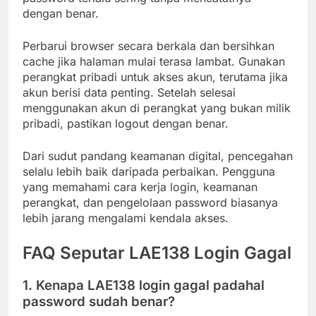
dengan benar.
Perbarui browser secara berkala dan bersihkan
cache jika halaman mulai terasa lambat. Gunakan
perangkat pribadi untuk akses akun, terutama jika
akun berisi data penting. Setelah selesai
menggunakan akun di perangkat yang bukan milik
pribadi, pastikan logout dengan benar.
Dari sudut pandang keamanan digital, pencegahan
selalu lebih baik daripada perbaikan. Pengguna
yang memahami cara kerja login, keamanan
perangkat, dan pengelolaan password biasanya
lebih jarang mengalami kendala akses.
FAQ Seputar LAE138 Login Gagal
1. Kenapa LAE138 login gagal padahal
password sudah benar?