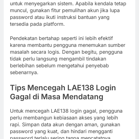
untuk menyegarkan sistem. Apabila kendala tetap
muncul, gunakan fitur pemulihan akun jika lupa
password atau ikuti instruksi bantuan yang
tersedia pada platform.
Pendekatan bertahap seperti ini lebih efektif
karena membantu pengguna menemukan sumber
masalah secara logis. Dengan begitu, pengguna
tidak perlu langsung mengambil tindakan
berlebihan sebelum mengetahui penyebab
sebenarnya.
Tips Mencegah LAE138 Login
Gagal di Masa Mendatang
Untuk mencegah LAE138 login gagal, pengguna
perlu membangun kebiasaan akses yang lebih
rapi. Simpan data akun dengan aman, gunakan
password yang kuat, dan hindari mengganti
password terlalu sering tanpa mencatatnya