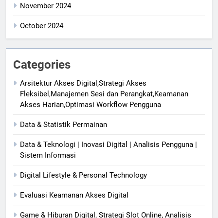
November 2024
October 2024
Categories
Arsitektur Akses Digital,Strategi Akses
Fleksibel,Manajemen Sesi dan Perangkat,Keamanan
Akses Harian,Optimasi Workflow Pengguna
Data & Statistik Permainan
Data & Teknologi | Inovasi Digital | Analisis Pengguna |
Sistem Informasi
Digital Lifestyle & Personal Technology
Evaluasi Keamanan Akses Digital
Game & Hiburan Digital, Strategi Slot Online, Analisis