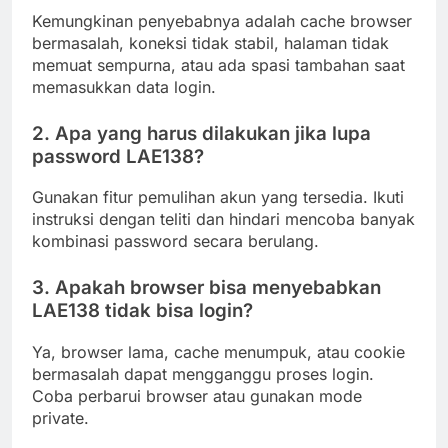
Kemungkinan penyebabnya adalah cache browser
bermasalah, koneksi tidak stabil, halaman tidak
memuat sempurna, atau ada spasi tambahan saat
memasukkan data login.
2. Apa yang harus dilakukan jika lupa
password LAE138?
Gunakan fitur pemulihan akun yang tersedia. Ikuti
instruksi dengan teliti dan hindari mencoba banyak
kombinasi password secara berulang.
3. Apakah browser bisa menyebabkan
LAE138 tidak bisa login?
Ya, browser lama, cache menumpuk, atau cookie
bermasalah dapat mengganggu proses login.
Coba perbarui browser atau gunakan mode
private.