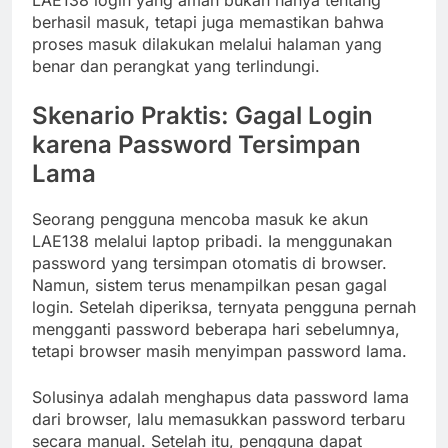
LAE138 login yang aman bukan hanya tentang
berhasil masuk, tetapi juga memastikan bahwa
proses masuk dilakukan melalui halaman yang
benar dan perangkat yang terlindungi.
Skenario Praktis: Gagal Login
karena Password Tersimpan
Lama
Seorang pengguna mencoba masuk ke akun
LAE138 melalui laptop pribadi. Ia menggunakan
password yang tersimpan otomatis di browser.
Namun, sistem terus menampilkan pesan gagal
login. Setelah diperiksa, ternyata pengguna pernah
mengganti password beberapa hari sebelumnya,
tetapi browser masih menyimpan password lama.
Solusinya adalah menghapus data password lama
dari browser, lalu memasukkan password terbaru
secara manual. Setelah itu, pengguna dapat