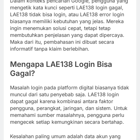
Dalam konteks pencarian Google, pengguna yang
mengetik kata kunci seperti LAE138 login gagal,
LAE138 tidak bisa login, atau LAE138 error login
biasanya memiliki kebutuhan yang jelas. Mereka
ingin menemukan solusi cepat, tetapi tetap
membutuhkan penjelasan yang dapat dipercaya.
Maka dari itu, pembahasan ini dibuat secara
informatif tanpa klaim berlebihan.
Mengapa LAE138 Login Bisa
Gagal?
Masalah login pada platform digital biasanya tidak
muncul dari satu penyebab saja. LAE138 login
dapat gagal karena kombinasi antara faktor
pengguna, perangkat, jaringan, dan sistem. Untuk
memahami sumber masalahnya, pengguna perlu
mengecek setiap kemungkinan secara bertahap.
Kesalahan paling umum adalah data akun yang