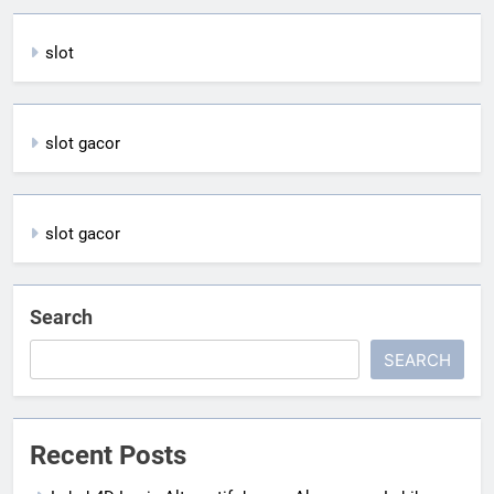
slot
slot gacor
slot gacor
Search
SEARCH
Recent Posts