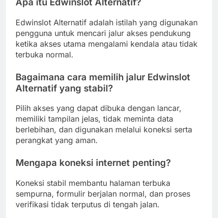
Apa itu Edwinslot Alternatif?
Edwinslot Alternatif adalah istilah yang digunakan
pengguna untuk mencari jalur akses pendukung
ketika akses utama mengalami kendala atau tidak
terbuka normal.
Bagaimana cara memilih jalur Edwinslot
Alternatif yang stabil?
Pilih akses yang dapat dibuka dengan lancar,
memiliki tampilan jelas, tidak meminta data
berlebihan, dan digunakan melalui koneksi serta
perangkat yang aman.
Mengapa koneksi internet penting?
Koneksi stabil membantu halaman terbuka
sempurna, formulir berjalan normal, dan proses
verifikasi tidak terputus di tengah jalan.