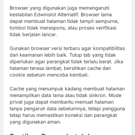
Browser yang digunakan juga memengaruhi
kestabilan Edwinslot Alternatif. Browser lama
dapat membuat halaman tidak tampil sempurna,
tombol tidak merespons, atau proses verifikasi
tidak berjalan lancar.
Gunakan browser versi terbaru agar kompatibilitas
dan keamanan lebih baik. Tutup tab yang tidak
diperlukan agar perangkat tidak terlalu berat. Jika
halaman terasa lambat, bersihkan cache dan
cookie sebelum mencoba kembali.
Cache yang menumpuk kadang membuat halaman
menampilkan data lama atau tidak sinkron. Mode
privat juga dapat membantu memuat halaman
tanpa pengaruh data sebelumnya, tetapi pengguna
tetap harus memastikan koneksi dan perangkat
yang digunakan aman.