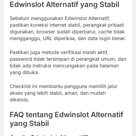
Edwinslot Alternatif yang Stabil
Sebelum menggunakan Edwinslot Alternatif,
pastikan koneksi internet stabil, perangkat pribadi
digunakan, browser sudah diperbarui, cache tidak
mengganggu, URL diperiksa, dan data login benar.
Pastikan juga metode verifikasi masih aktif,
password tidak tersimpan di perangkat umum, dan
tidak ada instruksi mencurigakan pada halaman
yang dibuka.
Checklist ini membantu pengguna memilih jalur
akses yang lebih stabil, aman, dan mudah
dikelola.
FAQ tentang Edwinslot Alternatif
yang Stabil