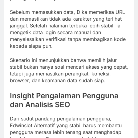
Sebelum memasukkan data, Dika memeriksa URL
dan memastikan tidak ada karakter yang terlihat
janggal. Setelah halaman terbuka lebih stabil, ia
mengetik data login secara manual dan
menyelesaikan verifikasi tanpa membagikan kode
kepada siapa pun.
Skenario ini menunjukkan bahwa memilih jalur
stabil bukan hanya soal mencari akses yang cepat,
tetapi juga memastikan perangkat, koneksi,
browser, dan keamanan data sudah siap.
Insight Pengalaman Pengguna
dan Analisis SEO
Dari sudut pandang pengalaman pengguna,
Edwinslot Alternatif yang stabil harus membantu
pengguna merasa lebih tenang saat menghadapi