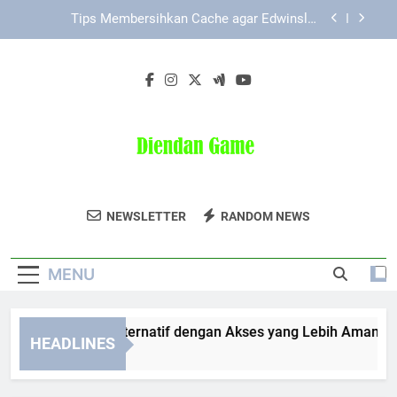
Skip
Panduan Akses Awal Setelah Berhasil Daftar
to
Pokemon787 yang Aman dan Terarah
content
Panduan Mengevaluasi Keamanan Kaya787 Link
Alternatif dengan Lebih Teliti
Lebah4D Login Alternatif dengan Akses yang
Lebih Aman dan Praktis
Tips Membersihkan Cache agar Edwinslot
Alternatif Lebih Lancar dan Stabil
Panduan Akses Awal Setelah Berhasil Daftar
Pokemon787 yang Aman dan Terarah
Diendan Game
Ikuti Komunitas Game Dan Dapatkan Tips
Panduan Mengevaluasi Keamanan Kaya787 Link
NEWSLETTER
RANDOM NEWS
Alternatif dengan Lebih Teliti
Bermain Di Diendan Game.
MENU
bah4D Login Alternatif dengan Akses yang Lebih Aman dan Pr
HEADLINES
Months Ago