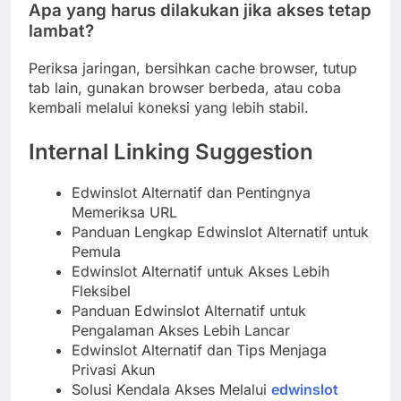
Apa yang harus dilakukan jika akses tetap
lambat?
Periksa jaringan, bersihkan cache browser, tutup
tab lain, gunakan browser berbeda, atau coba
kembali melalui koneksi yang lebih stabil.
Internal Linking Suggestion
Edwinslot Alternatif dan Pentingnya
Memeriksa URL
Panduan Lengkap Edwinslot Alternatif untuk
Pemula
Edwinslot Alternatif untuk Akses Lebih
Fleksibel
Panduan Edwinslot Alternatif untuk
Pengalaman Akses Lebih Lancar
Edwinslot Alternatif dan Tips Menjaga
Privasi Akun
Solusi Kendala Akses Melalui
edwinslot