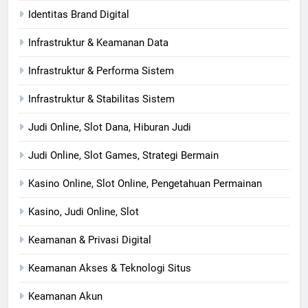
Identitas Brand Digital
Infrastruktur & Keamanan Data
Infrastruktur & Performa Sistem
Infrastruktur & Stabilitas Sistem
Judi Online, Slot Dana, Hiburan Judi
Judi Online, Slot Games, Strategi Bermain
Kasino Online, Slot Online, Pengetahuan Permainan
Kasino, Judi Online, Slot
Keamanan & Privasi Digital
Keamanan Akses & Teknologi Situs
Keamanan Akun