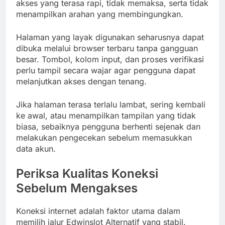
akses yang terasa rapi, tidak memaksa, serta tidak
menampilkan arahan yang membingungkan.
Halaman yang layak digunakan seharusnya dapat
dibuka melalui browser terbaru tanpa gangguan
besar. Tombol, kolom input, dan proses verifikasi
perlu tampil secara wajar agar pengguna dapat
melanjutkan akses dengan tenang.
Jika halaman terasa terlalu lambat, sering kembali
ke awal, atau menampilkan tampilan yang tidak
biasa, sebaiknya pengguna berhenti sejenak dan
melakukan pengecekan sebelum memasukkan
data akun.
Periksa Kualitas Koneksi
Sebelum Mengakses
Koneksi internet adalah faktor utama dalam
memilih jalur Edwinslot Alternatif yang stabil.