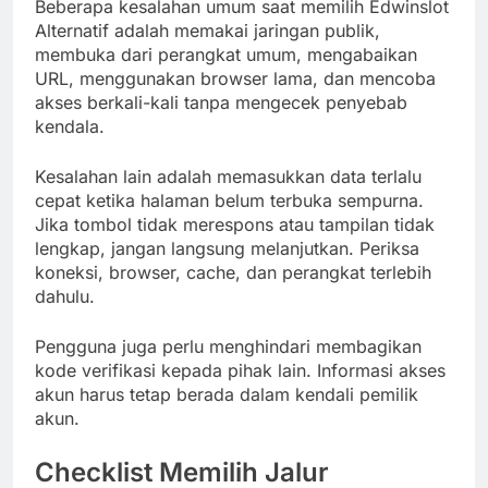
Beberapa kesalahan umum saat memilih Edwinslot
Alternatif adalah memakai jaringan publik,
membuka dari perangkat umum, mengabaikan
URL, menggunakan browser lama, dan mencoba
akses berkali-kali tanpa mengecek penyebab
kendala.
Kesalahan lain adalah memasukkan data terlalu
cepat ketika halaman belum terbuka sempurna.
Jika tombol tidak merespons atau tampilan tidak
lengkap, jangan langsung melanjutkan. Periksa
koneksi, browser, cache, dan perangkat terlebih
dahulu.
Pengguna juga perlu menghindari membagikan
kode verifikasi kepada pihak lain. Informasi akses
akun harus tetap berada dalam kendali pemilik
akun.
Checklist Memilih Jalur