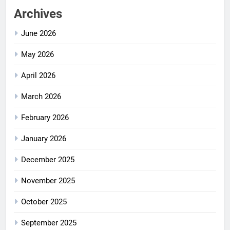
Archives
June 2026
May 2026
April 2026
March 2026
February 2026
January 2026
December 2025
November 2025
October 2025
September 2025