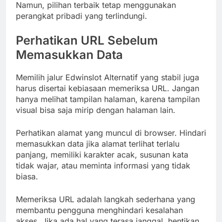
Namun, pilihan terbaik tetap menggunakan
perangkat pribadi yang terlindungi.
Perhatikan URL Sebelum
Memasukkan Data
Memilih jalur Edwinslot Alternatif yang stabil juga
harus disertai kebiasaan memeriksa URL. Jangan
hanya melihat tampilan halaman, karena tampilan
visual bisa saja mirip dengan halaman lain.
Perhatikan alamat yang muncul di browser. Hindari
memasukkan data jika alamat terlihat terlalu
panjang, memiliki karakter acak, susunan kata
tidak wajar, atau meminta informasi yang tidak
biasa.
Memeriksa URL adalah langkah sederhana yang
membantu pengguna menghindari kesalahan
akses. Jika ada hal yang terasa janggal, hentikan