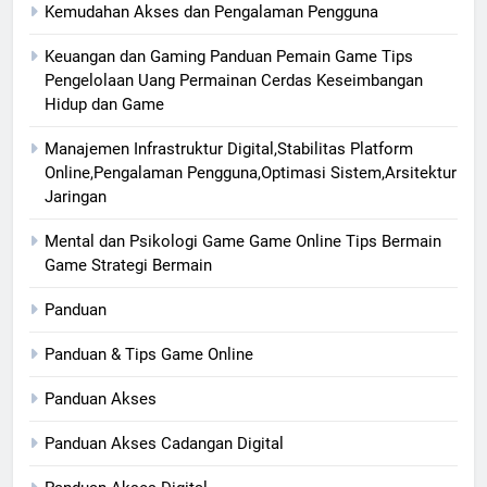
Kemudahan Akses dan Pengalaman Pengguna
Keuangan dan Gaming Panduan Pemain Game Tips
Pengelolaan Uang Permainan Cerdas Keseimbangan
Hidup dan Game
Manajemen Infrastruktur Digital,Stabilitas Platform
Online,Pengalaman Pengguna,Optimasi Sistem,Arsitektur
Jaringan
Mental dan Psikologi Game Game Online Tips Bermain
Game Strategi Bermain
Panduan
Panduan & Tips Game Online
Panduan Akses
Panduan Akses Cadangan Digital