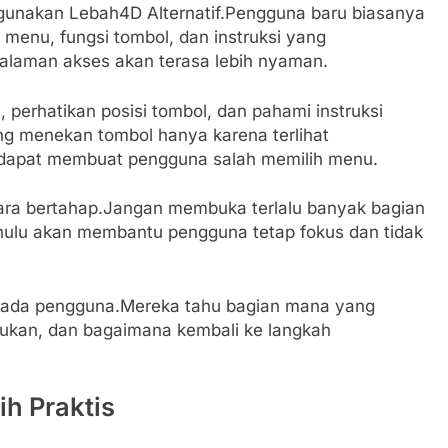
ggunakan Lebah4D Alternatif.Pengguna baru biasanya
enu, fungsi tombol, dan instruksi yang
galaman akses akan terasa lebih nyaman.
 perhatikan posisi tombol, dan pahami instruksi
g menekan tombol hanya karena terlihat
t dapat membuat pengguna salah memilih menu.
cara bertahap.Jangan membuka terlalu banyak bagian
hulu akan membantu pengguna tetap fokus dan tidak
epada pengguna.Mereka tahu bagian mana yang
akukan, dan bagaimana kembali ke langkah
h Praktis