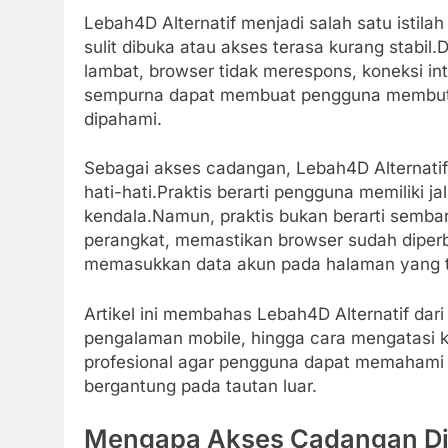
Lebah4D Alternatif menjadi salah satu istila
sulit dibuka atau akses terasa kurang stabil.
lambat, browser tidak merespons, koneksi in
sempurna dapat membuat pengguna membutu
dipahami.
Sebagai akses cadangan, Lebah4D Alternatif
hati-hati.Praktis berarti pengguna memiliki 
kendala.Namun, praktis bukan berarti semba
perangkat, memastikan browser sudah diperba
memasukkan data akun pada halaman yang te
Artikel ini membahas Lebah4D Alternatif dari
pengalaman mobile, hingga cara mengatasi 
profesional agar pengguna dapat memahami a
bergantung pada tautan luar.
Mengapa Akses Cadangan D