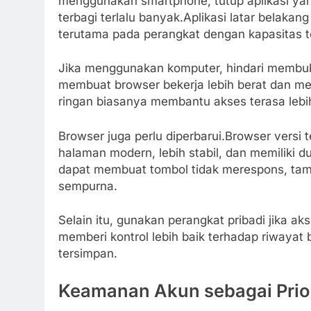
menggunakan smartphone, tutup aplikasi yang
terbagi terlalu banyak.Aplikasi latar belaka
terutama pada perangkat dengan kapasitas t
Jika menggunakan komputer, hindari membuk
membuat browser bekerja lebih berat dan m
ringan biasanya membantu akses terasa lebih
Browser juga perlu diperbarui.Browser vers
halaman modern, lebih stabil, dan memiliki
dapat membuat tombol tidak merespons, tamp
sempurna.
Selain itu, gunakan perangkat pribadi jika ak
memberi kontrol lebih baik terhadap riwaya
tersimpan.
Keamanan Akun sebagai Prio