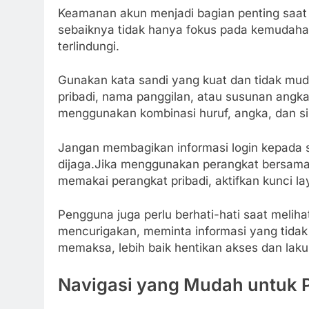
Keamanan akun menjadi bagian penting sa
sebaiknya tidak hanya fokus pada kemudahan
terlindungi.
Gunakan kata sandi yang kuat dan tidak mud
pribadi, nama panggilan, atau susunan angk
menggunakan kombinasi huruf, angka, dan sim
Jangan membagikan informasi login kepada si
dijaga.Jika menggunakan perangkat bersama, 
memakai perangkat pribadi, aktifkan kunci lay
Pengguna juga perlu berhati-hati saat melih
mencurigakan, meminta informasi yang tidak
memaksa, lebih baik hentikan akses dan lak
Navigasi yang Mudah untuk 