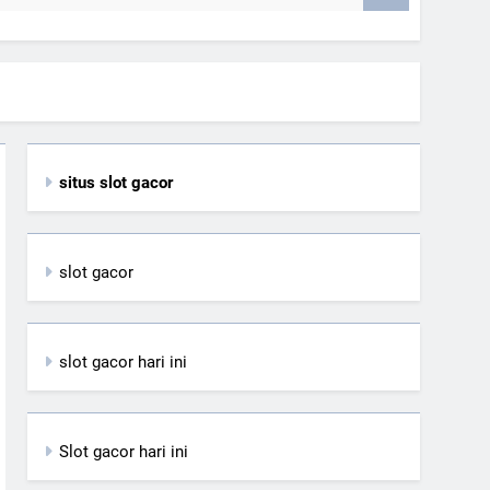
situs slot gacor
slot gacor
slot gacor hari ini
Slot gacor hari ini