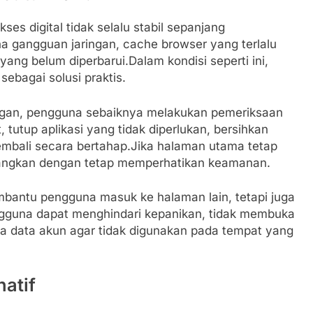
es digital tidak selalu stabil sepanjang
a gangguan jaringan, cache browser yang terlalu
yang belum diperbarui.Dalam kondisi seperti ini,
ebagai solusi praktis.
an, pengguna sebaiknya melakukan pemeriksaan
, tutup aplikasi yang tidak diperlukan, bersihkan
kembali secara bertahap.Jika halaman utama tetap
imbangkan dengan tetap memperhatikan keamanan.
antu pengguna masuk ke halaman lain, tetapi juga
gguna dapat menghindari kepanikan, tidak membuka
a data akun agar tidak digunakan pada tempat yang
natif