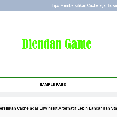
Tips Membersihkan Cache agar Edwinsl
Panduan Akses Awal Setelah Berhasil Daft
Panduan Mengevaluasi Keamanan Kaya78
Lebah4D Login Alternatif den
Tips Membersihkan Cache agar Edwinsl
Panduan Akses Awal Setelah Berhasil Daft
ndan Game
unitas Game Dan Dapatkan Tips Bermain Di Diendan Game.
Panduan Mengevaluasi Keamanan Kaya78
SAMPLE PAGE
 agar Edwinslot Alternatif Lebih Lancar dan Stabil
Pa
3 M