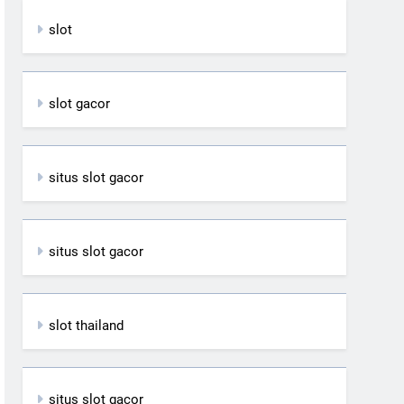
slot
slot gacor
situs slot gacor
situs slot gacor
slot thailand
situs slot gacor