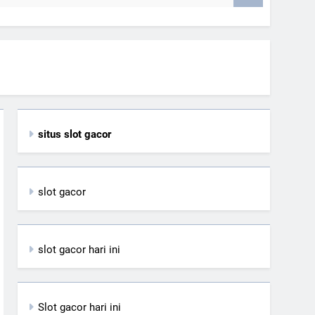
situs slot gacor
slot gacor
slot gacor hari ini
Slot gacor hari ini