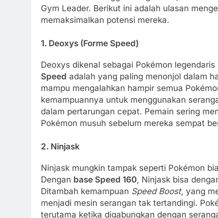
Gym Leader. Berikut ini adalah ulasan meng
memaksimalkan potensi mereka.
1.
Deoxys (Forme Speed)
Deoxys dikenal sebagai Pokémon legendaris 
Speed
adalah yang paling menonjol dalam h
mampu mengalahkan hampir semua Pokémon lai
kemampuannya untuk menggunakan seranga
dalam pertarungan cepat. Pemain sering m
Pokémon musuh sebelum mereka sempat ber
2.
Ninjask
Ninjask mungkin tampak seperti Pokémon bi
Dengan
base Speed 160
, Ninjask bisa deng
Ditambah kemampuan
Speed Boost
, yang me
menjadi mesin serangan tak tertandingi. Poké
terutama ketika digabungkan dengan serang