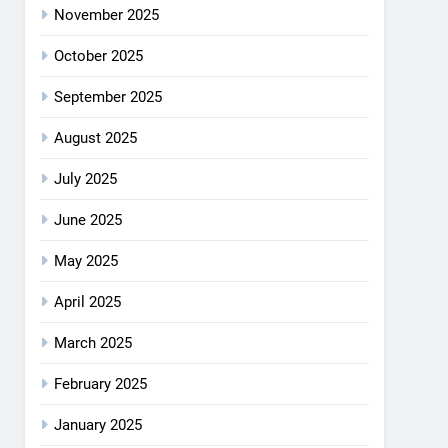
November 2025
October 2025
September 2025
August 2025
July 2025
June 2025
May 2025
April 2025
March 2025
February 2025
January 2025