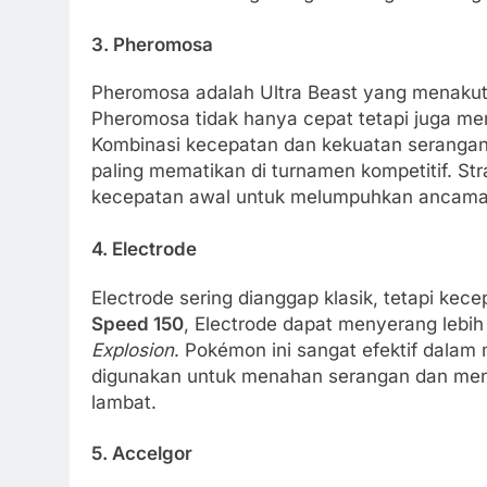
3.
Pheromosa
Pheromosa adalah Ultra Beast yang menaku
Pheromosa tidak hanya cepat tetapi juga memi
Kombinasi kecepatan dan kekuatan seranga
paling mematikan di turnamen kompetitif. 
kecepatan awal untuk melumpuhkan ancam
4.
Electrode
Electrode sering dianggap klasik, tetapi kec
Speed 150
, Electrode dapat menyerang lebi
Explosion
. Pokémon ini sangat efektif dalam
digunakan untuk menahan serangan dan men
lambat.
5.
Accelgor