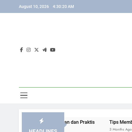
Skip
August 10, 2026
4:30:21 AM
to
content
Die
Ikuti Kom
ses yang Lebih Aman dan Praktis
Tips Membersihkan Cach
3 Months Ago
HEADLINES