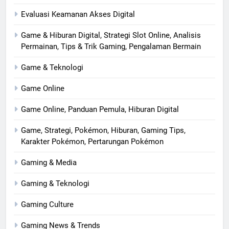
Evaluasi Keamanan Akses Digital
Game & Hiburan Digital, Strategi Slot Online, Analisis
Permainan, Tips & Trik Gaming, Pengalaman Bermain
Game & Teknologi
Game Online
Game Online, Panduan Pemula, Hiburan Digital
Game, Strategi, Pokémon, Hiburan, Gaming Tips,
Karakter Pokémon, Pertarungan Pokémon
Gaming & Media
Gaming & Teknologi
Gaming Culture
Gaming News & Trends