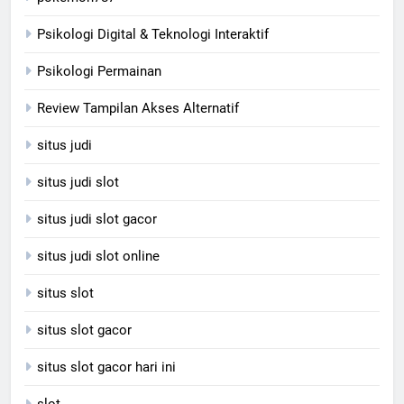
Psikologi Digital & Teknologi Interaktif
Psikologi Permainan
Review Tampilan Akses Alternatif
situs judi
situs judi slot
situs judi slot gacor
situs judi slot online
situs slot
situs slot gacor
situs slot gacor hari ini
slot