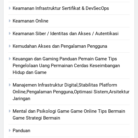
Keamanan Infrastruktur Sertifikat & DevSecOps
Keamanan Online
Keamanan Siber / Identitas dan Akses / Autentikasi
Kemudahan Akses dan Pengalaman Pengguna
Keuangan dan Gaming Panduan Pemain Game Tips
Pengelolaan Uang Permainan Cerdas Keseimbangan
Hidup dan Game
Manajemen Infrastruktur Digital,Stabilitas Platform
Online,Pengalaman Pengguna,Optimasi Sistem,Arsitektur
Jaringan
Mental dan Psikologi Game Game Online Tips Bermain
Game Strategi Bermain
Panduan