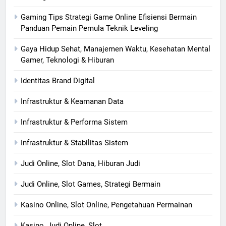
Gaming Tips Strategi Game Online Efisiensi Bermain
Panduan Pemain Pemula Teknik Leveling
Gaya Hidup Sehat, Manajemen Waktu, Kesehatan Mental
Gamer, Teknologi & Hiburan
Identitas Brand Digital
Infrastruktur & Keamanan Data
Infrastruktur & Performa Sistem
Infrastruktur & Stabilitas Sistem
Judi Online, Slot Dana, Hiburan Judi
Judi Online, Slot Games, Strategi Bermain
Kasino Online, Slot Online, Pengetahuan Permainan
Kasino, Judi Online, Slot