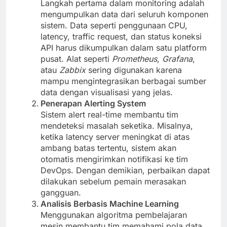
Langkah pertama dalam monitoring adalah
mengumpulkan data dari seluruh komponen
sistem. Data seperti penggunaan CPU,
latency, traffic request, dan status koneksi
API harus dikumpulkan dalam satu platform
pusat. Alat seperti
Prometheus
,
Grafana
,
atau
Zabbix
sering digunakan karena
mampu mengintegrasikan berbagai sumber
data dengan visualisasi yang jelas.
Penerapan Alerting System
Sistem alert real-time membantu tim
mendeteksi masalah seketika. Misalnya,
ketika latency server meningkat di atas
ambang batas tertentu, sistem akan
otomatis mengirimkan notifikasi ke tim
DevOps. Dengan demikian, perbaikan dapat
dilakukan sebelum pemain merasakan
gangguan.
Analisis Berbasis Machine Learning
Menggunakan algoritma pembelajaran
mesin membantu tim memahami pola data