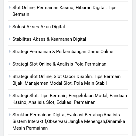
Slot Online, Permainan Kasino, Hiburan Digital, Tips
Bermain
Solusi Akses Akun Digital
Stabilitas Akses & Keamanan Digital
Strategi Permainan & Perkembangan Game Online
Strategi Slot Online & Analisis Pola Permainan
Strategi Slot Online, Slot Gacor Disiplin, Tips Bermain
Bijak, Manajemen Modal Slot, Pola Main Stabil
Strategi Slot, Tips Bermain, Pengelolaan Modal, Panduan
Kasino, Analisis Slot, Edukasi Permainan
Struktur Permainan Digital,Evaluasi Bertahap,Analisis
Sistem Interaktif,Observasi Jangka Menengah,Dinamika
Mesin Permainan