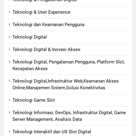
Teknologi & User Experience
Teknologi dan Keamanan Pengguna
Teknologi Digital
Teknologi Digital & Inovasi Akses
Teknologi Digital, Pengalaman Pengguna, Platform Slot,
Kecepatan Akses
Teknologi Digital,Infrastruktur Web,Keamanan Akses
Online,Manajemen Sistem,Solusi Konektivitas
Teknologi Game Slot
Teknologi Informasi, DevOps, Infrastruktur Digital, Game
Server Management, Analisis Data
Teknologi Interaktif dan UX Slot Digital