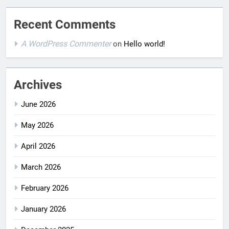
Recent Comments
A WordPress Commenter
on
Hello world!
Archives
June 2026
May 2026
April 2026
March 2026
February 2026
January 2026