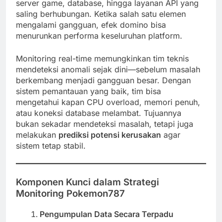
server game, database, hingga layanan API yang
saling berhubungan. Ketika salah satu elemen
mengalami gangguan, efek domino bisa
menurunkan performa keseluruhan platform.
Monitoring real-time memungkinkan tim teknis
mendeteksi anomali sejak dini—sebelum masalah
berkembang menjadi gangguan besar. Dengan
sistem pemantauan yang baik, tim bisa
mengetahui kapan CPU overload, memori penuh,
atau koneksi database melambat. Tujuannya
bukan sekadar mendeteksi masalah, tetapi juga
melakukan
prediksi potensi kerusakan
agar
sistem tetap stabil.
Komponen Kunci dalam Strategi
Monitoring Pokemon787
Pengumpulan Data Secara Terpadu