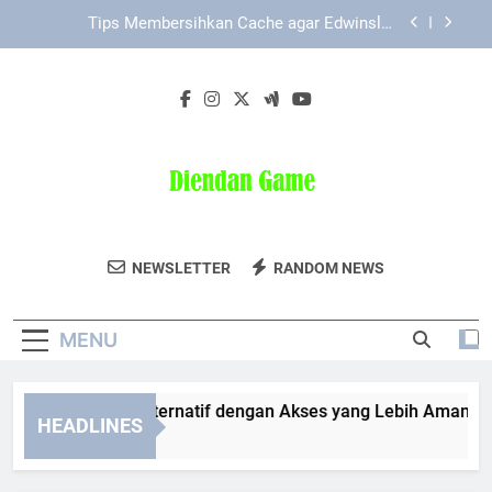
Skip
Panduan Akses Awal Setelah Berhasil Daftar
to
Pokemon787 yang Aman dan Terarah
content
Panduan Mengevaluasi Keamanan Kaya787 Link
Alternatif dengan Lebih Teliti
Lebah4D Login Alternatif dengan Akses yang
Lebih Aman dan Praktis
Tips Membersihkan Cache agar Edwinslot
Alternatif Lebih Lancar dan Stabil
Panduan Akses Awal Setelah Berhasil Daftar
Pokemon787 yang Aman dan Terarah
Diendan Game
Ikuti Komunitas Game Dan Dapatkan Tips
Panduan Mengevaluasi Keamanan Kaya787 Link
NEWSLETTER
RANDOM NEWS
Alternatif dengan Lebih Teliti
Bermain Di Diendan Game.
MENU
bah4D Login Alternatif dengan Akses yang Lebih Aman dan Pr
HEADLINES
Months Ago