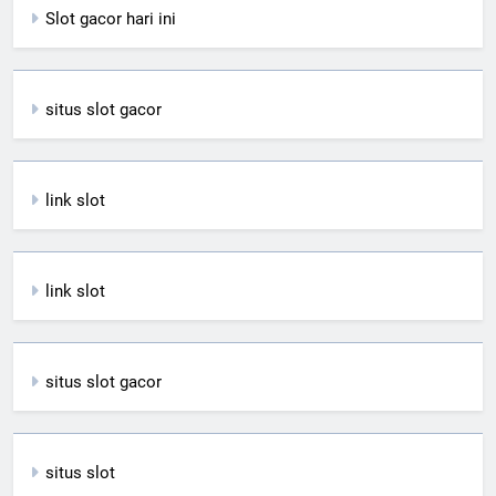
Slot gacor hari ini
situs slot gacor
link slot
link slot
situs slot gacor
situs slot