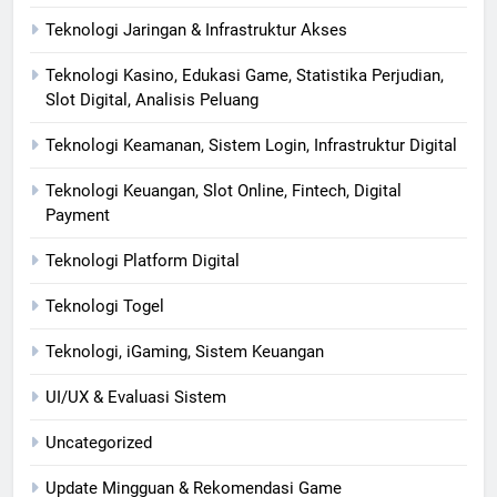
Teknologi Jaringan & Infrastruktur Akses
Teknologi Kasino, Edukasi Game, Statistika Perjudian,
Slot Digital, Analisis Peluang
Teknologi Keamanan, Sistem Login, Infrastruktur Digital
Teknologi Keuangan, Slot Online, Fintech, Digital
Payment
Teknologi Platform Digital
Teknologi Togel
Teknologi, iGaming, Sistem Keuangan
UI/UX & Evaluasi Sistem
Uncategorized
Update Mingguan & Rekomendasi Game