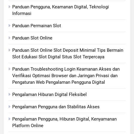
Panduan Pengguna, Keamanan Digital, Teknologi
Informasi
Panduan Permainan Slot
Panduan Slot Online
Panduan Slot Online Slot Deposit Minimal Tips Bermain
Slot Edukasi Slot Digital Situs Slot Terpercaya
Panduan Troubleshooting Login Keamanan Akses dan
Verifikasi Optimasi Browser dan Jaringan Privasi dan
Pengaturan Web Pengalaman Pengguna Digital
Pengalaman Hiburan Digital Fleksibel
Pengalaman Pengguna dan Stabilitas Akses
Pengalaman Pengguna, Hiburan Digital, Kenyamanan
Platform Online