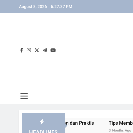
Skip
August 8, 2026
6:27:38 PM
to
content
Die
Ikuti Kom
es yang Lebih Aman dan Praktis
Tips Membersihkan Cache
3 Months Ago
HEADLINES