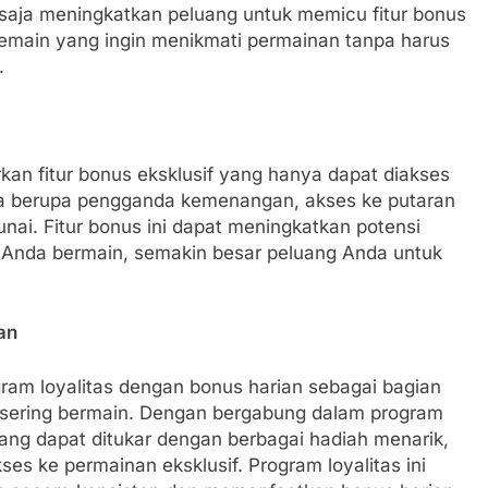
 saja meningkatkan peluang untuk memicu fitur bonus
i pemain yang ingin menikmati permainan tanpa harus
.
an fitur bonus eksklusif yang hanya dapat diakses
bisa berupa pengganda kemenangan, akses ke putaran
ai. Fitur bonus ini dapat meningkatkan potensi
Anda bermain, semakin besar peluang Anda untuk
an
am loyalitas dengan bonus harian sebagai bagian
 sering bermain. Dengan bergabung dalam program
yang dapat ditukar dengan berbagai hadiah menarik,
ses ke permainan eksklusif. Program loyalitas ini