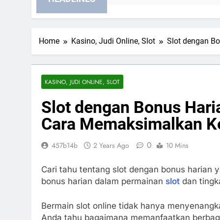
Home
Kasino, Judi Online, Slot
Slot dengan B
KASINO, JUDI ONLINE, SLOT
Slot dengan Bonus Har
Cara Memaksimalkan Ke
0
457b14b
2 Years Ago
10 Mins
Cari tahu tentang slot dengan bonus harian
bonus harian dalam permainan
slot
dan tingk
Bermain slot online tidak hanya menyenangka
Anda tahu bagaimana memanfaatkan berbagai