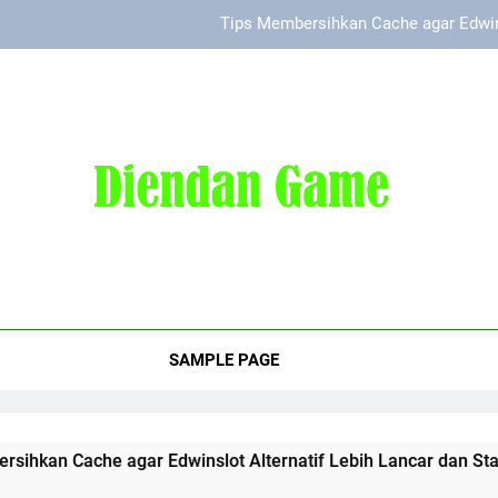
Tips Membersihkan Cache agar Edwinsl
Panduan Akses Awal Setelah Berhasil Daft
Panduan Mengevaluasi Keamanan Kaya78
Lebah4D Login Alternatif den
Tips Membersihkan Cache agar Edwinsl
Panduan Akses Awal Setelah Berhasil Daft
ndan Game
unitas Game Dan Dapatkan Tips Bermain Di Diendan Game.
Panduan Mengevaluasi Keamanan Kaya78
SAMPLE PAGE
 agar Edwinslot Alternatif Lebih Lancar dan Stabil
Pa
3 M