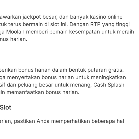
awarkan jackpot besar, dan banyak kasino online
 terus bermain di slot ini. Dengan RTP yang tinggi
ega Moolah memberi pemain kesempatan untuk meraih
nus harian.
erikan bonus harian dalam bentuk putaran gratis.
uga menyertakan bonus harian untuk meningkatkan
sif dan peluang besar untuk menang, Cash Splash
ngin memanfaatkan bonus harian.
Slot
rian, pastikan Anda memperhatikan beberapa hal