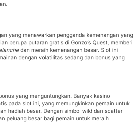
an.
angan yang menawarkan pengganda kemenangan yang
ian berupa putaran gratis di Gonzo’s Quest, memberi
alanche
dan meraih kemenangan besar. Slot ini
mainan dengan volatilitas sedang dan bonus yang
ur bonus yang menguntungkan. Banyak kasino
tis pada slot ini, yang memungkinkan pemain untuk
n hadiah besar. Dengan simbol wild dan scatter
an peluang besar bagi pemain untuk meraih