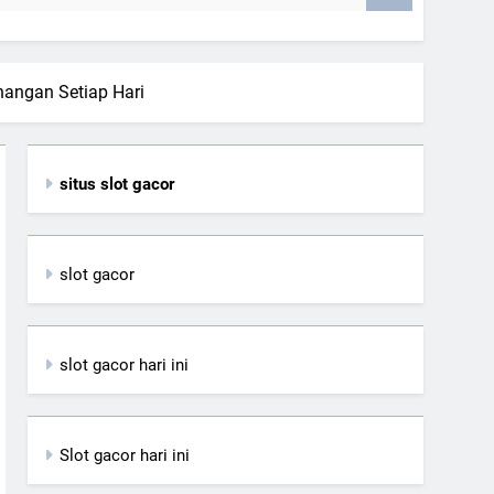
angan Setiap Hari
situs slot gacor
slot gacor
slot gacor hari ini
Slot gacor hari ini