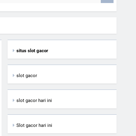
situs slot gacor
slot gacor
slot gacor hari ini
Slot gacor hari ini