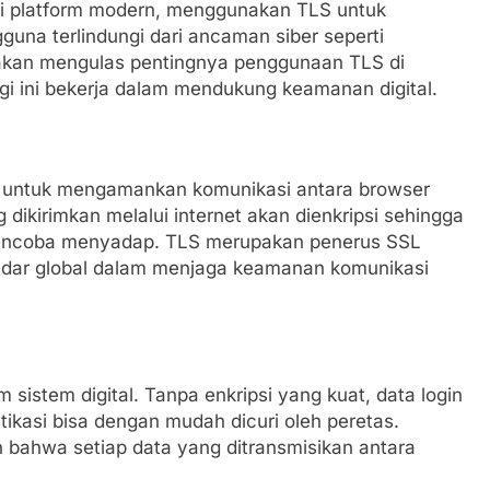
ai platform modern, menggunakan TLS untuk
guna terlindungi dari ancaman siber seperti
i akan mengulas pentingnya penggunaan TLS di
gi ini bekerja dalam mendukung keamanan digital.
an untuk mengamankan komunikasi antara browser
dikirimkan melalui internet akan dienkripsi sehingga
 mencoba menyadap. TLS merupakan penerus SSL
andar global dalam menjaga keamanan komunikasi
am sistem digital. Tanpa enkripsi yang kuat, data login
tikasi bisa dengan mudah dicuri oleh peretas.
ahwa setiap data yang ditransmisikan antara