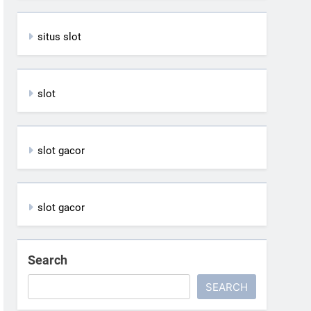
situs slot
slot
slot gacor
slot gacor
Search
SEARCH