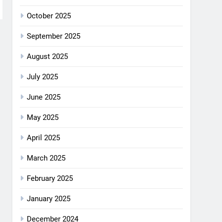
October 2025
September 2025
August 2025
July 2025
June 2025
May 2025
April 2025
March 2025
February 2025
January 2025
December 2024