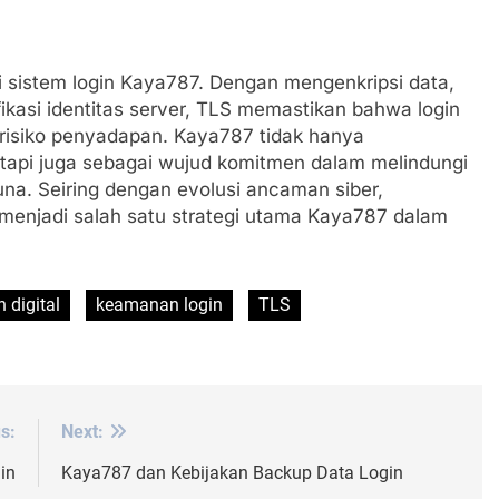
i sistem login Kaya787. Dengan mengenkripsi data,
ikasi identitas server, TLS memastikan bahwa login
risiko penyadapan. Kaya787 tidak hanya
tapi juga sebagai wujud komitmen dalam melindungi
a. Seiring dengan evolusi ancaman siber,
menjadi salah satu strategi utama Kaya787 dalam
 digital
keamanan login
TLS
s:
Next:
in
Kaya787 dan Kebijakan Backup Data Login