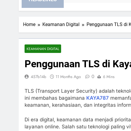
Home
Keamanan Digital
Penggunaan TLS di K
KEAMANAN DIGITAL
Penggunaan TLS di Kay
0
457b14b
11 Months Ago
6 Mins
TLS (Transport Layer Security) adalah teknol
ini membahas bagaimana
KAYA787
memanfaa
keamanan, kerahasiaan, dan integritas infor
Di era digital, keamanan data menjadi priori
layanan online. Salah satu teknologi paling 