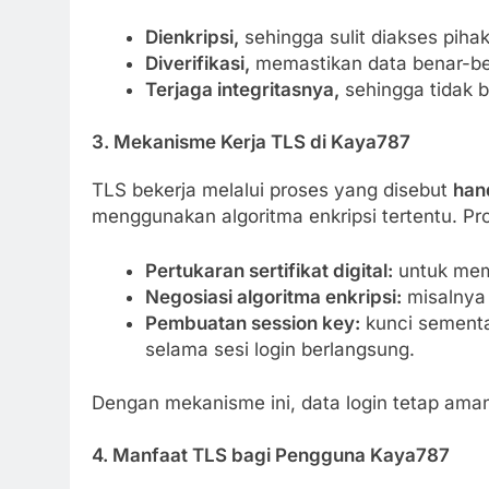
Dienkripsi,
sehingga sulit diakses piha
Diverifikasi,
memastikan data benar-ben
Terjaga integritasnya,
sehingga tidak b
3. Mekanisme Kerja TLS di Kaya787
TLS bekerja melalui proses yang disebut
han
menggunakan algoritma enkripsi tertentu. 
Pertukaran sertifikat digital:
untuk mema
Negosiasi algoritma enkripsi:
misalnya
Pembuatan session key:
kunci sementa
selama sesi login berlangsung.
Dengan mekanisme ini, data login tetap aman
4. Manfaat TLS bagi Pengguna Kaya787