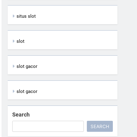
situs slot
slot
slot gacor
slot gacor
Search
SEARCH