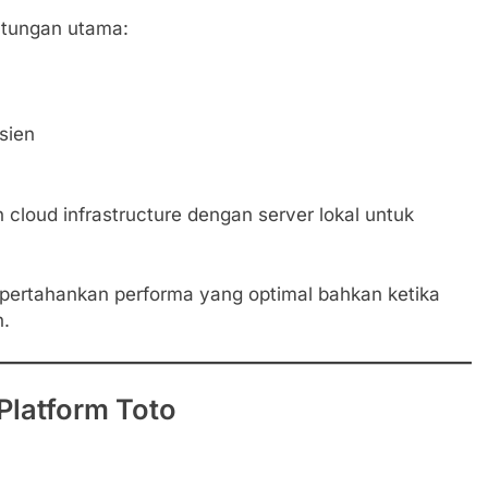
tungan utama:
sien
loud infrastructure dengan server lokal untuk
ertahankan performa yang optimal bahkan ketika
n.
Platform Toto