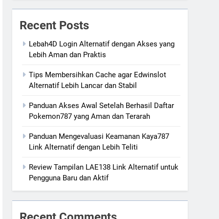
Recent Posts
Lebah4D Login Alternatif dengan Akses yang
Lebih Aman dan Praktis
Tips Membersihkan Cache agar Edwinslot
Alternatif Lebih Lancar dan Stabil
Panduan Akses Awal Setelah Berhasil Daftar
Pokemon787 yang Aman dan Terarah
Panduan Mengevaluasi Keamanan Kaya787
Link Alternatif dengan Lebih Teliti
Review Tampilan LAE138 Link Alternatif untuk
Pengguna Baru dan Aktif
Recent Comments