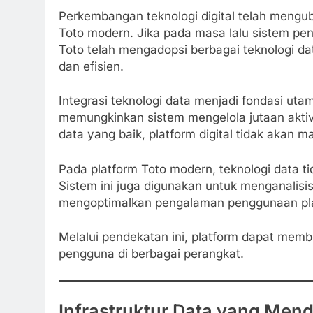
Perkembangan teknologi digital telah mengub
Toto modern. Jika pada masa lalu sistem peng
Toto telah mengadopsi berbagai teknologi da
dan efisien.
Integrasi teknologi data menjadi fondasi u
memungkinkan sistem mengelola jutaan aktiv
data yang baik, platform digital tidak aka
Pada platform Toto modern, teknologi data t
Sistem ini juga digunakan untuk menganalisi
mengoptimalkan pengalaman penggunaan pla
Melalui pendekatan ini, platform dapat memb
pengguna di berbagai perangkat.
Infrastruktur Data yang Men