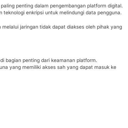
aling penting dalam pengembangan platform digital.
teknologi enkripsi untuk melindungi data pengguna.
melalui jaringan tidak dapat diakses oleh pihak yang
jadi bagian penting dari keamanan platform.
na yang memiliki akses sah yang dapat masuk ke