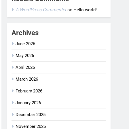
A WordPress Commenter
on
Hello world!
Archives
June 2026
May 2026
April 2026
March 2026
February 2026
January 2026
December 2025
November 2025