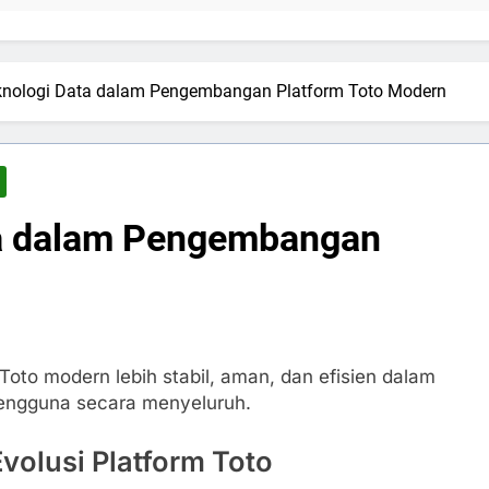
eknologi Data dalam Pengembangan Platform Toto Modern
ata dalam Pengembangan
 Toto modern lebih stabil, aman, dan efisien dalam
pengguna secara menyeluruh.
volusi Platform Toto