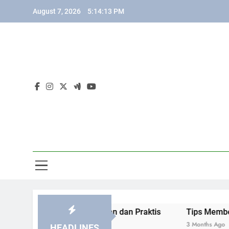
Skip
August 7, 2026
5:14:14 PM
to
content
Die
Ikuti Kom
s yang Lebih Aman dan Praktis
Tips Membersihkan Cache
3 Months Ago
HEADLINES