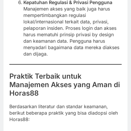
Kepatuhan Regulasi & Privasi Pengguna
Manajemen akses yang baik juga harus
mempertimbangkan regulasi
lokal/internasional terkait data, privasi,
pelaporan insiden. Proses login dan akses
harus mematuhi prinsip privasi by design
dan keamanan data. Pengguna harus
menyadari bagaimana data mereka diakses
dan dijaga.
Praktik Terbaik untuk
Manajemen Akses yang Aman di
Horas88
Berdasarkan literatur dan standar keamanan,
berikut beberapa praktik yang bisa diadopsi oleh
Horas88: