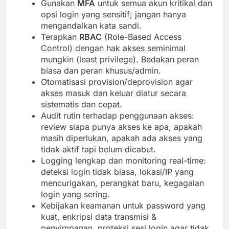
Gunakan
MFA
untuk semua akun kritikal dan
opsi login yang sensitif; jangan hanya
mengandalkan kata sandi.
Terapkan
RBAC
(Role-Based Access
Control) dengan hak akses seminimal
mungkin (least privilege). Bedakan peran
biasa dan peran khusus/admin.
Otomatisasi provision/deprovision agar
akses masuk dan keluar diatur secara
sistematis dan cepat.
Audit rutin terhadap penggunaan akses:
review siapa punya akses ke apa, apakah
masih diperlukan, apakah ada akses yang
tidak aktif tapi belum dicabut.
Logging lengkap dan monitoring real-time:
deteksi login tidak biasa, lokasi/IP yang
mencurigakan, perangkat baru, kegagalan
login yang sering.
Kebijakan keamanan untuk password yang
kuat, enkripsi data transmisi &
penyimpanan, proteksi sesi login agar tidak