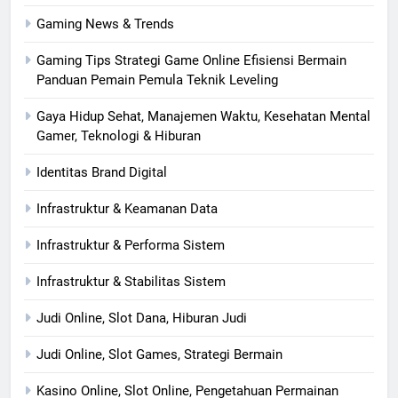
Gaming News & Trends
Gaming Tips Strategi Game Online Efisiensi Bermain
Panduan Pemain Pemula Teknik Leveling
Gaya Hidup Sehat, Manajemen Waktu, Kesehatan Mental
Gamer, Teknologi & Hiburan
Identitas Brand Digital
Infrastruktur & Keamanan Data
Infrastruktur & Performa Sistem
Infrastruktur & Stabilitas Sistem
Judi Online, Slot Dana, Hiburan Judi
Judi Online, Slot Games, Strategi Bermain
Kasino Online, Slot Online, Pengetahuan Permainan