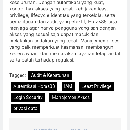
keseluruhan. Dengan autentikasi yang kuat,
kontrol hak akses yang tepat, kebijakan least
privilege, lifecycle identitas yang terkelola, serta
pemantauan dan audit yang efektif, Horas88 bisa
menjaga agar hanya pengguna yang sah dengan
akses yang sesuai saja dapat masuk dan
melakukan tindakan yang tepat. Manajemen akses
yang baik memperkuat keamanan, membangun
kepercayaan, dan memastikan layanan tetap andal
serta patuh terhadap regulasi.
Tagged:
Audit & Kepatuhan
Autentikasi Horas88
IAM
Least Privilege
Login Security
Manajemen Akses
privasi data