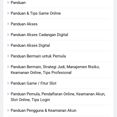
Panduan
Panduan & Tips Game Online
Panduan Akses
Panduan Akses Cadangan Digital
Panduan Akses Digital
Panduan Bermain untuk Pemula
Panduan Bermain, Strategi Judi, Manajemen Risiko,
Keamanan Online, Tips Profesional
Panduan Game / Fitur Slot
Panduan Pemula, Pendaftaran Online, Keamanan Akun,
Slot Online, Tips Login
Panduan Pengguna & Keamanan Akun