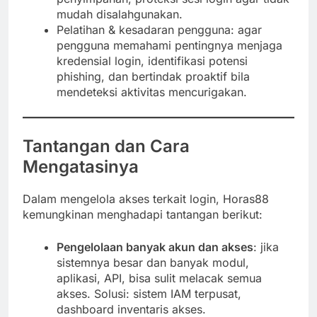
mudah disalahgunakan.
Pelatihan & kesadaran pengguna: agar
pengguna memahami pentingnya menjaga
kredensial login, identifikasi potensi
phishing, dan bertindak proaktif bila
mendeteksi aktivitas mencurigakan.
Tantangan dan Cara
Mengatasinya
Dalam mengelola akses terkait login, Horas88
kemungkinan menghadapi tantangan berikut:
Pengelolaan banyak akun dan akses
: jika
sistemnya besar dan banyak modul,
aplikasi, API, bisa sulit melacak semua
akses. Solusi: sistem IAM terpusat,
dashboard inventaris akses.