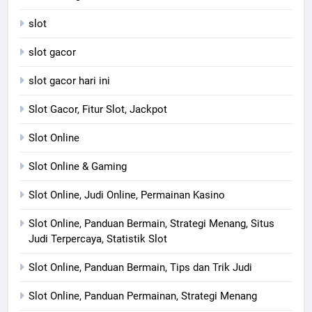
slot
slot gacor
slot gacor hari ini
Slot Gacor, Fitur Slot, Jackpot
Slot Online
Slot Online & Gaming
Slot Online, Judi Online, Permainan Kasino
Slot Online, Panduan Bermain, Strategi Menang, Situs
Judi Terpercaya, Statistik Slot
Slot Online, Panduan Bermain, Tips dan Trik Judi
Slot Online, Panduan Permainan, Strategi Menang