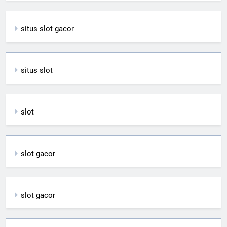
situs slot gacor
situs slot
slot
slot gacor
slot gacor