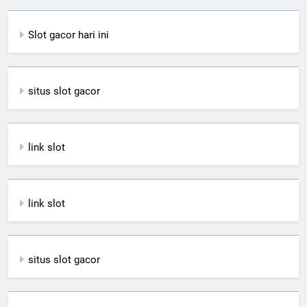
Slot gacor hari ini
situs slot gacor
link slot
link slot
situs slot gacor