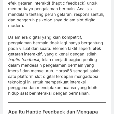
efek getaran interaktif (haptic feedback) untuk
memperkaya pengalaman bermain. Analisis
mendalam tentang peran getaran, respons sentuh,
dan pengaruh psikologisnya dalam slot digital
modern.
Dalam era digital yang kian kompetitif,
pengalaman bermain tidak lagi hanya bergantung
pada visual dan suara. Elemen taktil seperti
efek
getaran interaktif
, yang dikenal dengan istilah
haptic feedback
, telah menjadi bagian penting
dalam mendesain pengalaman bermain yang
imersif dan menyeluruh. Horas88 sebagai salah
satu platform slot digital terdepan mengadopsi
teknologi ini untuk memperkuat interaksi
pengguna dan menciptakan nuansa yang lebih
hidup saat berinteraksi dengan permainan.
Apa Itu Haptic Feedback dan Mengapa