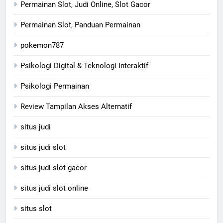
Permainan Slot, Judi Online, Slot Gacor
Permainan Slot, Panduan Permainan
pokemon787
Psikologi Digital & Teknologi Interaktif
Psikologi Permainan
Review Tampilan Akses Alternatif
situs judi
situs judi slot
situs judi slot gacor
situs judi slot online
situs slot