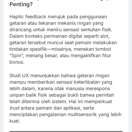
Penting?
Haptic feedback merujuk pada penggunaan
getaran atau tekanan mekanis ringan yang
dirancang untuk meniru sensasi sentuhan fisik.
Dalam konteks permainan digital seperti slot,
getaran tersebut muncul saat pemain melakukan
tindakan spesifik—misalnya, menekan tombol
“Spin”, menang besar, atau mengaktifkan fitur
bonus.
Studi UX menunjukkan bahwa getaran ringan
mampu memberikan sensasi keterlibatan yang
lebih dalam, karena otak manusia merespons
umpan balik fisik sebagai bukti bahwa perintah
telah diterima oleh sistem. Hal ini memperkuat
trust
antara pemain dan aplikasi, serta
menciptakan pengalaman multisensorik yang lebih
kuat.