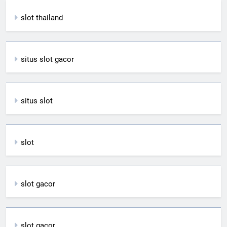
slot thailand
situs slot gacor
situs slot
slot
slot gacor
slot gacor