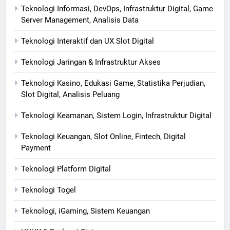
Teknologi Informasi, DevOps, Infrastruktur Digital, Game
Server Management, Analisis Data
Teknologi Interaktif dan UX Slot Digital
Teknologi Jaringan & Infrastruktur Akses
Teknologi Kasino, Edukasi Game, Statistika Perjudian,
Slot Digital, Analisis Peluang
Teknologi Keamanan, Sistem Login, Infrastruktur Digital
Teknologi Keuangan, Slot Online, Fintech, Digital
Payment
Teknologi Platform Digital
Teknologi Togel
Teknologi, iGaming, Sistem Keuangan