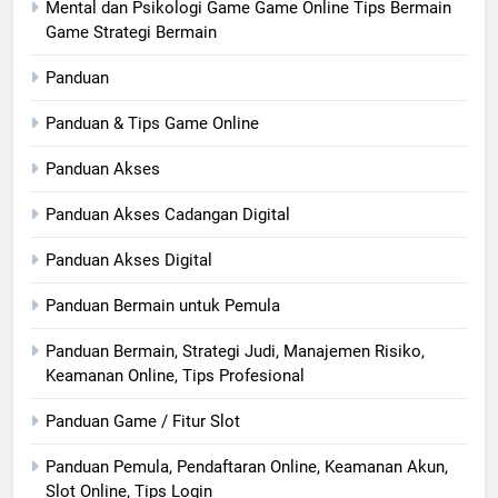
Mental dan Psikologi Game Game Online Tips Bermain
Game Strategi Bermain
Panduan
Panduan & Tips Game Online
Panduan Akses
Panduan Akses Cadangan Digital
Panduan Akses Digital
Panduan Bermain untuk Pemula
Panduan Bermain, Strategi Judi, Manajemen Risiko,
Keamanan Online, Tips Profesional
Panduan Game / Fitur Slot
Panduan Pemula, Pendaftaran Online, Keamanan Akun,
Slot Online, Tips Login