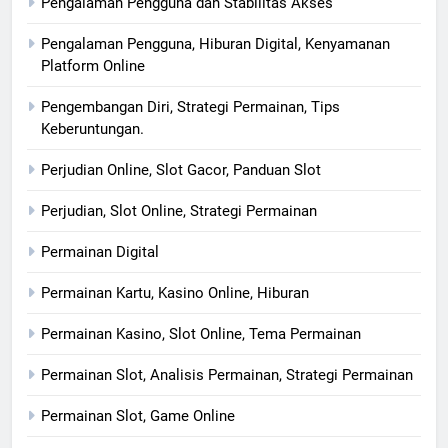
Pengalaman Pengguna dan Stabilitas Akses
Pengalaman Pengguna, Hiburan Digital, Kenyamanan
Platform Online
Pengembangan Diri, Strategi Permainan, Tips
Keberuntungan.
Perjudian Online, Slot Gacor, Panduan Slot
Perjudian, Slot Online, Strategi Permainan
Permainan Digital
Permainan Kartu, Kasino Online, Hiburan
Permainan Kasino, Slot Online, Tema Permainan
Permainan Slot, Analisis Permainan, Strategi Permainan
Permainan Slot, Game Online