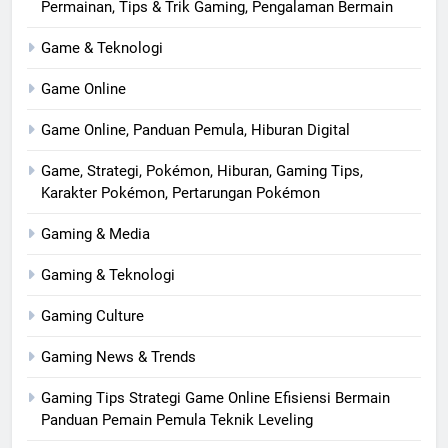
Permainan, Tips & Trik Gaming, Pengalaman Bermain
Game & Teknologi
Game Online
Game Online, Panduan Pemula, Hiburan Digital
Game, Strategi, Pokémon, Hiburan, Gaming Tips,
Karakter Pokémon, Pertarungan Pokémon
Gaming & Media
Gaming & Teknologi
Gaming Culture
Gaming News & Trends
Gaming Tips Strategi Game Online Efisiensi Bermain
Panduan Pemain Pemula Teknik Leveling