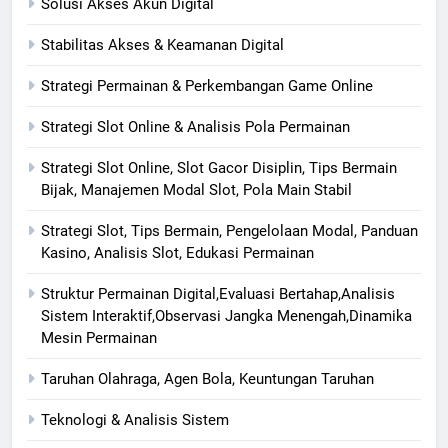
Solusi Akses Akun Digital
Stabilitas Akses & Keamanan Digital
Strategi Permainan & Perkembangan Game Online
Strategi Slot Online & Analisis Pola Permainan
Strategi Slot Online, Slot Gacor Disiplin, Tips Bermain
Bijak, Manajemen Modal Slot, Pola Main Stabil
Strategi Slot, Tips Bermain, Pengelolaan Modal, Panduan
Kasino, Analisis Slot, Edukasi Permainan
Struktur Permainan Digital,Evaluasi Bertahap,Analisis
Sistem Interaktif,Observasi Jangka Menengah,Dinamika
Mesin Permainan
Taruhan Olahraga, Agen Bola, Keuntungan Taruhan
Teknologi & Analisis Sistem