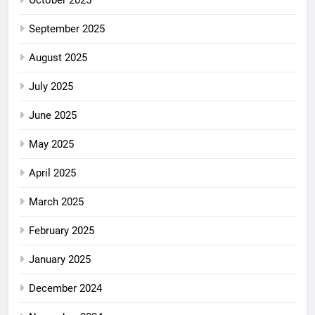
September 2025
August 2025
July 2025
June 2025
May 2025
April 2025
March 2025
February 2025
January 2025
December 2024