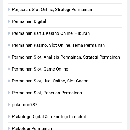
Perjudian, Slot Online, Strategi Permainan
Permainan Digital
Permainan Kartu, Kasino Online, Hiburan
Permainan Kasino, Slot Online, Tema Permainan
Permainan Slot, Analisis Permainan, Strategi Permainan
Permainan Slot, Game Online
Permainan Slot, Judi Online, Slot Gacor
Permainan Slot, Panduan Permainan
pokemon787
Psikologi Digital & Teknologi Interaktif
Psikologi Permainan