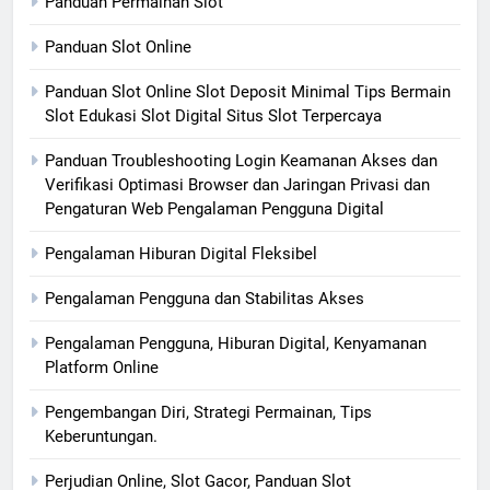
Panduan Permainan Slot
Panduan Slot Online
Panduan Slot Online Slot Deposit Minimal Tips Bermain
Slot Edukasi Slot Digital Situs Slot Terpercaya
Panduan Troubleshooting Login Keamanan Akses dan
Verifikasi Optimasi Browser dan Jaringan Privasi dan
Pengaturan Web Pengalaman Pengguna Digital
Pengalaman Hiburan Digital Fleksibel
Pengalaman Pengguna dan Stabilitas Akses
Pengalaman Pengguna, Hiburan Digital, Kenyamanan
Platform Online
Pengembangan Diri, Strategi Permainan, Tips
Keberuntungan.
Perjudian Online, Slot Gacor, Panduan Slot