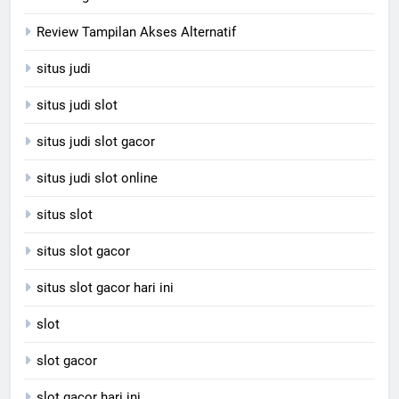
Review Tampilan Akses Alternatif
situs judi
situs judi slot
situs judi slot gacor
situs judi slot online
situs slot
situs slot gacor
situs slot gacor hari ini
slot
slot gacor
slot gacor hari ini