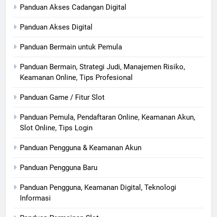
Panduan Akses Cadangan Digital
Panduan Akses Digital
Panduan Bermain untuk Pemula
Panduan Bermain, Strategi Judi, Manajemen Risiko,
Keamanan Online, Tips Profesional
Panduan Game / Fitur Slot
Panduan Pemula, Pendaftaran Online, Keamanan Akun,
Slot Online, Tips Login
Panduan Pengguna & Keamanan Akun
Panduan Pengguna Baru
Panduan Pengguna, Keamanan Digital, Teknologi
Informasi