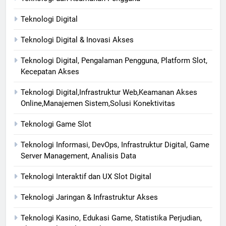
Teknologi Digital
Teknologi Digital & Inovasi Akses
Teknologi Digital, Pengalaman Pengguna, Platform Slot,
Kecepatan Akses
Teknologi Digital,Infrastruktur Web,Keamanan Akses
Online,Manajemen Sistem,Solusi Konektivitas
Teknologi Game Slot
Teknologi Informasi, DevOps, Infrastruktur Digital, Game
Server Management, Analisis Data
Teknologi Interaktif dan UX Slot Digital
Teknologi Jaringan & Infrastruktur Akses
Teknologi Kasino, Edukasi Game, Statistika Perjudian,