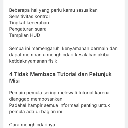
Beberapa hal yang perlu kamu sesuaikan
Sensitivitas kontrol
Tingkat kecerahan
Pengaturan suara
Tampilan HUD
Semua ini memengaruhi kenyamanan bermain dan
dapat membantu menghindari kesalahan akibat
ketidaknyamanan fisik
4 Tidak Membaca Tutorial dan Petunjuk
Misi
Pemain pemula sering melewati tutorial karena
dianggap membosankan
Padahal hampir semua informasi penting untuk
pemula ada di bagian ini
Cara menghindarinya