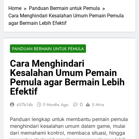
Home
Panduan Bermain untuk Pemula
Cara Menghindari Kesalahan Umum Pemain Pemula
agar Bermain Lebih Efektif
PANDUAN BERMAIN UNTUK PEMULA
Cara Menghindari
Kesalahan Umum Pemain
Pemula agar Bermain Lebih
Efektif
0
457b14b
9 Months Ago
5 Mins
Panduan lengkap untuk membantu pemain pemula
menghindari kesalahan umum dalam game, mulai
dari memahami kontrol, membaca situasi, hingga