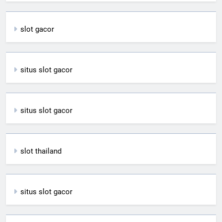
slot gacor
situs slot gacor
situs slot gacor
slot thailand
situs slot gacor