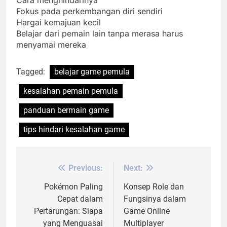
Fokus pada perkembangan diri sendiri
Hargai kemajuan kecil
Belajar dari pemain lain tanpa merasa harus
menyamai mereka
Tagged:
belajar game pemula
kesalahan pemain pemula
panduan bermain game
tips hindari kesalahan game
Previous:
Next:
Post
navigation
Pokémon Paling
Konsep Role dan
Cepat dalam
Fungsinya dalam
Pertarungan: Siapa
Game Online
yang Menguasai
Multiplayer