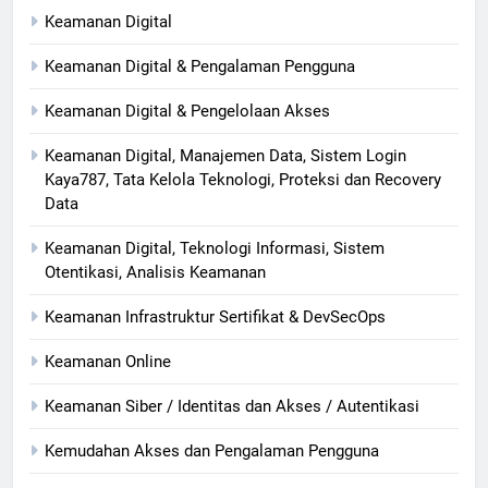
Keamanan Digital
Keamanan Digital & Pengalaman Pengguna
Keamanan Digital & Pengelolaan Akses
Keamanan Digital, Manajemen Data, Sistem Login
Kaya787, Tata Kelola Teknologi, Proteksi dan Recovery
Data
Keamanan Digital, Teknologi Informasi, Sistem
Otentikasi, Analisis Keamanan
Keamanan Infrastruktur Sertifikat & DevSecOps
Keamanan Online
Keamanan Siber / Identitas dan Akses / Autentikasi
Kemudahan Akses dan Pengalaman Pengguna