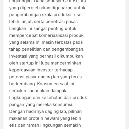
lingkungan. Dana sebesar CZK 61 juta
yang diperoleh akan digunakan untuk
pengembangan skala produksi, riset
lebih lanjut, serta penetrasi pasar.
Langkah ini sangat penting untuk
mempercepat komersialisasi produk
yang selama ini masih terbatas pada
tahap penelitian dan pengembangan.
Investasi yang berhasil dikumpulkan
oleh startup ini juga mencerminkan
kepercayaan investor terhadap
potensi pasar daging lab yang terus
berkembang. Konsumen saat ini
semakin sadar akan dampak
lingkungan dan kesehatan dari produk
pangan yang mereka konsumsi.
Dengan hadirnya daging lab, pilihan
makanan protein hewani yang lebih
etis dan ramah lingkungan semakin