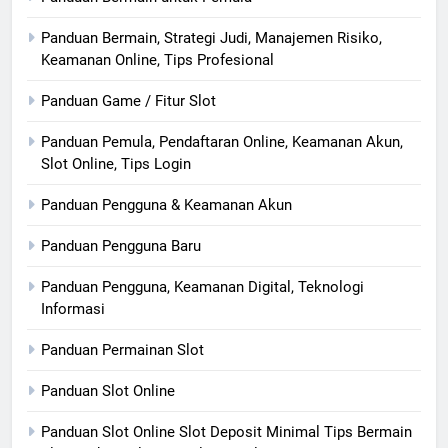
Panduan Bermain, Strategi Judi, Manajemen Risiko,
Keamanan Online, Tips Profesional
Panduan Game / Fitur Slot
Panduan Pemula, Pendaftaran Online, Keamanan Akun,
Slot Online, Tips Login
Panduan Pengguna & Keamanan Akun
Panduan Pengguna Baru
Panduan Pengguna, Keamanan Digital, Teknologi
Informasi
Panduan Permainan Slot
Panduan Slot Online
Panduan Slot Online Slot Deposit Minimal Tips Bermain