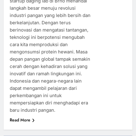
startup daging lab di Brno menandai
langkah besar menuju revolusi
industri pangan yang lebih bersih dan
berkelanjutan. Dengan terus
berinovasi dan mengatasi tantangan,
teknologi ini berpotensi mengubah
cara kita memproduksi dan
mengonsumsi protein hewani. Masa
depan pangan global tampak semakin
cerah dengan kehadiran solusi yang
inovatif dan ramah lingkungan ini.
Indonesia dan negara-negara lain
dapat mengambil pelajaran dari
perkembangan ini untuk
mempersiapkan diri menghadapi era
baru industri pangan.
Read More