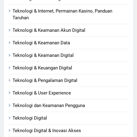
Teknologi & Internet, Permainan Kasino, Panduan
Taruhan
Teknologi & Keamanan Akun Digital
Teknologi & Keamanan Data
Teknologi & Keamanan Digital
Teknologi & Keuangan Digital
Teknologi & Pengalaman Digital
Teknologi & User Experience
Teknologi dan Keamanan Pengguna
Teknologi Digital
Teknologi Digital & Inovasi Akses