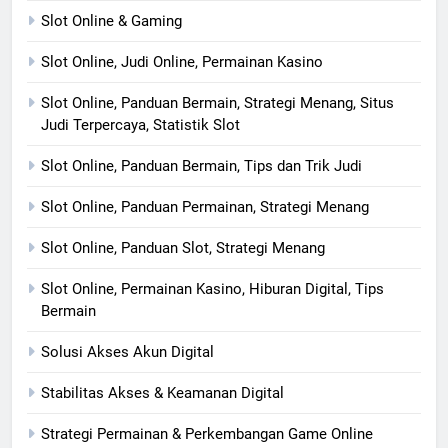
Slot Online & Gaming
Slot Online, Judi Online, Permainan Kasino
Slot Online, Panduan Bermain, Strategi Menang, Situs
Judi Terpercaya, Statistik Slot
Slot Online, Panduan Bermain, Tips dan Trik Judi
Slot Online, Panduan Permainan, Strategi Menang
Slot Online, Panduan Slot, Strategi Menang
Slot Online, Permainan Kasino, Hiburan Digital, Tips
Bermain
Solusi Akses Akun Digital
Stabilitas Akses & Keamanan Digital
Strategi Permainan & Perkembangan Game Online