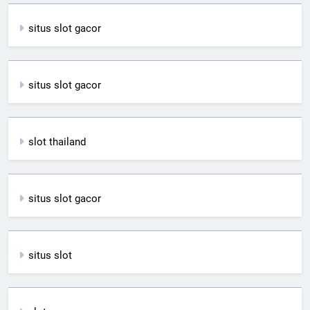
situs slot gacor
situs slot gacor
slot thailand
situs slot gacor
situs slot