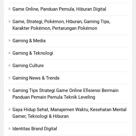
Game Online, Panduan Pemula, Hiburan Digital
Game, Strategi, Pokémon, Hiburan, Gaming Tips,
Karakter Pokémon, Pertarungan Pokémon
Gaming & Media
Gaming & Teknologi
Gaming Culture
Gaming News & Trends
Gaming Tips Strategi Game Online Efisiensi Bermain
Panduan Pemain Pemula Teknik Leveling
Gaya Hidup Sehat, Manajemen Waktu, Kesehatan Mental
Gamer, Teknologi & Hiburan
Identitas Brand Digital