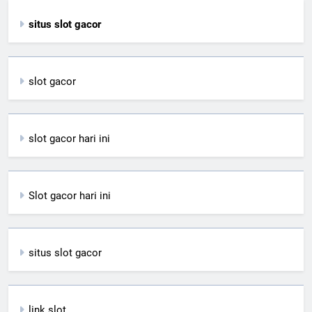
situs slot gacor
slot gacor
slot gacor hari ini
Slot gacor hari ini
situs slot gacor
link slot