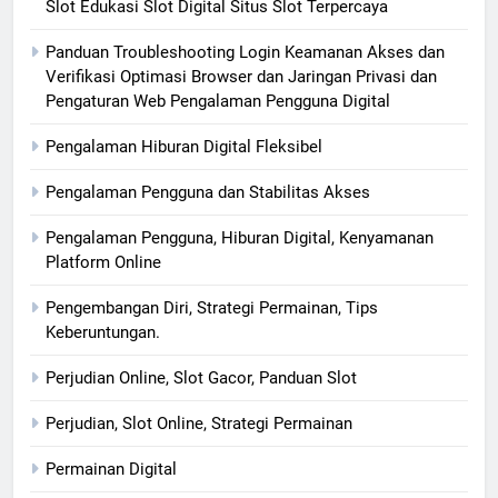
Slot Edukasi Slot Digital Situs Slot Terpercaya
Panduan Troubleshooting Login Keamanan Akses dan
Verifikasi Optimasi Browser dan Jaringan Privasi dan
Pengaturan Web Pengalaman Pengguna Digital
Pengalaman Hiburan Digital Fleksibel
Pengalaman Pengguna dan Stabilitas Akses
Pengalaman Pengguna, Hiburan Digital, Kenyamanan
Platform Online
Pengembangan Diri, Strategi Permainan, Tips
Keberuntungan.
Perjudian Online, Slot Gacor, Panduan Slot
Perjudian, Slot Online, Strategi Permainan
Permainan Digital