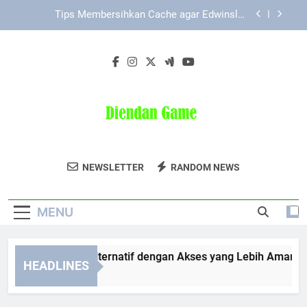
Skip
Panduan Akses Awal Setelah Berhasil Daftar
to
Pokemon787 yang Aman dan Terarah
content
Panduan Mengevaluasi Keamanan Kaya787 Link
Alternatif dengan Lebih Teliti
Lebah4D Login Alternatif dengan Akses yang
Lebih Aman dan Praktis
Tips Membersihkan Cache agar Edwinslot
Alternatif Lebih Lancar dan Stabil
Panduan Akses Awal Setelah Berhasil Daftar
Pokemon787 yang Aman dan Terarah
Diendan Game
Ikuti Komunitas Game Dan Dapatkan Tips
Panduan Mengevaluasi Keamanan Kaya787 Link
NEWSLETTER
RANDOM NEWS
Alternatif dengan Lebih Teliti
Bermain Di Diendan Game.
MENU
ebah4D Login Alternatif dengan Akses yang Lebih Aman dan P
HEADLINES
 Months Ago