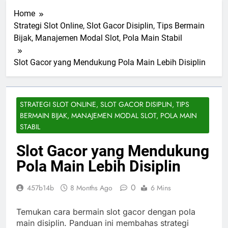
Home
Strategi Slot Online, Slot Gacor Disiplin, Tips Bermain
Bijak, Manajemen Modal Slot, Pola Main Stabil
Slot Gacor yang Mendukung Pola Main Lebih Disiplin
STRATEGI SLOT ONLINE, SLOT GACOR DISIPLIN, TIPS
BERMAIN BIJAK, MANAJEMEN MODAL SLOT, POLA MAIN
STABIL
Slot Gacor yang Mendukung
Pola Main Lebih Disiplin
0
457b14b
8 Months Ago
6 Mins
Temukan cara bermain slot gacor dengan pola
main disiplin. Panduan ini membahas strategi