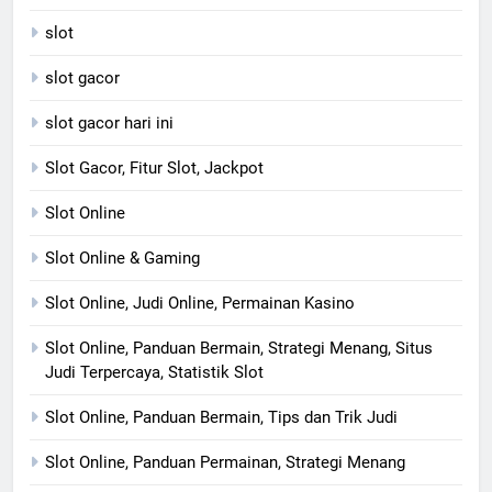
slot
slot gacor
slot gacor hari ini
Slot Gacor, Fitur Slot, Jackpot
Slot Online
Slot Online & Gaming
Slot Online, Judi Online, Permainan Kasino
Slot Online, Panduan Bermain, Strategi Menang, Situs
Judi Terpercaya, Statistik Slot
Slot Online, Panduan Bermain, Tips dan Trik Judi
Slot Online, Panduan Permainan, Strategi Menang