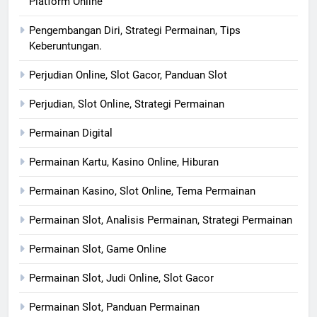
Platform Online
Pengembangan Diri, Strategi Permainan, Tips
Keberuntungan.
Perjudian Online, Slot Gacor, Panduan Slot
Perjudian, Slot Online, Strategi Permainan
Permainan Digital
Permainan Kartu, Kasino Online, Hiburan
Permainan Kasino, Slot Online, Tema Permainan
Permainan Slot, Analisis Permainan, Strategi Permainan
Permainan Slot, Game Online
Permainan Slot, Judi Online, Slot Gacor
Permainan Slot, Panduan Permainan