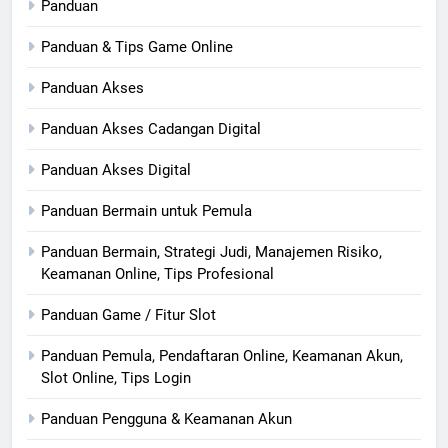
Panduan
Panduan & Tips Game Online
Panduan Akses
Panduan Akses Cadangan Digital
Panduan Akses Digital
Panduan Bermain untuk Pemula
Panduan Bermain, Strategi Judi, Manajemen Risiko,
Keamanan Online, Tips Profesional
Panduan Game / Fitur Slot
Panduan Pemula, Pendaftaran Online, Keamanan Akun,
Slot Online, Tips Login
Panduan Pengguna & Keamanan Akun