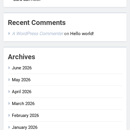
Recent Comments
A WordPress Commenter
on
Hello world!
Archives
June 2026
May 2026
April 2026
March 2026
February 2026
January 2026