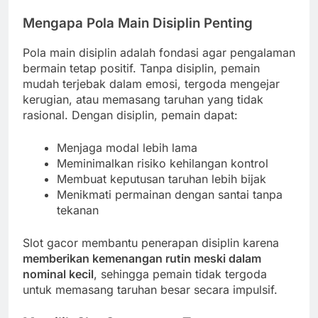
Mengapa Pola Main Disiplin Penting
Pola main disiplin adalah fondasi agar pengalaman
bermain tetap positif. Tanpa disiplin, pemain
mudah terjebak dalam emosi, tergoda mengejar
kerugian, atau memasang taruhan yang tidak
rasional. Dengan disiplin, pemain dapat:
Menjaga modal lebih lama
Meminimalkan risiko kehilangan kontrol
Membuat keputusan taruhan lebih bijak
Menikmati permainan dengan santai tanpa
tekanan
Slot gacor membantu penerapan disiplin karena
memberikan kemenangan rutin meski dalam
nominal kecil
, sehingga pemain tidak tergoda
untuk memasang taruhan besar secara impulsif.