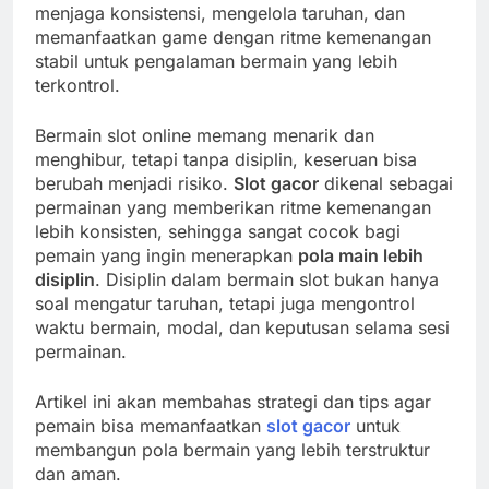
menjaga konsistensi, mengelola taruhan, dan
memanfaatkan game dengan ritme kemenangan
stabil untuk pengalaman bermain yang lebih
terkontrol.
Bermain slot online memang menarik dan
menghibur, tetapi tanpa disiplin, keseruan bisa
berubah menjadi risiko.
Slot gacor
dikenal sebagai
permainan yang memberikan ritme kemenangan
lebih konsisten, sehingga sangat cocok bagi
pemain yang ingin menerapkan
pola main lebih
disiplin
. Disiplin dalam bermain slot bukan hanya
soal mengatur taruhan, tetapi juga mengontrol
waktu bermain, modal, dan keputusan selama sesi
permainan.
Artikel ini akan membahas strategi dan tips agar
pemain bisa memanfaatkan
slot gacor
untuk
membangun pola bermain yang lebih terstruktur
dan aman.