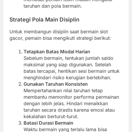
taruhan dan pola bermain.
Strategi Pola Main Disiplin
Untuk membangun disiplin saat bermain slot
gacor, pemain bisa mengikuti strategi berikut:
Tetapkan Batas Modal Harian
Sebelum bermain, tentukan jumlah saldo
maksimal yang siap digunakan. Setelah
batas tercapai, hentikan sesi bermain untuk
menghindari risiko kerugian berlebihan.
Gunakan Taruhan Konsisten
Mempertahankan nilai taruhan tetap
membantu memonitor performa permainan
dengan lebih jelas. Hindari menaikkan
taruhan secara drastis karena emosi atau
kekalahan berturut-turut.
Batasi Durasi Bermain
Waktu bermain yang terlalu lama bisa