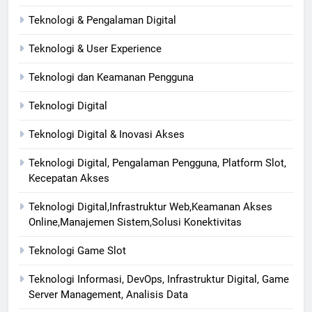
Teknologi & Pengalaman Digital
Teknologi & User Experience
Teknologi dan Keamanan Pengguna
Teknologi Digital
Teknologi Digital & Inovasi Akses
Teknologi Digital, Pengalaman Pengguna, Platform Slot,
Kecepatan Akses
Teknologi Digital,Infrastruktur Web,Keamanan Akses
Online,Manajemen Sistem,Solusi Konektivitas
Teknologi Game Slot
Teknologi Informasi, DevOps, Infrastruktur Digital, Game
Server Management, Analisis Data