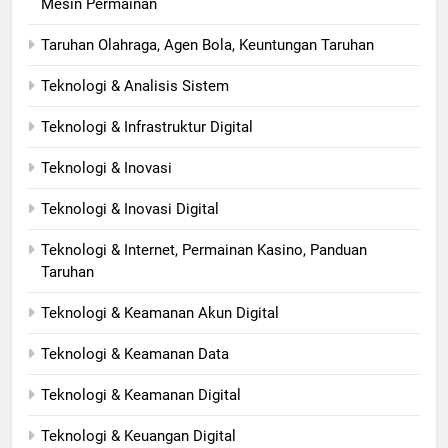
Mesin Permainan
Taruhan Olahraga, Agen Bola, Keuntungan Taruhan
Teknologi & Analisis Sistem
Teknologi & Infrastruktur Digital
Teknologi & Inovasi
Teknologi & Inovasi Digital
Teknologi & Internet, Permainan Kasino, Panduan
Taruhan
Teknologi & Keamanan Akun Digital
Teknologi & Keamanan Data
Teknologi & Keamanan Digital
Teknologi & Keuangan Digital