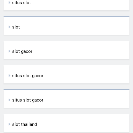
situs slot
slot
slot gacor
situs slot gacor
situs slot gacor
slot thailand