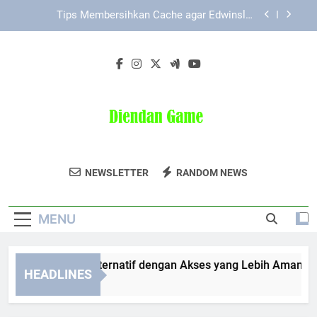
Skip
Panduan Akses Awal Setelah Berhasil Daftar
to
Pokemon787 yang Aman dan Terarah
content
Panduan Mengevaluasi Keamanan Kaya787 Link
Alternatif dengan Lebih Teliti
Lebah4D Login Alternatif dengan Akses yang
Lebih Aman dan Praktis
Tips Membersihkan Cache agar Edwinslot
Alternatif Lebih Lancar dan Stabil
Panduan Akses Awal Setelah Berhasil Daftar
Pokemon787 yang Aman dan Terarah
Diendan Game
Ikuti Komunitas Game Dan Dapatkan Tips
Panduan Mengevaluasi Keamanan Kaya787 Link
NEWSLETTER
RANDOM NEWS
Alternatif dengan Lebih Teliti
Bermain Di Diendan Game.
MENU
bah4D Login Alternatif dengan Akses yang Lebih Aman dan Pr
HEADLINES
Months Ago