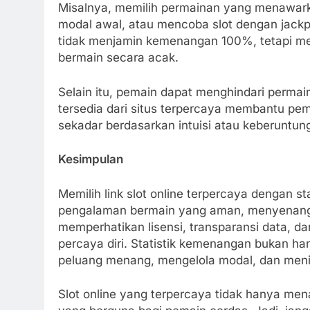
Misalnya, memilih permainan yang menawar
modal awal, atau mencoba slot dengan jackpo
tidak menjamin kemenangan 100%, tetapi men
bermain secara acak.
Selain itu, pemain dapat menghindari permain
tersedia dari situs terpercaya membantu pe
sekadar berdasarkan intuisi atau keberuntu
Kesimpulan
Memilih link slot online terpercaya dengan s
pengalaman bermain yang aman, menyenang
memperhatikan lisensi, transparansi data, da
percaya diri. Statistik kemenangan bukan han
peluang menang, mengelola modal, dan menik
Slot online yang terpercaya tidak hanya men