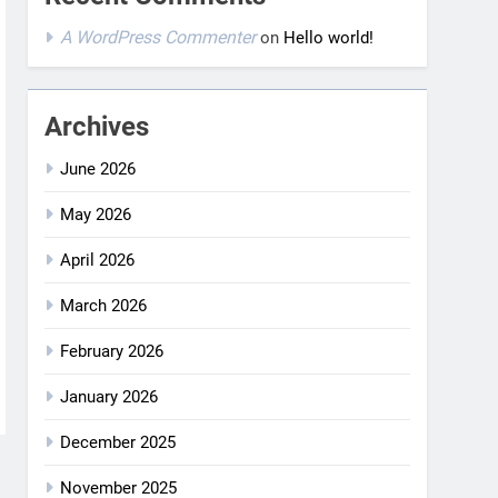
A WordPress Commenter
on
Hello world!
Archives
June 2026
May 2026
April 2026
March 2026
February 2026
January 2026
December 2025
November 2025