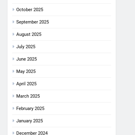
October 2025
September 2025
August 2025
July 2025
June 2025
May 2025
April 2025
March 2025
February 2025
January 2025
December 2024