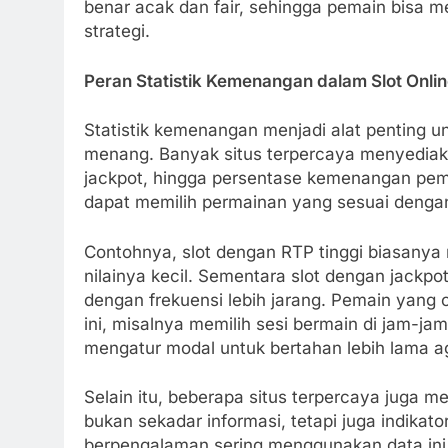
benar acak dan fair, sehingga pemain bisa 
strategi.
Peran Statistik Kemenangan dalam Slot Onli
Statistik kemenangan menjadi alat penting 
menang. Banyak situs terpercaya menyediaka
jackpot, hingga persentase kemenangan pema
dapat memilih permainan yang sesuai denga
Contohnya, slot dengan RTP tinggi biasanya
nilainya kecil. Sementara slot dengan jackp
dengan frekuensi lebih jarang. Pemain yang
ini, misalnya memilih sesi bermain di jam-jam
mengatur modal untuk bertahan lebih lama a
Selain itu, beberapa situs terpercaya juga 
bukan sekadar informasi, tetapi juga indikat
berpengalaman sering menggunakan data in