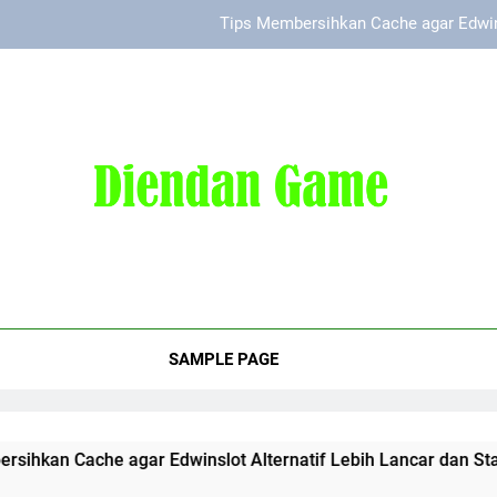
Tips Membersihkan Cache agar Edwinsl
Panduan Akses Awal Setelah Berhasil Daft
Panduan Mengevaluasi Keamanan Kaya78
Lebah4D Login Alternatif den
Tips Membersihkan Cache agar Edwinsl
Panduan Akses Awal Setelah Berhasil Daft
ndan Game
unitas Game Dan Dapatkan Tips Bermain Di Diendan Game.
Panduan Mengevaluasi Keamanan Kaya78
SAMPLE PAGE
e agar Edwinslot Alternatif Lebih Lancar dan Stabil
Pa
3 M