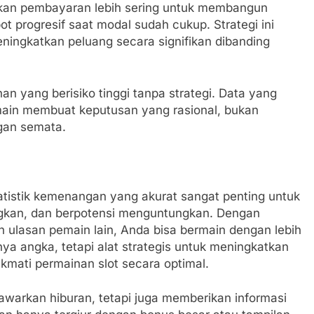
kan pembayaran lebih sering untuk membangun
t progresif saat modal sudah cukup. Strategi ini
ingkatkan peluang secara signifikan dibanding
an yang berisiko tinggi tanpa strategi. Data yang
main membuat keputusan yang rasional, bukan
ngan semata.
tatistik kemenangan yang akurat sangat penting untuk
kan, dan berpotensi menguntungkan. Dengan
n ulasan pemain lain, Anda bisa bermain dengan lebih
ya angka, tetapi alat strategis untuk meningkatkan
mati permainan slot secara optimal.
awarkan hiburan, tetapi juga memberikan informasi