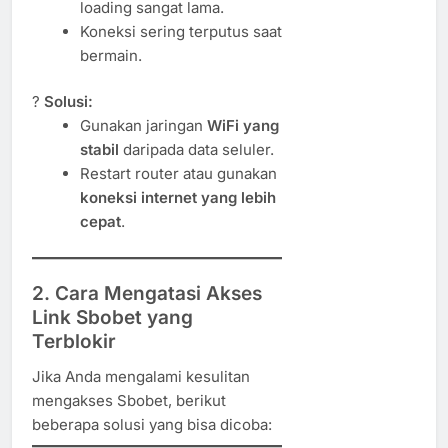
loading sangat lama.
Koneksi sering terputus saat
bermain.
?
Solusi:
Gunakan jaringan
WiFi yang
stabil
daripada data seluler.
Restart router atau gunakan
koneksi internet yang lebih
cepat
.
2. Cara Mengatasi Akses
Link Sbobet yang
Terblokir
Jika Anda mengalami kesulitan
mengakses Sbobet, berikut
beberapa solusi yang bisa dicoba: