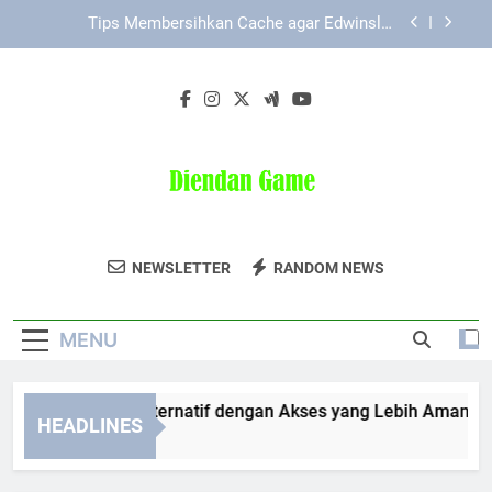
Skip
Panduan Akses Awal Setelah Berhasil Daftar
to
Pokemon787 yang Aman dan Terarah
content
Panduan Mengevaluasi Keamanan Kaya787 Link
Alternatif dengan Lebih Teliti
Lebah4D Login Alternatif dengan Akses yang
Lebih Aman dan Praktis
Tips Membersihkan Cache agar Edwinslot
Alternatif Lebih Lancar dan Stabil
Panduan Akses Awal Setelah Berhasil Daftar
Pokemon787 yang Aman dan Terarah
Diendan Game
Ikuti Komunitas Game Dan Dapatkan Tips
Panduan Mengevaluasi Keamanan Kaya787 Link
NEWSLETTER
RANDOM NEWS
Alternatif dengan Lebih Teliti
Bermain Di Diendan Game.
MENU
bah4D Login Alternatif dengan Akses yang Lebih Aman dan Pr
HEADLINES
Months Ago