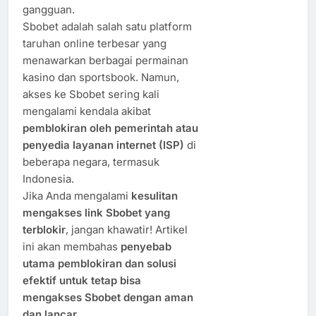
gangguan.
Sbobet adalah salah satu platform
taruhan online terbesar yang
menawarkan berbagai permainan
kasino dan sportsbook. Namun,
akses ke Sbobet sering kali
mengalami kendala akibat
pemblokiran oleh pemerintah atau
penyedia layanan internet (ISP)
di
beberapa negara, termasuk
Indonesia.
Jika Anda mengalami
kesulitan
mengakses link Sbobet yang
terblokir
, jangan khawatir! Artikel
ini akan membahas
penyebab
utama pemblokiran dan solusi
efektif untuk tetap bisa
mengakses Sbobet dengan aman
dan lancar
.