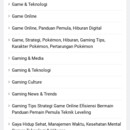
Game & Teknologi
Game Online
Game Online, Panduan Pemula, Hiburan Digital
Game, Strategi, Pokémon, Hiburan, Gaming Tips,
Karakter Pokémon, Pertarungan Pokémon
Gaming & Media
Gaming & Teknologi
Gaming Culture
Gaming News & Trends
Gaming Tips Strategi Game Online Efisiensi Bermain
Panduan Pemain Pemula Teknik Leveling
Gaya Hidup Sehat, Manajemen Waktu, Kesehatan Mental