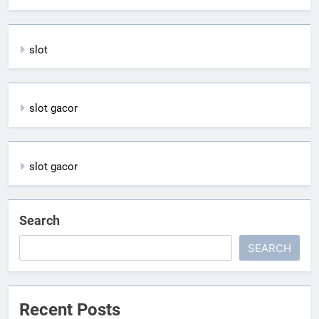
slot
slot gacor
slot gacor
Search
SEARCH
Recent Posts