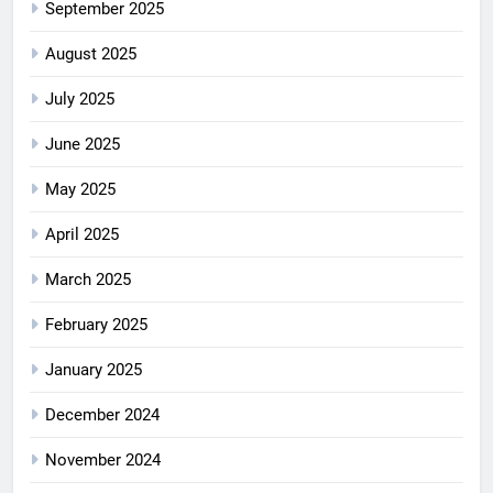
September 2025
August 2025
July 2025
June 2025
May 2025
April 2025
March 2025
February 2025
January 2025
December 2024
November 2024