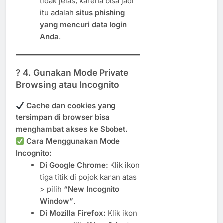
tidak jelas, karena bisa jadi
itu adalah
situs phishing
yang mencuri data login
Anda
.
? 4. Gunakan Mode Private
Browsing atau Incognito
Cache dan cookies yang
tersimpan di browser bisa
menghambat akses ke Sbobet.
Cara Menggunakan Mode
Incognito:
Di Google Chrome:
Klik ikon
tiga titik di pojok kanan atas
> pilih
“New Incognito
Window”
.
Di Mozilla Firefox:
Klik ikon