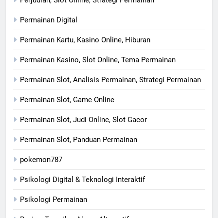
Permainan Digital
Permainan Kartu, Kasino Online, Hiburan
Permainan Kasino, Slot Online, Tema Permainan
Permainan Slot, Analisis Permainan, Strategi Permainan
Permainan Slot, Game Online
Permainan Slot, Judi Online, Slot Gacor
Permainan Slot, Panduan Permainan
pokemon787
Psikologi Digital & Teknologi Interaktif
Psikologi Permainan