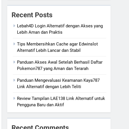
Recent Posts
Lebah4D Login Alternatif dengan Akses yang
Lebih Aman dan Praktis
Tips Membersihkan Cache agar Edwinslot
Alternatif Lebih Lancar dan Stabil
Panduan Akses Awal Setelah Berhasil Daftar
Pokemon787 yang Aman dan Terarah
Panduan Mengevaluasi Keamanan Kaya787
Link Alternatif dengan Lebih Teliti
Review Tampilan LAE138 Link Alternatif untuk
Pengguna Baru dan Aktif
Recent Comments