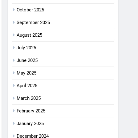
October 2025
September 2025
August 2025
July 2025
June 2025
May 2025
April 2025
March 2025
February 2025
January 2025
December 2024