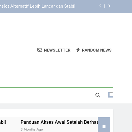
ot Alternatif Lebih Lancar dan Stabil
ar Pokemon787 yang Aman dan Terarah
7 Link Alternatif dengan Lebih Teliti
gan Akses yang Lebih Aman dan Praktis
NEWSLETTER
RANDOM NEWS
ot Alternatif Lebih Lancar dan Stabil
ar Pokemon787 yang Aman dan Terarah
7 Link Alternatif dengan Lebih Teliti
Panduan Akses Awal Setelah Berhasil Daftar Pokemon787 y
3 Months Ago