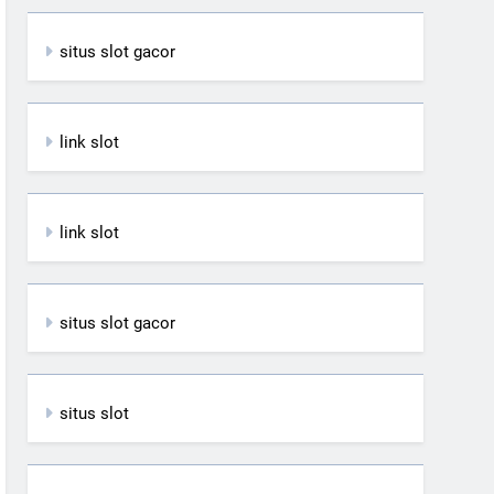
situs slot gacor
link slot
link slot
situs slot gacor
situs slot