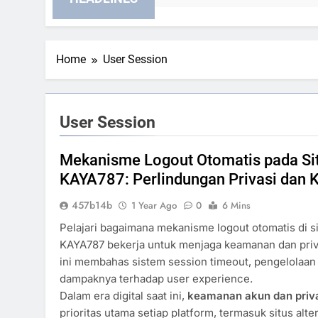
Home
User Session
User Session
Mekanisme Logout Otomatis pada Situ
KAYA787: Perlindungan Privasi dan
457b14b
1 Year Ago
0
6 Mins
Pelajari bagaimana mekanisme logout otomatis di sit
KAYA787 bekerja untuk menjaga keamanan dan priva
ini membahas sistem session timeout, pengelolaan
dampaknya terhadap user experience.
Dalam era digital saat ini,
keamanan akun dan priv
prioritas utama setiap platform, termasuk situs alter