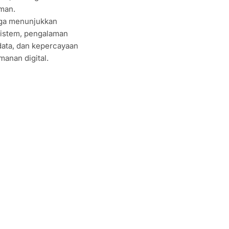
man.
juga menunjukkan
sistem, pengalaman
data, dan kepercayaan
manan digital.