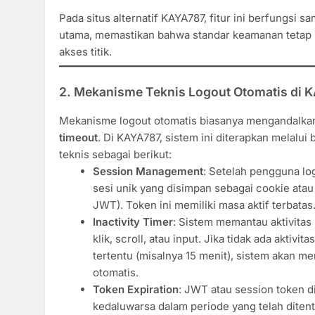
Pada situs alternatif KAYA787, fitur ini berfungsi s
utama, memastikan bahwa standar keamanan tetap 
akses titik.
2. Mekanisme Teknis Logout Otomatis di 
Mekanisme logout otomatis biasanya mengandalka
timeout
. Di KAYA787, sistem ini diterapkan melalu
teknis sebagai berikut:
Session Management
: Setelah pengguna lo
sesi unik yang disimpan sebagai cookie atau
JWT). Token ini memiliki masa aktif terbatas
Inactivity Timer
: Sistem memantau aktivitas
klik, scroll, atau input. Jika tidak ada aktivi
tertentu (misalnya 15 menit), sistem akan me
otomatis.
Token Expiration
: JWT atau session token d
kedaluwarsa dalam periode yang telah diten