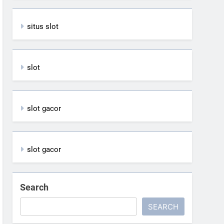
situs slot
slot
slot gacor
slot gacor
Search
SEARCH