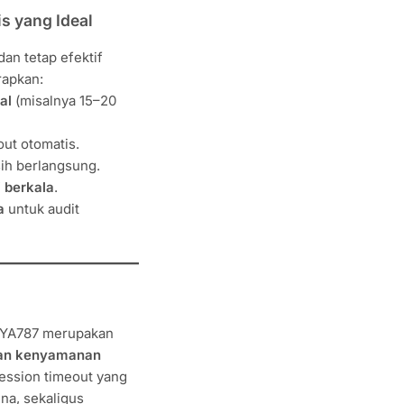
s yang Ideal
an tetap efektif
rapkan:
al
(misalnya 15–20
ut otomatis.
sih berlangsung.
i berkala
.
a
untuk audit
KAYA787 merupakan
an kenyamanan
ession timeout yang
na, sekaligus