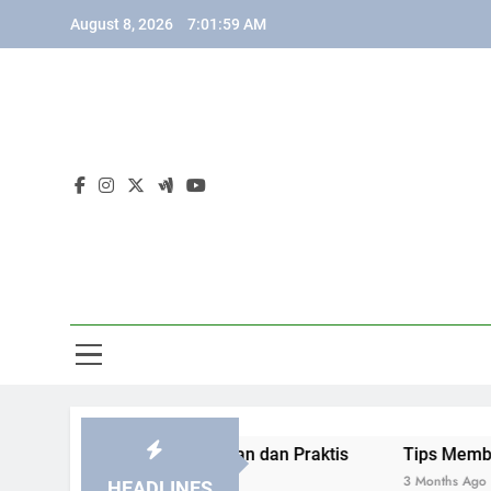
Skip
August 8, 2026
7:02:00 AM
to
content
Die
Ikuti Kom
Akses yang Lebih Aman dan Praktis
Tips Membersihkan C
3 Months Ago
HEADLINES