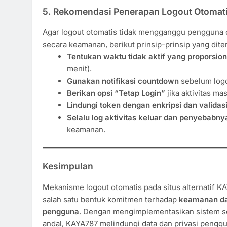
5. Rekomendasi Penerapan Logout Otomati
Agar logout otomatis tidak mengganggu pengguna d
secara keamanan, berikut prinsip-prinsip yang dite
Tentukan waktu tidak aktif yang proporsion
menit).
Gunakan notifikasi countdown
sebelum logo
Berikan opsi “Tetap Login”
jika aktivitas ma
Lindungi token dengan enkripsi dan validas
Selalu log aktivitas keluar dan penyebabny
keamanan.
Kesimpulan
Mekanisme logout otomatis pada situs alternatif 
salah satu bentuk komitmen terhadap
keamanan d
pengguna
. Dengan mengimplementasikan sistem s
andal, KAYA787 melindungi data dan privasi penggu