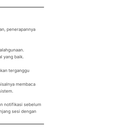
nan, penerapannya
alahgunaan.
 yang baik.
akan terganggu
misalnya membaca
sistem.
 notifikasi sebelum
njang sesi dengan