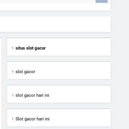
situs slot gacor
slot gacor
slot gacor hari ini
Slot gacor hari ini