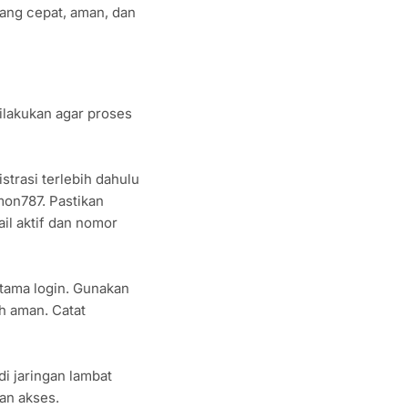
yang cepat, aman, dan
ilakukan agar proses
trasi terlebih dahulu
mon787. Pastikan
il aktif dan nomor
ama login. Gunakan
h aman. Catat
di jaringan lambat
an akses.