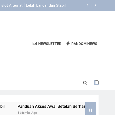
ot Alternatif Lebih Lancar dan Stabil
ar Pokemon787 yang Aman dan Terarah
7 Link Alternatif dengan Lebih Teliti
gan Akses yang Lebih Aman dan Praktis
NEWSLETTER
RANDOM NEWS
ot Alternatif Lebih Lancar dan Stabil
ar Pokemon787 yang Aman dan Terarah
7 Link Alternatif dengan Lebih Teliti
nduan Akses Awal Setelah Berhasil Daftar Pokemon787 yang
onths Ago