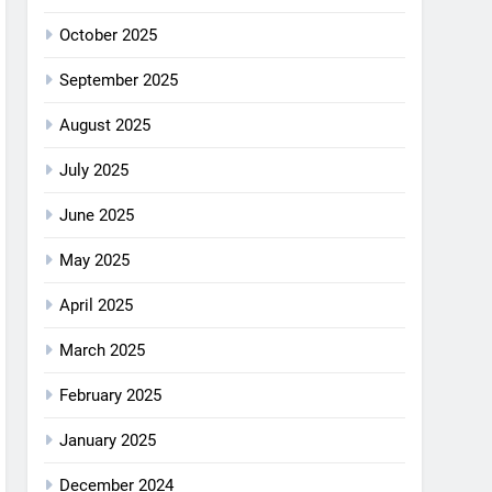
October 2025
September 2025
August 2025
July 2025
June 2025
May 2025
April 2025
March 2025
February 2025
January 2025
December 2024