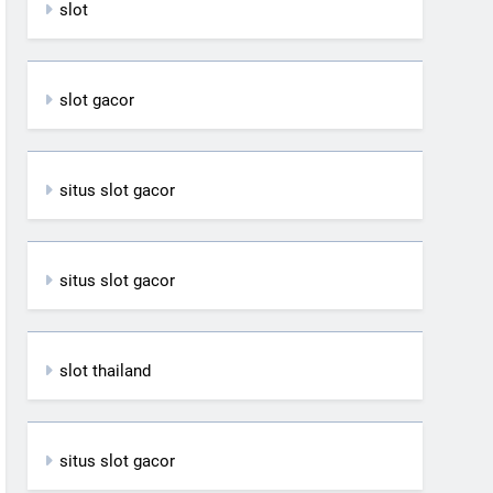
slot
slot gacor
situs slot gacor
situs slot gacor
slot thailand
situs slot gacor