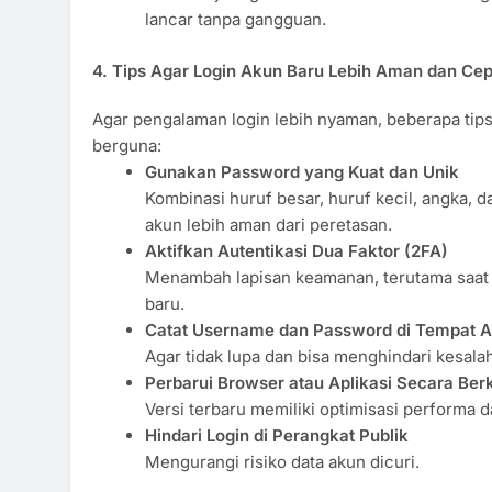
lancar tanpa gangguan.
4. Tips Agar Login Akun Baru Lebih Aman dan Cep
Agar pengalaman login lebih nyaman, beberapa tips
berguna:
Gunakan Password yang Kuat dan Unik
Kombinasi huruf besar, huruf kecil, angka,
akun lebih aman dari peretasan.
Aktifkan Autentikasi Dua Faktor (2FA)
Menambah lapisan keamanan, terutama saat l
baru.
Catat Username dan Password di Tempat 
Agar tidak lupa dan bisa menghindari kesalah
Perbarui Browser atau Aplikasi Secara Ber
Versi terbaru memiliki optimisasi performa 
Hindari Login di Perangkat Publik
Mengurangi risiko data akun dicuri.