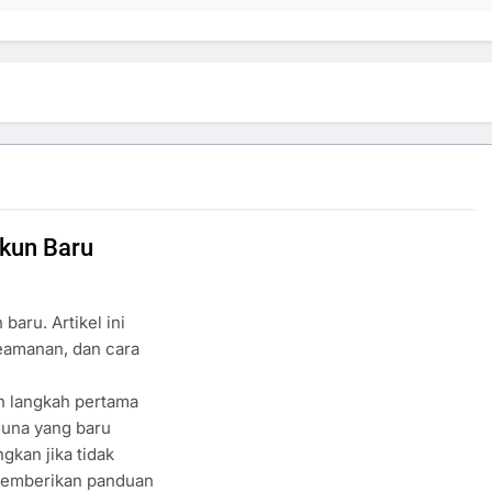
kun Baru
baru. Artikel ini
keamanan, dan cara
 langkah pertama
guna yang baru
kan jika tidak
i memberikan panduan