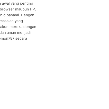
 awal yang penting
i browser maupun HP,
ah dipahami. Dengan
 masalah yang
 akun mereka dengan
 dan aman menjadi
kemon787 secara