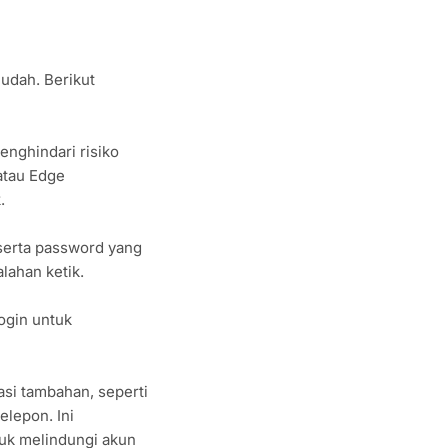
udah. Berikut
nghindari risiko
atau Edge
.
eserta password yang
alahan ketik.
ogin untuk
si tambahan, seperti
elepon. Ini
uk melindungi akun