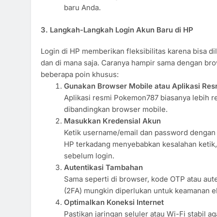
baru Anda.
3. Langkah-Langkah Login Akun Baru di HP
Login di HP memberikan fleksibilitas karena bisa di
dan di mana saja. Caranya hampir sama dengan brow
beberapa poin khusus:
Gunakan Browser Mobile atau Aplikasi Res
Aplikasi resmi Pokemon787 biasanya lebih r
dibandingkan browser mobile.
Masukkan Kredensial Akun
Ketik username/email dan password dengan h
HP terkadang menyebabkan kesalahan ketik, 
sebelum login.
Autentikasi Tambahan
Sama seperti di browser, kode OTP atau aute
(2FA) mungkin diperlukan untuk keamanan ek
Optimalkan Koneksi Internet
Pastikan jaringan seluler atau Wi-Fi stabil ag