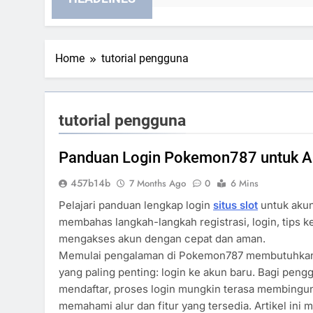
Home
tutorial pengguna
tutorial pengguna
Panduan Login Pokemon787 untuk A
457b14b
7 Months Ago
0
6 Mins
Pelajari panduan lengkap login
situs slot
untuk akun 
membahas langkah-langkah registrasi, login, tips 
mengakses akun dengan cepat dan aman.
Memulai pengalaman di Pokemon787 membutuhkan
yang paling penting: login ke akun baru. Bagi peng
mendaftar, proses login mungkin terasa membingung
memahami alur dan fitur yang tersedia. Artikel in