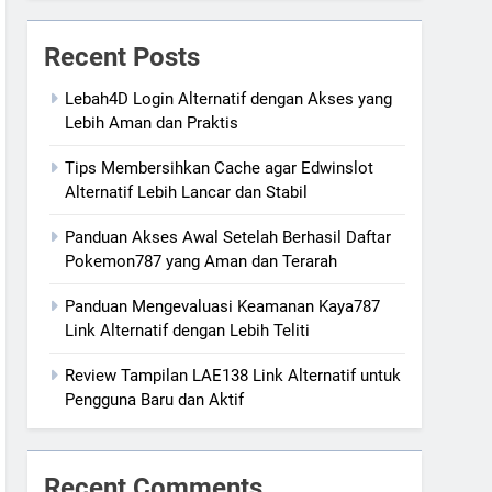
Recent Posts
Lebah4D Login Alternatif dengan Akses yang
Lebih Aman dan Praktis
Tips Membersihkan Cache agar Edwinslot
Alternatif Lebih Lancar dan Stabil
Panduan Akses Awal Setelah Berhasil Daftar
Pokemon787 yang Aman dan Terarah
Panduan Mengevaluasi Keamanan Kaya787
Link Alternatif dengan Lebih Teliti
Review Tampilan LAE138 Link Alternatif untuk
Pengguna Baru dan Aktif
Recent Comments