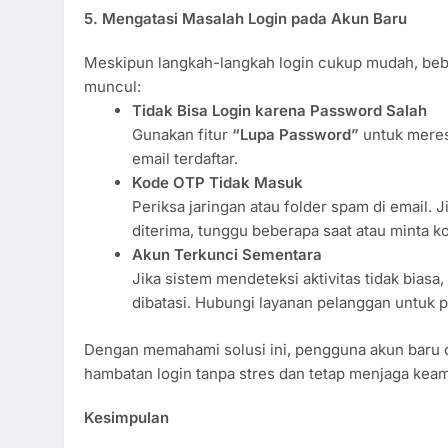
5. Mengatasi Masalah Login pada Akun Baru
Meskipun langkah-langkah login cukup mudah, beb
muncul:
Tidak Bisa Login karena Password Salah
Gunakan fitur
“Lupa Password”
untuk meres
email terdaftar.
Kode OTP Tidak Masuk
Periksa jaringan atau folder spam di email. Ji
diterima, tunggu beberapa saat atau minta k
Akun Terkunci Sementara
Jika sistem mendeteksi aktivitas tidak biasa,
dibatasi. Hubungi layanan pelanggan untuk 
Dengan memahami solusi ini, pengguna akun baru 
hambatan login tanpa stres dan tetap menjaga kea
Kesimpulan