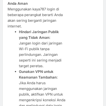
Anda Aman
Menggunakan kaya787 login di
beberapa perangkat berarti Anda
akan sering berganti jaringan
internet.
Hindari Jaringan Publik
yang Tidak Aman:
Jangan login dari jaringan
Wi-Fi publik tanpa
perlindungan. Jaringan
seperti ini sering menjadi
target peretas.
Gunakan VPN untuk
Keamanan Tambahan:
Jika Anda harus
menggunakan jaringan
publik, aktifkan VPN untuk
mengenkripsi koneksi Anda
dan melindungi data login.