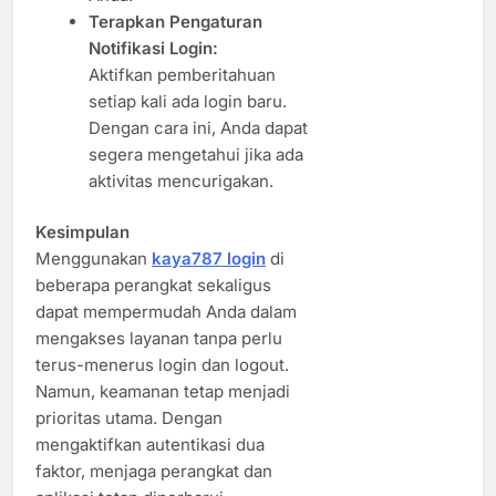
Terapkan Pengaturan
Notifikasi Login:
Aktifkan pemberitahuan
setiap kali ada login baru.
Dengan cara ini, Anda dapat
segera mengetahui jika ada
aktivitas mencurigakan.
Kesimpulan
Menggunakan
kaya787 login
di
beberapa perangkat sekaligus
dapat mempermudah Anda dalam
mengakses layanan tanpa perlu
terus-menerus login dan logout.
Namun, keamanan tetap menjadi
prioritas utama. Dengan
mengaktifkan autentikasi dua
faktor, menjaga perangkat dan