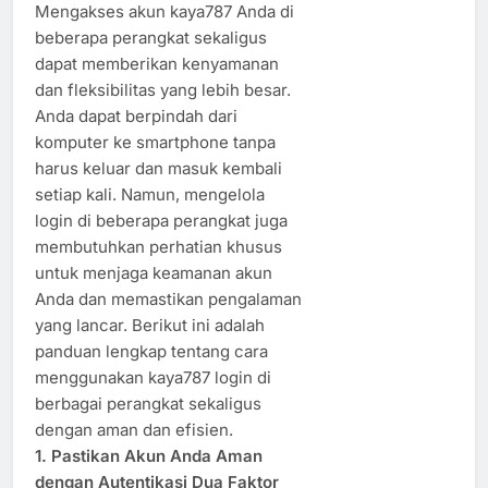
Mengakses akun kaya787 Anda di
beberapa perangkat sekaligus
dapat memberikan kenyamanan
dan fleksibilitas yang lebih besar.
Anda dapat berpindah dari
komputer ke smartphone tanpa
harus keluar dan masuk kembali
setiap kali. Namun, mengelola
login di beberapa perangkat juga
membutuhkan perhatian khusus
untuk menjaga keamanan akun
Anda dan memastikan pengalaman
yang lancar. Berikut ini adalah
panduan lengkap tentang cara
menggunakan kaya787 login di
berbagai perangkat sekaligus
dengan aman dan efisien.
1. Pastikan Akun Anda Aman
dengan Autentikasi Dua Faktor