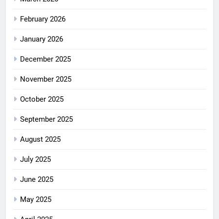
February 2026
January 2026
December 2025
November 2025
October 2025
September 2025
August 2025
July 2025
June 2025
May 2025