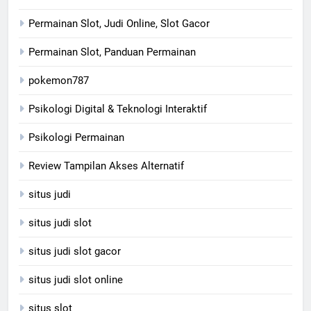
Permainan Slot, Judi Online, Slot Gacor
Permainan Slot, Panduan Permainan
pokemon787
Psikologi Digital & Teknologi Interaktif
Psikologi Permainan
Review Tampilan Akses Alternatif
situs judi
situs judi slot
situs judi slot gacor
situs judi slot online
situs slot