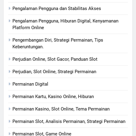
Pengalaman Pengguna dan Stabilitas Akses
Pengalaman Pengguna, Hiburan Digital, Kenyamanan
Platform Online
Pengembangan Diri, Strategi Permainan, Tips
Keberuntungan.
Perjudian Online, Slot Gacor, Panduan Slot
Perjudian, Slot Online, Strategi Permainan
Permainan Digital
Permainan Kartu, Kasino Online, Hiburan
Permainan Kasino, Slot Online, Tema Permainan
Permainan Slot, Analisis Permainan, Strategi Permainan
Permainan Slot, Game Online