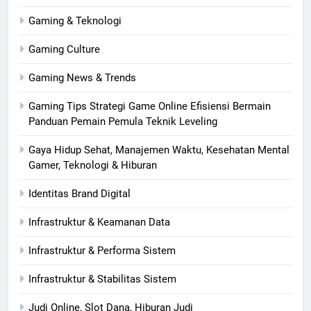
Gaming & Teknologi
Gaming Culture
Gaming News & Trends
Gaming Tips Strategi Game Online Efisiensi Bermain
Panduan Pemain Pemula Teknik Leveling
Gaya Hidup Sehat, Manajemen Waktu, Kesehatan Mental
Gamer, Teknologi & Hiburan
Identitas Brand Digital
Infrastruktur & Keamanan Data
Infrastruktur & Performa Sistem
Infrastruktur & Stabilitas Sistem
Judi Online, Slot Dana, Hiburan Judi