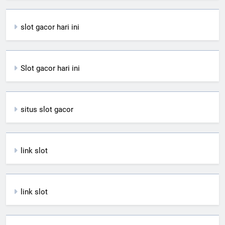
slot gacor hari ini
Slot gacor hari ini
situs slot gacor
link slot
link slot