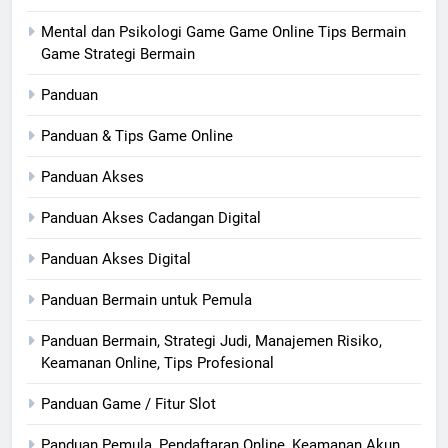
Mental dan Psikologi Game Game Online Tips Bermain
Game Strategi Bermain
Panduan
Panduan & Tips Game Online
Panduan Akses
Panduan Akses Cadangan Digital
Panduan Akses Digital
Panduan Bermain untuk Pemula
Panduan Bermain, Strategi Judi, Manajemen Risiko,
Keamanan Online, Tips Profesional
Panduan Game / Fitur Slot
Panduan Pemula, Pendaftaran Online, Keamanan Akun,