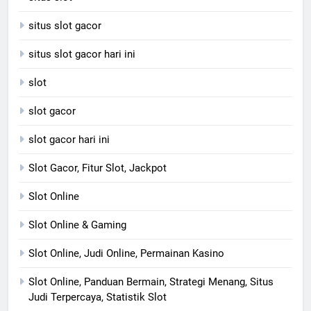
situs slot gacor
situs slot gacor hari ini
slot
slot gacor
slot gacor hari ini
Slot Gacor, Fitur Slot, Jackpot
Slot Online
Slot Online & Gaming
Slot Online, Judi Online, Permainan Kasino
Slot Online, Panduan Bermain, Strategi Menang, Situs
Judi Terpercaya, Statistik Slot