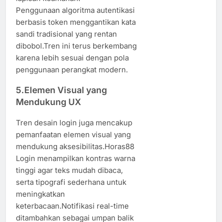
Penggunaan algoritma autentikasi
berbasis token menggantikan kata
sandi tradisional yang rentan
dibobol.Tren ini terus berkembang
karena lebih sesuai dengan pola
penggunaan perangkat modern.
5.Elemen Visual yang
Mendukung UX
Tren desain login juga mencakup
pemanfaatan elemen visual yang
mendukung aksesibilitas.Horas88
Login menampilkan kontras warna
tinggi agar teks mudah dibaca,
serta tipografi sederhana untuk
meningkatkan
keterbacaan.Notifikasi real-time
ditambahkan sebagai umpan balik