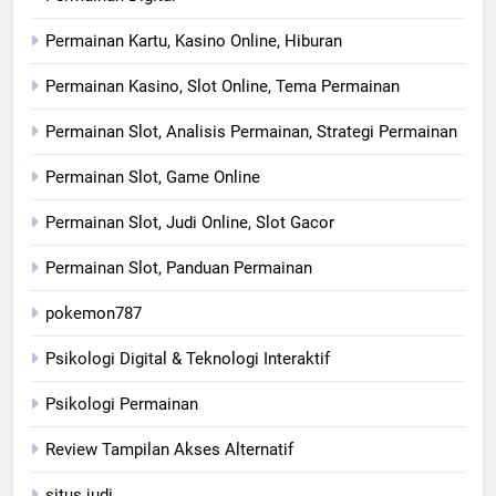
Permainan Kartu, Kasino Online, Hiburan
Permainan Kasino, Slot Online, Tema Permainan
Permainan Slot, Analisis Permainan, Strategi Permainan
Permainan Slot, Game Online
Permainan Slot, Judi Online, Slot Gacor
Permainan Slot, Panduan Permainan
pokemon787
Psikologi Digital & Teknologi Interaktif
Psikologi Permainan
Review Tampilan Akses Alternatif
situs judi