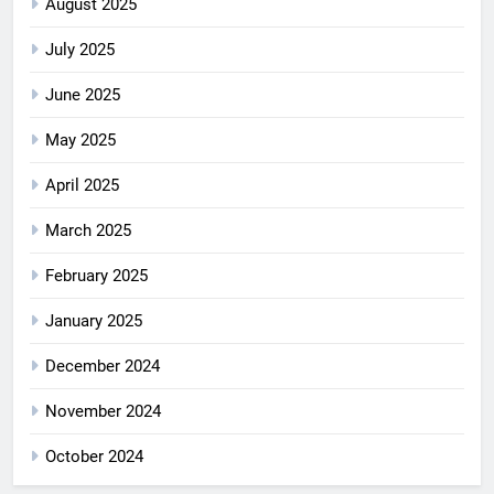
August 2025
July 2025
June 2025
May 2025
April 2025
March 2025
February 2025
January 2025
December 2024
November 2024
October 2024