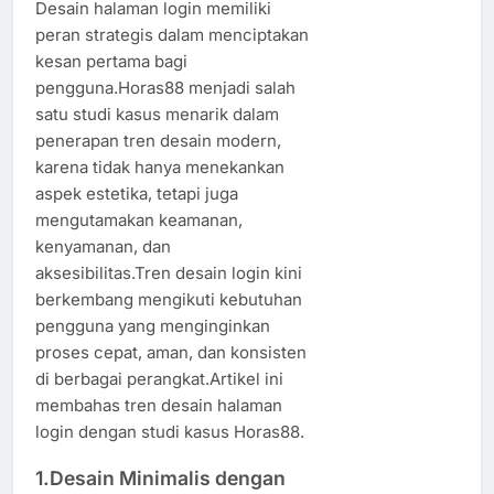
Desain halaman login memiliki
peran strategis dalam menciptakan
kesan pertama bagi
pengguna.Horas88 menjadi salah
satu studi kasus menarik dalam
penerapan tren desain modern,
karena tidak hanya menekankan
aspek estetika, tetapi juga
mengutamakan keamanan,
kenyamanan, dan
aksesibilitas.Tren desain login kini
berkembang mengikuti kebutuhan
pengguna yang menginginkan
proses cepat, aman, dan konsisten
di berbagai perangkat.Artikel ini
membahas tren desain halaman
login dengan studi kasus Horas88.
1.Desain Minimalis dengan