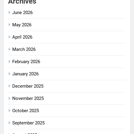
Archives
June 2026
May 2026
April 2026
March 2026
February 2026
January 2026
December 2025
November 2025
October 2025
September 2025