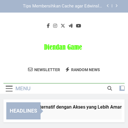
Skip
Panduan Akses Awal Setelah Berhasil Daftar
to
Pokemon787 yang Aman dan Terarah
content
Panduan Mengevaluasi Keamanan Kaya787 Link
Alternatif dengan Lebih Teliti
Lebah4D Login Alternatif dengan Akses yang
Lebih Aman dan Praktis
Tips Membersihkan Cache agar Edwinslot
Alternatif Lebih Lancar dan Stabil
Panduan Akses Awal Setelah Berhasil Daftar
Pokemon787 yang Aman dan Terarah
Diendan Game
Ikuti Komunitas Game Dan Dapatkan Tips
Panduan Mengevaluasi Keamanan Kaya787 Link
NEWSLETTER
RANDOM NEWS
Alternatif dengan Lebih Teliti
Bermain Di Diendan Game.
MENU
bah4D Login Alternatif dengan Akses yang Lebih Aman dan Pr
HEADLINES
Months Ago