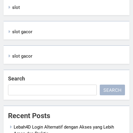
slot
slot gacor
slot gacor
Search
SEARCH
Recent Posts
Lebah4D Login Alternatif dengan Akses yang Lebih