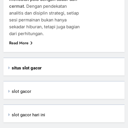
cermat
. Dengan pendekatan
analitis dan disiplin strategi, setiap
sesi permainan bukan hanya
sekadar hiburan, tetapi juga bagian
dari perhitungan.
Read More
situs slot gacor
slot gacor
slot gacor hari ini