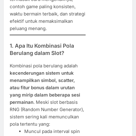
contoh game paling konsisten,
waktu bermain terbaik, dan strategi
efektif untuk memaksimalkan
peluang menang.
1. Apa Itu Kombinasi Pola
Berulang dalam Slot?
Kombinasi pola berulang adalah
kecenderungan sistem untuk
menampilkan simbol, scatter,
atau fitur bonus dalam urutan
yang mirip dalam beberapa sesi
permainan
. Meski slot berbasis
RNG (Random Number Generator),
sistem sering kali memunculkan
pola tertentu yang:
Muncul pada interval spin