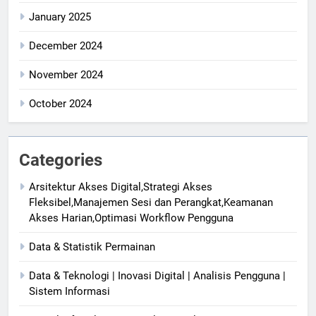
January 2025
December 2024
November 2024
October 2024
Categories
Arsitektur Akses Digital,Strategi Akses
Fleksibel,Manajemen Sesi dan Perangkat,Keamanan
Akses Harian,Optimasi Workflow Pengguna
Data & Statistik Permainan
Data & Teknologi | Inovasi Digital | Analisis Pengguna |
Sistem Informasi