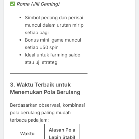
Roma (Jili Gaming)
Simbol pedang dan perisai
muncul dalam urutan mirip
setiap pagi
Bonus mini-game muncul
setiap ±50 spin
Ideal untuk farming saldo
atau uji strategi
3. Waktu Terbaik untuk
Menemukan Pola Berulang
Berdasarkan observasi, kombinasi
pola berulang paling mudah
terbaca pada jam:
Alasan Pola
Waktu
Lebih Stabil