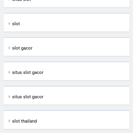
slot
slot gacor
situs slot gacor
situs slot gacor
slot thailand