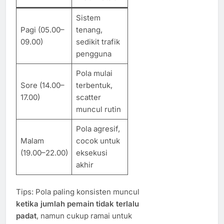
Sistem
Pagi (05.00–
tenang,
09.00)
sedikit trafik
pengguna
Pola mulai
Sore (14.00–
terbentuk,
17.00)
scatter
muncul rutin
Pola agresif,
Malam
cocok untuk
(19.00–22.00)
eksekusi
akhir
Tips: Pola paling konsisten muncul
ketika jumlah pemain tidak terlalu
padat
, namun cukup ramai untuk