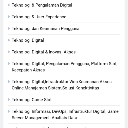
Teknologi & Pengalaman Digital
Teknologi & User Experience
Teknologi dan Keamanan Pengguna
Teknologi Digital
Teknologi Digital & Inovasi Akses
Teknologi Digital, Pengalaman Pengguna, Platform Slot,
Kecepatan Akses
Teknologi Digital,Infrastruktur Web,Keamanan Akses
Online,Manajemen Sistem,Solusi Konektivitas
Teknologi Game Slot
Teknologi Informasi, DevOps, Infrastruktur Digital, Game
Server Management, Analisis Data