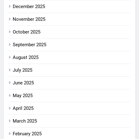
December 2025
November 2025
October 2025
September 2025
August 2025
July 2025
June 2025
May 2025
April 2025
March 2025
February 2025