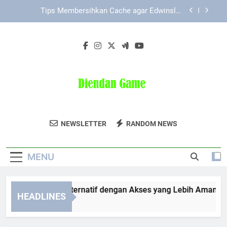
Skip
Panduan Akses Awal Setelah Berhasil Daftar
to
Pokemon787 yang Aman dan Terarah
content
Panduan Mengevaluasi Keamanan Kaya787 Link
Alternatif dengan Lebih Teliti
Lebah4D Login Alternatif dengan Akses yang
Lebih Aman dan Praktis
Tips Membersihkan Cache agar Edwinslot
Alternatif Lebih Lancar dan Stabil
Panduan Akses Awal Setelah Berhasil Daftar
Pokemon787 yang Aman dan Terarah
Diendan Game
Ikuti Komunitas Game Dan Dapatkan Tips
Panduan Mengevaluasi Keamanan Kaya787 Link
NEWSLETTER
RANDOM NEWS
Alternatif dengan Lebih Teliti
Bermain Di Diendan Game.
MENU
bah4D Login Alternatif dengan Akses yang Lebih Aman dan Pr
HEADLINES
Months Ago