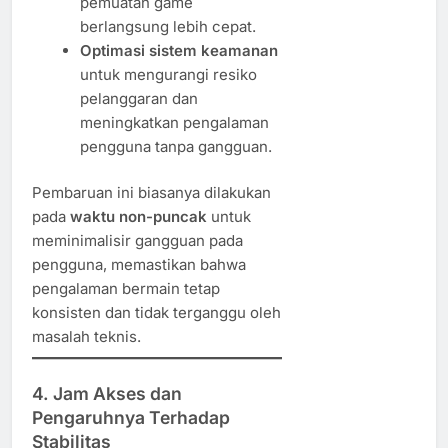
pemuatan game
berlangsung lebih cepat.
Optimasi sistem keamanan
untuk mengurangi resiko
pelanggaran dan
meningkatkan pengalaman
pengguna tanpa gangguan.
Pembaruan ini biasanya dilakukan
pada
waktu non-puncak
untuk
meminimalisir gangguan pada
pengguna, memastikan bahwa
pengalaman bermain tetap
konsisten dan tidak terganggu oleh
masalah teknis.
4.
Jam Akses dan
Pengaruhnya Terhadap
Stabilitas