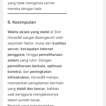
yang tidak mengelola server
mereka dengan baik.
6.
Kesimpulan
Waktu akses yang stabil
di Slot
Horas88 sangat dipengaruhi oleh
sejumlah faktor, mulai dari
kualitas
server
,
kecepatan internet
pengguna
, hingga
pemeliharaan
sistem
yang rutin. Dengan
pemeliharaan berkala
,
optimasi
koneksi
, dan
peningkatan
infrastruktur
, Horas88 mampu
memastikan pengalaman bermain
yang
stabil dan lancar
, bahkan
saat pengguna mengaksesnya
dalam jumlah besar.
Pemain yang menginginkan