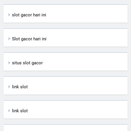
slot gacor hari ini
Slot gacor hari ini
situs slot gacor
link slot
link slot