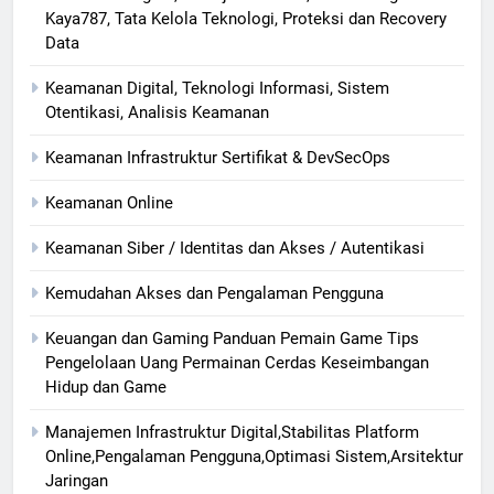
Kaya787, Tata Kelola Teknologi, Proteksi dan Recovery
Data
Keamanan Digital, Teknologi Informasi, Sistem
Otentikasi, Analisis Keamanan
Keamanan Infrastruktur Sertifikat & DevSecOps
Keamanan Online
Keamanan Siber / Identitas dan Akses / Autentikasi
Kemudahan Akses dan Pengalaman Pengguna
Keuangan dan Gaming Panduan Pemain Game Tips
Pengelolaan Uang Permainan Cerdas Keseimbangan
Hidup dan Game
Manajemen Infrastruktur Digital,Stabilitas Platform
Online,Pengalaman Pengguna,Optimasi Sistem,Arsitektur
Jaringan