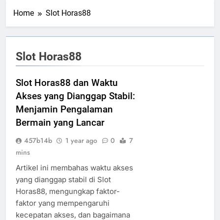
Home
Slot Horas88
Slot Horas88
Slot Horas88 dan Waktu
Akses yang Dianggap Stabil:
Menjamin Pengalaman
Bermain yang Lancar
457b14b
1 year ago
0
7
mins
Artikel ini membahas waktu akses
yang dianggap stabil di Slot
Horas88, mengungkap faktor-
faktor yang mempengaruhi
kecepatan akses, dan bagaimana