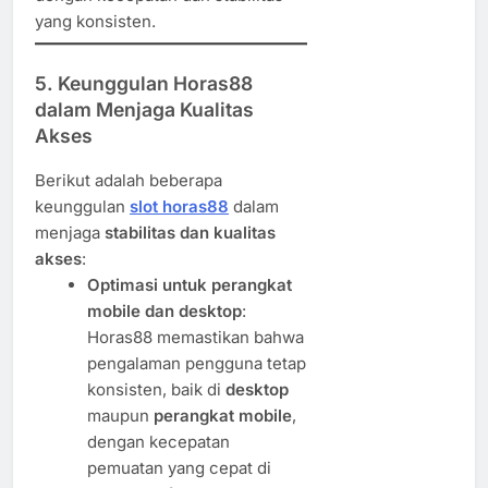
yang konsisten.
5.
Keunggulan Horas88
dalam Menjaga Kualitas
Akses
Berikut adalah beberapa
keunggulan
slot horas88
dalam
menjaga
stabilitas dan kualitas
akses
:
Optimasi untuk perangkat
mobile dan desktop
:
Horas88 memastikan bahwa
pengalaman pengguna tetap
konsisten, baik di
desktop
maupun
perangkat mobile
,
dengan kecepatan
pemuatan yang cepat di