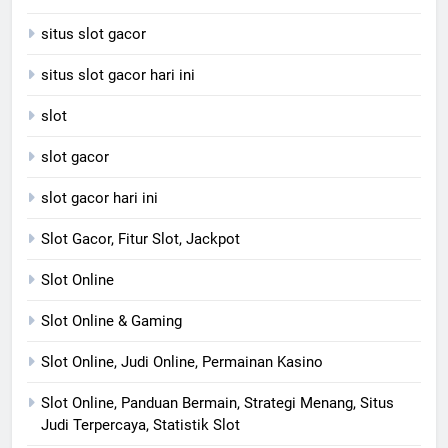
situs slot gacor
situs slot gacor hari ini
slot
slot gacor
slot gacor hari ini
Slot Gacor, Fitur Slot, Jackpot
Slot Online
Slot Online & Gaming
Slot Online, Judi Online, Permainan Kasino
Slot Online, Panduan Bermain, Strategi Menang, Situs
Judi Terpercaya, Statistik Slot