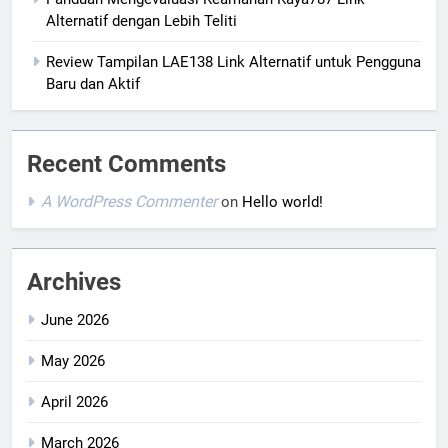
Alternatif dengan Lebih Teliti
Review Tampilan LAE138 Link Alternatif untuk Pengguna
Baru dan Aktif
Recent Comments
A WordPress Commenter
on
Hello world!
Archives
June 2026
May 2026
April 2026
March 2026