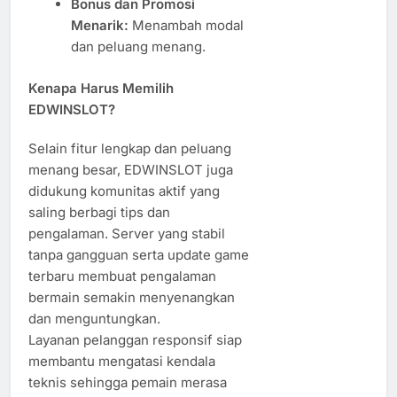
Bonus dan Promosi
Menarik:
Menambah modal
dan peluang menang.
Kenapa Harus Memilih
EDWINSLOT?
Selain fitur lengkap dan peluang
menang besar, EDWINSLOT juga
didukung komunitas aktif yang
saling berbagi tips dan
pengalaman. Server yang stabil
tanpa gangguan serta update game
terbaru membuat pengalaman
bermain semakin menyenangkan
dan menguntungkan.
Layanan pelanggan responsif siap
membantu mengatasi kendala
teknis sehingga pemain merasa