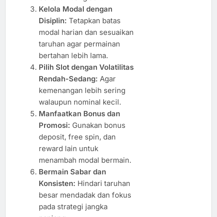
Kelola Modal dengan
Disiplin:
Tetapkan batas
modal harian dan sesuaikan
taruhan agar permainan
bertahan lebih lama.
Pilih Slot dengan Volatilitas
Rendah-Sedang:
Agar
kemenangan lebih sering
walaupun nominal kecil.
Manfaatkan Bonus dan
Promosi:
Gunakan bonus
deposit, free spin, dan
reward lain untuk
menambah modal bermain.
Bermain Sabar dan
Konsisten:
Hindari taruhan
besar mendadak dan fokus
pada strategi jangka