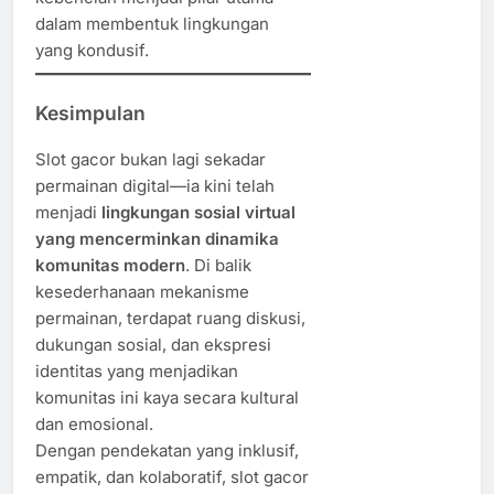
dalam membentuk lingkungan
yang kondusif.
Kesimpulan
Slot gacor bukan lagi sekadar
permainan digital—ia kini telah
menjadi
lingkungan sosial virtual
yang mencerminkan dinamika
komunitas modern
. Di balik
kesederhanaan mekanisme
permainan, terdapat ruang diskusi,
dukungan sosial, dan ekspresi
identitas yang menjadikan
komunitas ini kaya secara kultural
dan emosional.
Dengan pendekatan yang inklusif,
empatik, dan kolaboratif, slot gacor