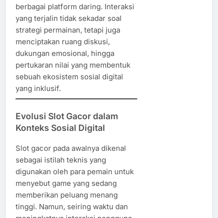
berbagai platform daring. Interaksi
yang terjalin tidak sekadar soal
strategi permainan, tetapi juga
menciptakan ruang diskusi,
dukungan emosional, hingga
pertukaran nilai yang membentuk
sebuah ekosistem sosial digital
yang inklusif.
Evolusi Slot Gacor dalam
Konteks Sosial Digital
Slot gacor pada awalnya dikenal
sebagai istilah teknis yang
digunakan oleh para pemain untuk
menyebut game yang sedang
memberikan peluang menang
tinggi. Namun, seiring waktu dan