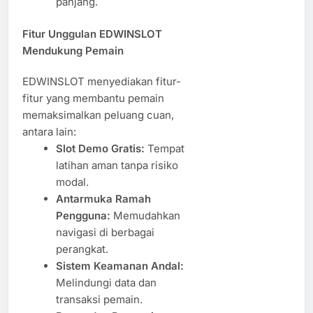
panjang.
Fitur Unggulan EDWINSLOT
Mendukung Pemain
EDWINSLOT menyediakan fitur-
fitur yang membantu pemain
memaksimalkan peluang cuan,
antara lain:
Slot Demo Gratis:
Tempat
latihan aman tanpa risiko
modal.
Antarmuka Ramah
Pengguna:
Memudahkan
navigasi di berbagai
perangkat.
Sistem Keamanan Andal:
Melindungi data dan
transaksi pemain.