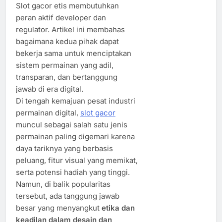
Slot gacor etis membutuhkan
peran aktif developer dan
regulator. Artikel ini membahas
bagaimana kedua pihak dapat
bekerja sama untuk menciptakan
sistem permainan yang adil,
transparan, dan bertanggung
jawab di era digital.
Di tengah kemajuan pesat industri
permainan digital,
slot gacor
muncul sebagai salah satu jenis
permainan paling digemari karena
daya tariknya yang berbasis
peluang, fitur visual yang memikat,
serta potensi hadiah yang tinggi.
Namun, di balik popularitas
tersebut, ada tanggung jawab
besar yang menyangkut
etika dan
keadilan dalam desain dan