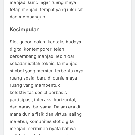
menjadi kunci agar ruang maya
tetap menjadi tempat yang inklusif
dan membangun.
Kesimpulan
Slot gacor, dalam konteks budaya
digital kontemporer, telah
berkembang menjadi lebih dari
sekadar istilah teknis. Ia menjadi
simbol yang memicu terbentuknya
ruang sosial baru di dunia maya—
ruang yang membentuk
kolektivitas sosial berbasis
partisipasi, interaksi horizontal,
dan narasi bersama. Dalam era di
mana dunia fisik dan virtual saling
melebur, komunitas slot digital
menjadi cerminan nyata bahwa