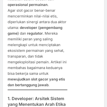
operasional permainan
.
Agar slot gacor benar-benar
mencerminkan nilai-nilai etis,
diperlukan sinergi antara dua aktor
utama:
developer (pengembang
game)
dan
regulator
. Mereka
memiliki peran yang saling
melengkapi untuk menciptakan
ekosistem permainan yang sehat,
transparan, dan tidak
mengeksploitasi pemain. Artikel ini
membahas bagaimana keduanya
bisa bekerja sama untuk
mewujudkan slot gacor yang etis
dan bertanggung jawab
.
1. Developer: Arsitek Sistem
yang Menentukan Arah Etika