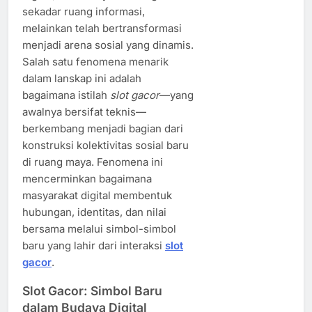
sekadar ruang informasi,
melainkan telah bertransformasi
menjadi arena sosial yang dinamis.
Salah satu fenomena menarik
dalam lanskap ini adalah
bagaimana istilah
slot gacor
—yang
awalnya bersifat teknis—
berkembang menjadi bagian dari
konstruksi kolektivitas sosial baru
di ruang maya. Fenomena ini
mencerminkan bagaimana
masyarakat digital membentuk
hubungan, identitas, dan nilai
bersama melalui simbol-simbol
baru yang lahir dari interaksi
slot
gacor
.
Slot Gacor: Simbol Baru
dalam Budaya Digital