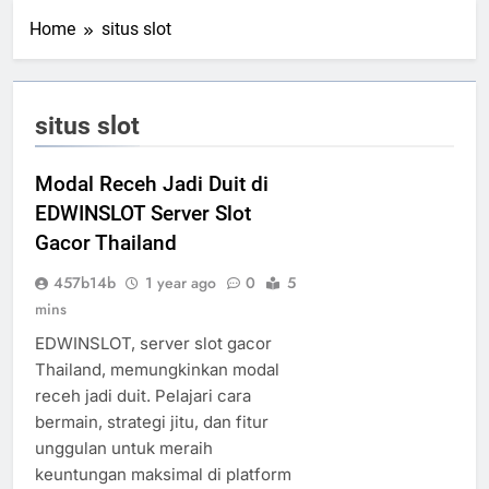
Home
situs slot
situs slot
Modal Receh Jadi Duit di
EDWINSLOT Server Slot
Gacor Thailand
457b14b
1 year ago
0
5
mins
EDWINSLOT, server slot gacor
Thailand, memungkinkan modal
receh jadi duit. Pelajari cara
bermain, strategi jitu, dan fitur
unggulan untuk meraih
keuntungan maksimal di platform