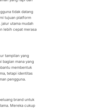
ngguna tidak datang
i tujuan platform
a, jalur utama mudah
an lebih cepat merasa
tur tampilan yang
i bagian mana yang
embantu membentuk
, tetapi identitas
aman pengguna.
peluang brand untuk
lu lama. Mereka cukup