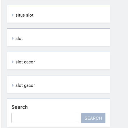
situs slot
slot
slot gacor
slot gacor
Search
SEARCH