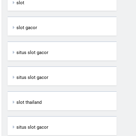
slot
slot gacor
situs slot gacor
situs slot gacor
slot thailand
situs slot gacor