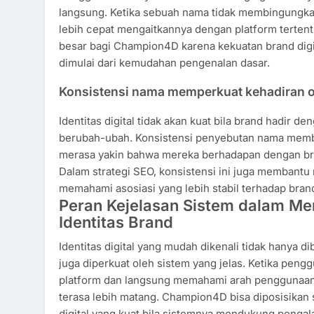
langsung. Ketika sebuah nama tidak membingungk
lebih cepat mengaitkannya dengan platform tertentu.
besar bagi Champion4D karena kekuatan brand digi
dimulai dari kemudahan pengenalan dasar.
Konsistensi nama memperkuat kehadiran o
Identitas digital tidak akan kuat bila brand hadir d
berubah-ubah. Konsistensi penyebutan nama mem
merasa yakin bahwa mereka berhadapan dengan br
Dalam strategi SEO, konsistensi ini juga membantu
memahami asosiasi yang lebih stabil terhadap bra
Peran Kejelasan Sistem dalam M
Identitas Brand
Identitas digital yang mudah dikenali tidak hanya d
juga diperkuat oleh sistem yang jelas. Ketika pen
platform dan langsung memahami arah penggunaan,
terasa lebih matang. Champion4D bisa diposisikan 
digital yang kuat bila sistemnya mendukung pengal