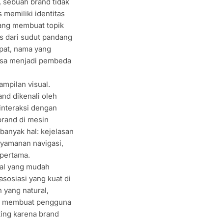
, sebuah brand tidak
 memiliki identitas
 yang membuat topik
s dari sudut pandang
apat, nama yang
bisa menjadi pembeda
ampilan visual.
and dikenali oleh
nteraksi dengan
brand di mesin
banyak hal: kejelasan
nyamanan navigasi,
 pertama.
tal yang mudah
sosiasi yang kuat di
 yang natural,
ang membuat pengguna
ting karena brand