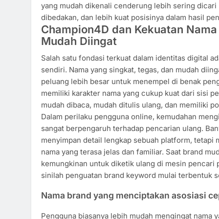
yang mudah dikenali cenderung lebih sering dicari
dibedakan, dan lebih kuat posisinya dalam hasil pen
Champion4D dan Kekuatan Nama 
Mudah Diingat
Salah satu fondasi terkuat dalam identitas digital a
sendiri. Nama yang singkat, tegas, dan mudah diing
peluang lebih besar untuk menempel di benak pe
memiliki karakter nama yang cukup kuat dari sisi 
mudah dibaca, mudah ditulis ulang, dan memiliki po
Dalam perilaku pengguna online, kemudahan meng
sangat berpengaruh terhadap pencarian ulang. Bany
menyimpan detail lengkap sebuah platform, tetapi
nama yang terasa jelas dan familiar. Saat brand mud
kemungkinan untuk diketik ulang di mesin pencari 
sinilah penguatan brand keyword mulai terbentuk s
Nama brand yang menciptakan asosiasi ce
Pengguna biasanya lebih mudah mengingat nama y