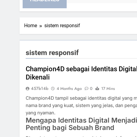
Home
sistem responsif
sistem responsif
Champion4D sebagai Identitas Digit
Dikenali
457b14b
4 Months Ago
0
17 Mins
Champion4D tampil sebagai identitas digital yang m
nama brand yang kuat, sistem yang jelas, dan pen
yang nyaman.
Mengapa Identitas Digital Menjadi
Penting bagi Sebuah Brand