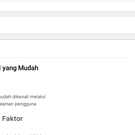
al yang Mudah
udah dikenali melalui
galaman pengguna
 Faktor