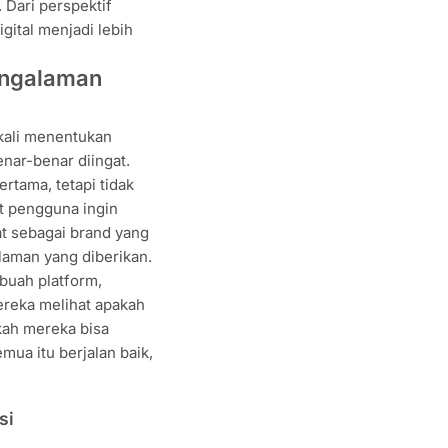
 Dari perspektif
igital menjadi lebih
engalaman
kali menentukan
nar-benar diingat.
rtama, tetapi tidak
 pengguna ingin
at sebagai brand yang
laman yang diberikan.
buah platform,
ereka melihat apakah
kah mereka bisa
ua itu berjalan baik,
si