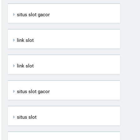
situs slot gacor
link slot
link slot
situs slot gacor
situs slot