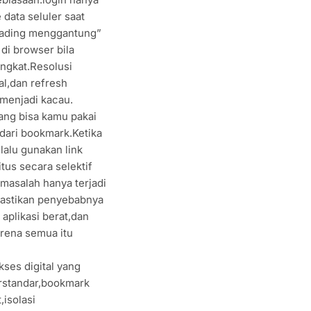
 data seluler saat
loading menggantung”
di browser bila
angkat.Resolusi
l,dan refresh
 menjadi kacau.
yang bisa kamu pakai
 dari bookmark.Ketika
alu gunakan link
tus secara selektif
 masalah hanya terjadi
emastikan penyebabnya
aplikasi berat,dan
rena semua itu
kses digital yang
terstandar,bookmark
,isolasi