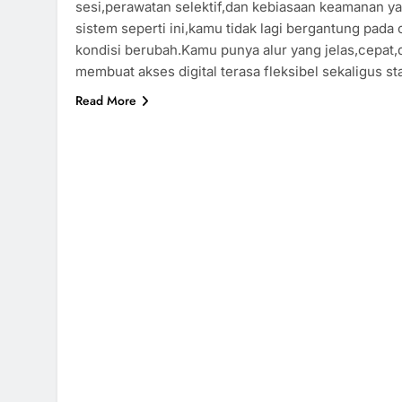
sesi,perawatan selektif,dan kebiasaan keamanan y
sistem seperti ini,kamu tidak lagi bergantung pada
kondisi berubah.Kamu punya alur yang jelas,cepat,
membuat akses digital terasa fleksibel sekaligus sta
Read More