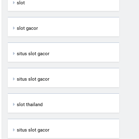
slot
slot gacor
situs slot gacor
situs slot gacor
slot thailand
situs slot gacor