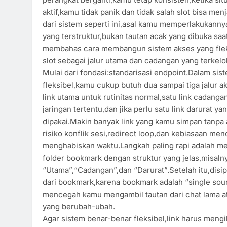
aktif,kamu tidak panik dan tidak salah slot bisa men
dari sistem seperti ini,asal kamu memperlakukann
yang terstruktur,bukan tautan acak yang dibuka saat 
membahas cara membangun sistem akses yang flek
slot sebagai jalur utama dan cadangan yang terkelol
Mulai dari fondasi:standarisasi endpoint.Dalam sis
fleksibel,kamu cukup butuh dua sampai tiga jalur ak
link utama untuk rutinitas normal,satu link cadanga
jaringan tertentu,dan jika perlu satu link darurat ya
dipakai.Makin banyak link yang kamu simpan tanpa 
risiko konflik sesi,redirect loop,dan kebiasaan m
menghabiskan waktu.Langkah paling rapi adalah m
folder bookmark dengan struktur yang jelas,misaln
“Utama”,“Cadangan”,dan “Darurat”.Setelah itu,dis
dari bookmark,karena bookmark adalah “single sour
mencegah kamu mengambil tautan dari chat lama at
yang berubah-ubah.
Agar sistem benar-benar fleksibel,link harus mengi