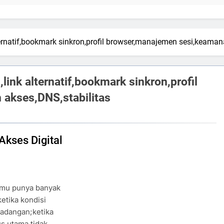
alternatif,bookmark sinkron,profil browser,manajemen sesi,keaman
,link alternatif,bookmark sinkron,profil
akses,DNS,stabilitas
Akses Digital
kamu punya banyak
etika kondisi
cadangan;ketika
us utama tidak