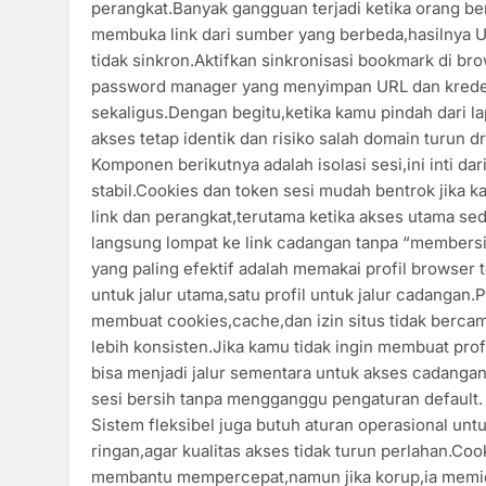
perangkat.Banyak gangguan terjadi ketika orang ber
membuka link dari sumber yang berbeda,hasilnya U
tidak sinkron.Aktifkan sinkronisasi bookmark di br
password manager yang menyimpan URL dan krede
sekaligus.Dengan begitu,ketika kamu pindah dari la
akses tetap identik dan risiko salah domain turun dr
Komponen berikutnya adalah isolasi sesi,ini inti dari
stabil.Cookies dan token sesi mudah bentrok jika 
link dan perangkat,terutama ketika akses utama sed
langsung lompat ke link cadangan tanpa “membersih
yang paling efektif adalah memakai profil browser t
untuk jalur utama,satu profil untuk jalur cadangan.P
membuat cookies,cache,dan izin situs tidak bercam
lebih konsisten.Jika kamu tidak ingin membuat pr
bisa menjadi jalur sementara untuk akses cadanga
sesi bersih tanpa mengganggu pengaturan default.
Sistem fleksibel juga butuh aturan operasional unt
ringan,agar kualitas akses tidak turun perlahan.Co
membantu mempercepat,namun jika korup,ia memi