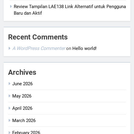
Review Tampilan LAE138 Link Alternatif untuk Pengguna
Baru dan Aktif
Recent Comments
A WordPress Commenter
on
Hello world!
Archives
June 2026
May 2026
April 2026
March 2026
February 2026