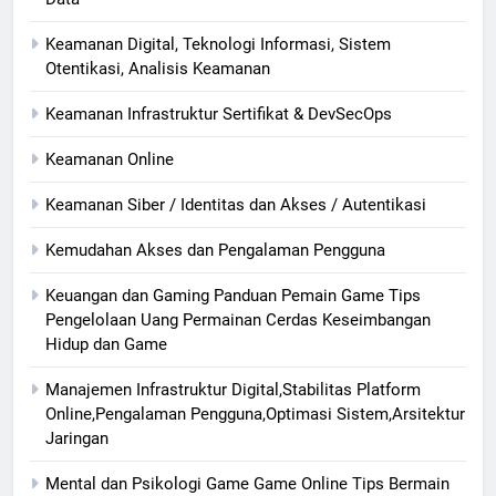
Keamanan Digital, Teknologi Informasi, Sistem
Otentikasi, Analisis Keamanan
Keamanan Infrastruktur Sertifikat & DevSecOps
Keamanan Online
Keamanan Siber / Identitas dan Akses / Autentikasi
Kemudahan Akses dan Pengalaman Pengguna
Keuangan dan Gaming Panduan Pemain Game Tips
Pengelolaan Uang Permainan Cerdas Keseimbangan
Hidup dan Game
Manajemen Infrastruktur Digital,Stabilitas Platform
Online,Pengalaman Pengguna,Optimasi Sistem,Arsitektur
Jaringan
Mental dan Psikologi Game Game Online Tips Bermain