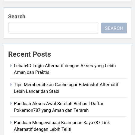
Search
SEARCH
Recent Posts
Lebah4D Login Alternatif dengan Akses yang Lebih
Aman dan Praktis
Tips Membersihkan Cache agar Edwinslot Alternatif
Lebih Lancar dan Stabil
Panduan Akses Awal Setelah Berhasil Daftar
Pokemon787 yang Aman dan Terarah
Panduan Mengevaluasi Keamanan Kaya787 Link
Alternatif dengan Lebih Teliti