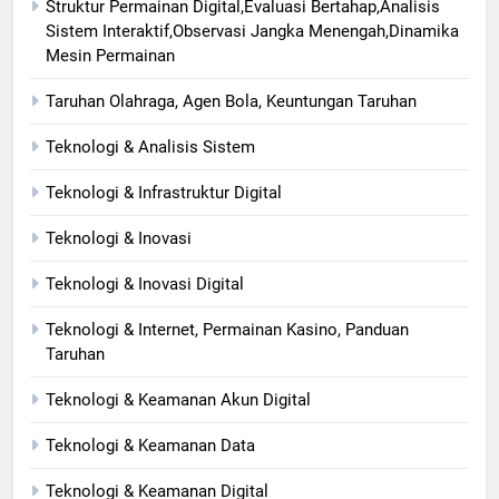
Struktur Permainan Digital,Evaluasi Bertahap,Analisis
Sistem Interaktif,Observasi Jangka Menengah,Dinamika
Mesin Permainan
Taruhan Olahraga, Agen Bola, Keuntungan Taruhan
Teknologi & Analisis Sistem
Teknologi & Infrastruktur Digital
Teknologi & Inovasi
Teknologi & Inovasi Digital
Teknologi & Internet, Permainan Kasino, Panduan
Taruhan
Teknologi & Keamanan Akun Digital
Teknologi & Keamanan Data
Teknologi & Keamanan Digital