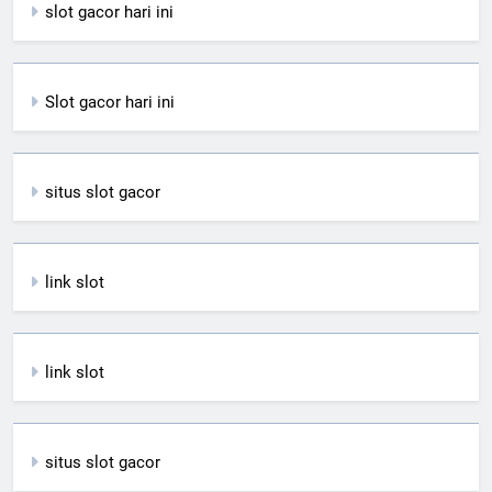
slot gacor hari ini
Slot gacor hari ini
situs slot gacor
link slot
link slot
situs slot gacor