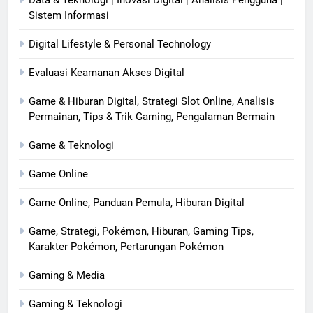
Data & Teknologi | Inovasi Digital | Analisis Pengguna |
Sistem Informasi
Digital Lifestyle & Personal Technology
Evaluasi Keamanan Akses Digital
Game & Hiburan Digital, Strategi Slot Online, Analisis
Permainan, Tips & Trik Gaming, Pengalaman Bermain
Game & Teknologi
Game Online
Game Online, Panduan Pemula, Hiburan Digital
Game, Strategi, Pokémon, Hiburan, Gaming Tips,
Karakter Pokémon, Pertarungan Pokémon
Gaming & Media
Gaming & Teknologi