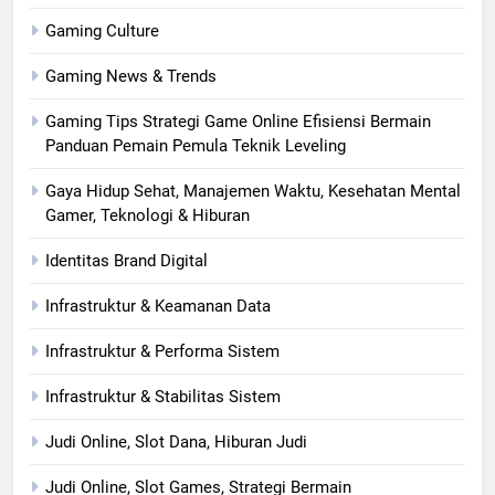
Gaming Culture
Gaming News & Trends
Gaming Tips Strategi Game Online Efisiensi Bermain
Panduan Pemain Pemula Teknik Leveling
Gaya Hidup Sehat, Manajemen Waktu, Kesehatan Mental
Gamer, Teknologi & Hiburan
Identitas Brand Digital
Infrastruktur & Keamanan Data
Infrastruktur & Performa Sistem
Infrastruktur & Stabilitas Sistem
Judi Online, Slot Dana, Hiburan Judi
Judi Online, Slot Games, Strategi Bermain