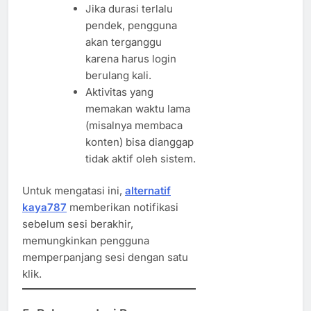
Jika durasi terlalu
pendek, pengguna
akan terganggu
karena harus login
berulang kali.
Aktivitas yang
memakan waktu lama
(misalnya membaca
konten) bisa dianggap
tidak aktif oleh sistem.
Untuk mengatasi ini,
alternatif
kaya787
memberikan notifikasi
sebelum sesi berakhir,
memungkinkan pengguna
memperpanjang sesi dengan satu
klik.