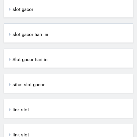
slot gacor
slot gacor hari ini
Slot gacor hari ini
situs slot gacor
link slot
link slot