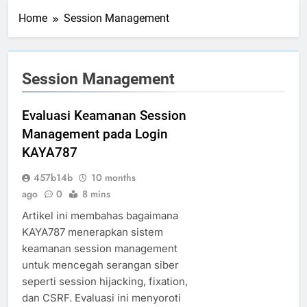
Home
Session Management
Session Management
Evaluasi Keamanan Session
Management pada Login
KAYA787
457b14b
10 months
ago
0
8 mins
Artikel ini membahas bagaimana
KAYA787 menerapkan sistem
keamanan session management
untuk mencegah serangan siber
seperti session hijacking, fixation,
dan CSRF. Evaluasi ini menyoroti