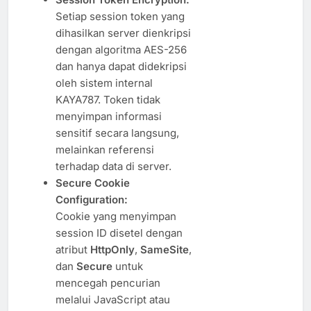
Setiap session token yang
dihasilkan server dienkripsi
dengan algoritma AES-256
dan hanya dapat didekripsi
oleh sistem internal
KAYA787. Token tidak
menyimpan informasi
sensitif secara langsung,
melainkan referensi
terhadap data di server.
Secure Cookie
Configuration:
Cookie yang menyimpan
session ID disetel dengan
atribut
HttpOnly
,
SameSite
,
dan
Secure
untuk
mencegah pencurian
melalui JavaScript atau