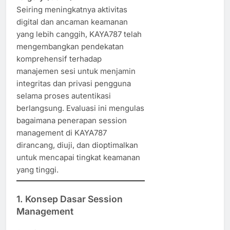
Seiring meningkatnya aktivitas
digital dan ancaman keamanan
yang lebih canggih, KAYA787 telah
mengembangkan pendekatan
komprehensif terhadap
manajemen sesi untuk menjamin
integritas dan privasi pengguna
selama proses autentikasi
berlangsung. Evaluasi ini mengulas
bagaimana penerapan session
management di KAYA787
dirancang, diuji, dan dioptimalkan
untuk mencapai tingkat keamanan
yang tinggi.
1. Konsep Dasar Session
Management