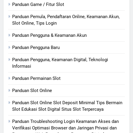
Panduan Game / Fitur Slot
Panduan Pemula, Pendaftaran Online, Keamanan Akun,
Slot Online, Tips Login
Panduan Pengguna & Keamanan Akun
Panduan Pengguna Baru
Panduan Pengguna, Keamanan Digital, Teknologi
Informasi
Panduan Permainan Slot
Panduan Slot Online
Panduan Slot Online Slot Deposit Minimal Tips Bermain
Slot Edukasi Slot Digital Situs Slot Terpercaya
Panduan Troubleshooting Login Keamanan Akses dan
Verifikasi Optimasi Browser dan Jaringan Privasi dan