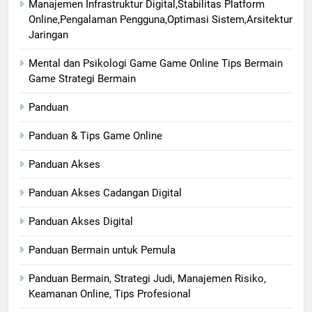
Manajemen Infrastruktur Digital,Stabilitas Platform
Online,Pengalaman Pengguna,Optimasi Sistem,Arsitektur
Jaringan
Mental dan Psikologi Game Game Online Tips Bermain
Game Strategi Bermain
Panduan
Panduan & Tips Game Online
Panduan Akses
Panduan Akses Cadangan Digital
Panduan Akses Digital
Panduan Bermain untuk Pemula
Panduan Bermain, Strategi Judi, Manajemen Risiko,
Keamanan Online, Tips Profesional