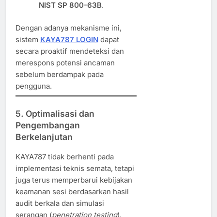
NIST SP 800-63B
.
Dengan adanya mekanisme ini,
sistem
KAYA787 LOGIN
dapat
secara proaktif mendeteksi dan
merespons potensi ancaman
sebelum berdampak pada
pengguna.
5. Optimalisasi dan
Pengembangan
Berkelanjutan
KAYA787 tidak berhenti pada
implementasi teknis semata, tetapi
juga terus memperbarui kebijakan
keamanan sesi berdasarkan hasil
audit berkala dan simulasi
serangan (
penetration testing
).