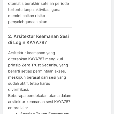
otomatis berakhir setelah periode
tertentu tanpa aktivitas, guna
meminimalkan risiko
penyalahgunaan akun.
2. Arsitektur Keamanan Sesi
di Login KAYA787
Arsitektur keamanan yang
diterapkan KAYA787 mengikuti
prinsip
Zero Trust Security
, yang
berarti setiap permintaan akses,
meskipun berasal dari sesi yang
sudah aktif, tetap harus
diverifikasi.
Beberapa pendekatan utama dalam
arsitektur keamanan sesi KAYA787
antara lain:
Session Token Encryption: