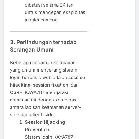
dibatasi selama 24 jam
untuk mencegah eksploitasi
jangka panjang.
3. Perlindungan terhadap
Serangan Umum
Beberapa ancaman keamanan
yang umum menyerang sistem
login berbasis web adalah
session
hijacking
,
session fixation
, dan
CSRF
. KAYA787 mengatasi
ancaman ini dengan kombinasi
antara lapisan keamanan server-
side dan client-side:
Session Hijacking
Prevention
Sistem login KAYA787