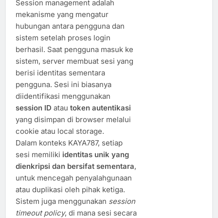
Session management adalah
mekanisme yang mengatur
hubungan antara pengguna dan
sistem setelah proses login
berhasil. Saat pengguna masuk ke
sistem, server membuat sesi yang
berisi identitas sementara
pengguna. Sesi ini biasanya
diidentifikasi menggunakan
session ID
atau
token autentikasi
yang disimpan di browser melalui
cookie atau local storage.
Dalam konteks KAYA787, setiap
sesi memiliki
identitas unik yang
dienkripsi dan bersifat sementara
,
untuk mencegah penyalahgunaan
atau duplikasi oleh pihak ketiga.
Sistem juga menggunakan
session
timeout policy
, di mana sesi secara