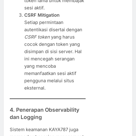
token lama untuk membajak
sesi aktif.
CSRF Mitigation
Setiap permintaan
autentikasi disertai dengan
CSRF token
yang harus
cocok dengan token yang
disimpan di sisi server. Hal
ini mencegah serangan
yang mencoba
memanfaatkan sesi aktif
pengguna melalui situs
eksternal.
4. Penerapan Observability
dan Logging
Sistem keamanan KAYA787 juga