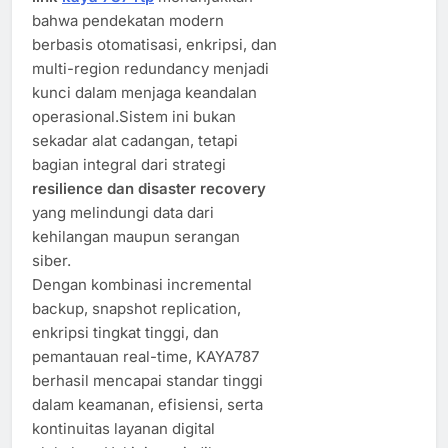
bahwa pendekatan modern
berbasis otomatisasi, enkripsi, dan
multi-region redundancy menjadi
kunci dalam menjaga keandalan
operasional.Sistem ini bukan
sekadar alat cadangan, tetapi
bagian integral dari strategi
resilience dan disaster recovery
yang melindungi data dari
kehilangan maupun serangan
siber.
Dengan kombinasi incremental
backup, snapshot replication,
enkripsi tingkat tinggi, dan
pemantauan real-time, KAYA787
berhasil mencapai standar tinggi
dalam keamanan, efisiensi, serta
kontinuitas layanan digital