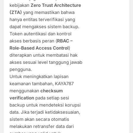
kebijakan
Zero Trust Architecture
(ZTA)
yang memastikan bahwa
hanya entitas terverifikasi yang
dapat mengakses sistem backup.
Token autentikasi dan kontrol
akses berbasis peran (
RBAC –
Role-Based Access Control
)
diterapkan untuk membatasi hak
akses sesuai level tanggung jawab
pengguna.
Untuk meningkatkan lapisan
keamanan tambahan, KAYA787
menggunakan
checksum
verification
pada setiap sesi
backup untuk mendeteksi korupsi
data. Jika terjadi ketidaksesuaian,
sistem akan secara otomatis
melakukan retransfer data dari