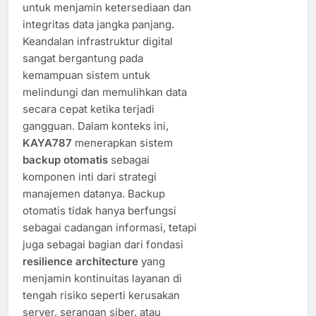
untuk menjamin ketersediaan dan
integritas data jangka panjang.
Keandalan infrastruktur digital
sangat bergantung pada
kemampuan sistem untuk
melindungi dan memulihkan data
secara cepat ketika terjadi
gangguan. Dalam konteks ini,
KAYA787
menerapkan sistem
backup otomatis
sebagai
komponen inti dari strategi
manajemen datanya. Backup
otomatis tidak hanya berfungsi
sebagai cadangan informasi, tetapi
juga sebagai bagian dari fondasi
resilience architecture
yang
menjamin kontinuitas layanan di
tengah risiko seperti kerusakan
server, serangan siber, atau