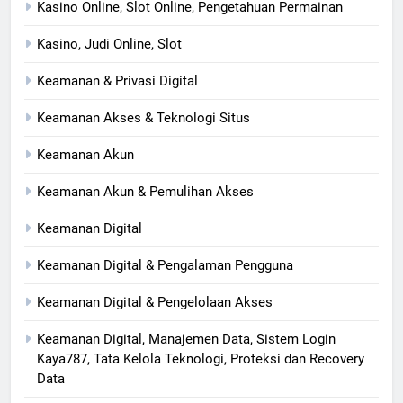
Kasino Online, Slot Online, Pengetahuan Permainan
Kasino, Judi Online, Slot
Keamanan & Privasi Digital
Keamanan Akses & Teknologi Situs
Keamanan Akun
Keamanan Akun & Pemulihan Akses
Keamanan Digital
Keamanan Digital & Pengalaman Pengguna
Keamanan Digital & Pengelolaan Akses
Keamanan Digital, Manajemen Data, Sistem Login
Kaya787, Tata Kelola Teknologi, Proteksi dan Recovery
Data