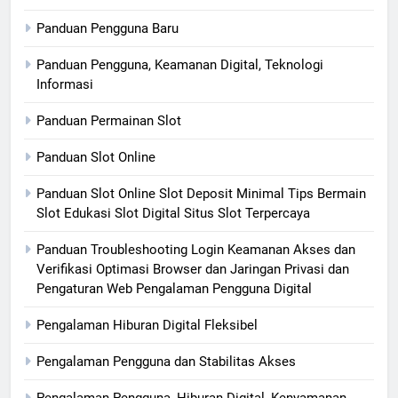
Panduan Pengguna Baru
Panduan Pengguna, Keamanan Digital, Teknologi
Informasi
Panduan Permainan Slot
Panduan Slot Online
Panduan Slot Online Slot Deposit Minimal Tips Bermain
Slot Edukasi Slot Digital Situs Slot Terpercaya
Panduan Troubleshooting Login Keamanan Akses dan
Verifikasi Optimasi Browser dan Jaringan Privasi dan
Pengaturan Web Pengalaman Pengguna Digital
Pengalaman Hiburan Digital Fleksibel
Pengalaman Pengguna dan Stabilitas Akses