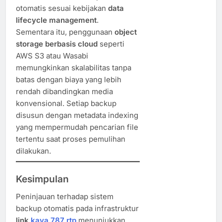
otomatis sesuai kebijakan
data
lifecycle management
.
Sementara itu, penggunaan
object
storage berbasis cloud
seperti
AWS S3 atau Wasabi
memungkinkan skalabilitas tanpa
batas dengan biaya yang lebih
rendah dibandingkan media
konvensional. Setiap backup
disusun dengan metadata indexing
yang mempermudah pencarian file
tertentu saat proses pemulihan
dilakukan.
Kesimpulan
Peninjauan terhadap sistem
backup otomatis pada infrastruktur
link
kaya 787 rtp
menunjukkan