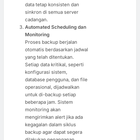
data tetap konsisten dan
sinkron di semua server
cadangan.
Automated Scheduling dan
Monitoring
Proses backup berjalan
otomatis berdasarkan jadwal
yang telah ditentukan.
Setiap data kritikal, seperti
konfigurasi sistem,
database pengguna, dan file
operasional, dijadwalkan
untuk di-backup setiap
beberapa jam. Sistem
monitoring akan
mengirimkan alert jika ada
kegagalan dalam siklus
backup agar dapat segera
dilakukan penanganan