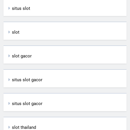
situs slot
slot
slot gacor
situs slot gacor
situs slot gacor
slot thailand