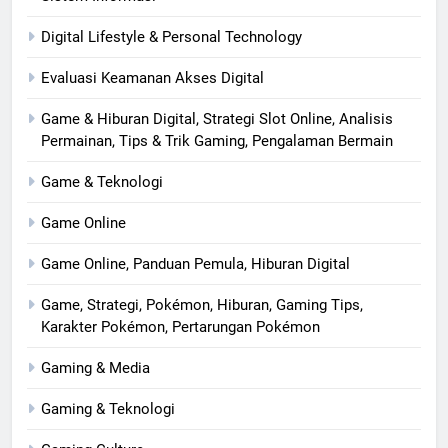
Digital Lifestyle & Personal Technology
Evaluasi Keamanan Akses Digital
Game & Hiburan Digital, Strategi Slot Online, Analisis
Permainan, Tips & Trik Gaming, Pengalaman Bermain
Game & Teknologi
Game Online
Game Online, Panduan Pemula, Hiburan Digital
Game, Strategi, Pokémon, Hiburan, Gaming Tips,
Karakter Pokémon, Pertarungan Pokémon
Gaming & Media
Gaming & Teknologi