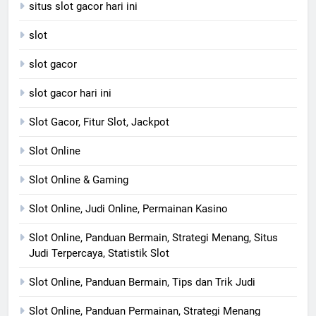
situs slot gacor hari ini
slot
slot gacor
slot gacor hari ini
Slot Gacor, Fitur Slot, Jackpot
Slot Online
Slot Online & Gaming
Slot Online, Judi Online, Permainan Kasino
Slot Online, Panduan Bermain, Strategi Menang, Situs
Judi Terpercaya, Statistik Slot
Slot Online, Panduan Bermain, Tips dan Trik Judi
Slot Online, Panduan Permainan, Strategi Menang