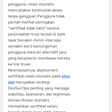
pengguna, rotasi otomatis
menciptakan kontinuitas akses
tanpa gangguan.Pengguna tidak
pernah melihat peringatan
“sertifikat tidak valid” karena
perpindahan trust terjadi di balik
layar.Semakin minim interupsi,
semakin kecil kemungkinan
pengguna mencari alternatif jalur
yang berpotensi membawa mereka
ke link tiruan
Kesimpulannya, deployment
sertifikat rotasi otomatis pada
situs
slot
merupakan strategi
DevSecOps penting yang menjaga
stabilitas, keamanan, dan legitimasi
domain.Rotasi otomatis
memastikan sertifikat selalu