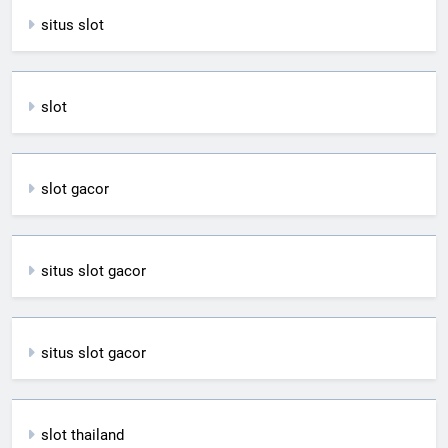
situs slot
slot
slot gacor
situs slot gacor
situs slot gacor
slot thailand