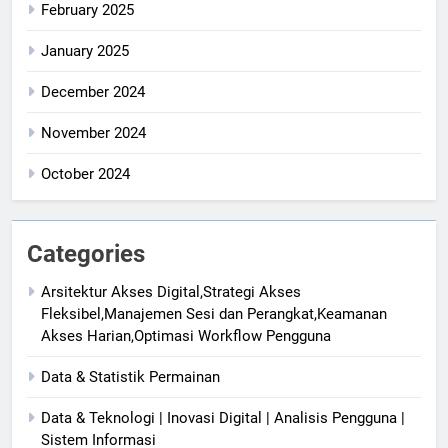
February 2025
January 2025
December 2024
November 2024
October 2024
Categories
Arsitektur Akses Digital,Strategi Akses
Fleksibel,Manajemen Sesi dan Perangkat,Keamanan
Akses Harian,Optimasi Workflow Pengguna
Data & Statistik Permainan
Data & Teknologi | Inovasi Digital | Analisis Pengguna |
Sistem Informasi