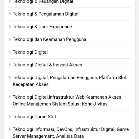
Teknologi & Keuangan Digital
Teknologi & Pengalaman Digital
Teknologi & User Experience
Teknologi dan Keamanan Pengguna
Teknologi Digital
Teknologi Digital & Inovasi Akses
Teknologi Digital, Pengalaman Pengguna, Platform Slot,
Kecepatan Akses
Teknologi Digital,Infrastruktur Web,Keamanan Akses
Online,Manajemen Sistem,Solusi Konektivitas
Teknologi Game Slot
Teknologi Informasi, DevOps, Infrastruktur Digital, Game
Server Management, Analisis Data