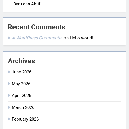
Baru dan Aktif
Recent Comments
A WordPress Commenter
on
Hello world!
Archives
June 2026
May 2026
April 2026
March 2026
February 2026