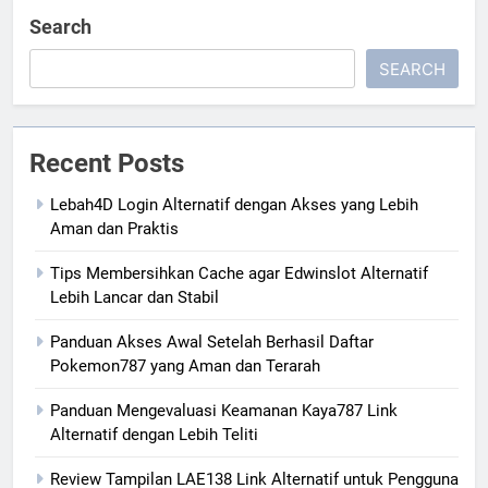
Search
SEARCH
Recent Posts
Lebah4D Login Alternatif dengan Akses yang Lebih
Aman dan Praktis
Tips Membersihkan Cache agar Edwinslot Alternatif
Lebih Lancar dan Stabil
Panduan Akses Awal Setelah Berhasil Daftar
Pokemon787 yang Aman dan Terarah
Panduan Mengevaluasi Keamanan Kaya787 Link
Alternatif dengan Lebih Teliti
Review Tampilan LAE138 Link Alternatif untuk Pengguna