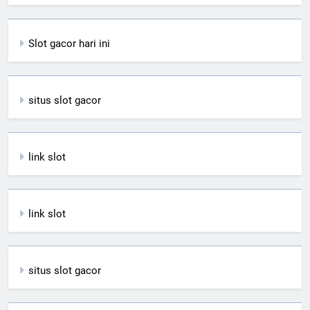
Slot gacor hari ini
situs slot gacor
link slot
link slot
situs slot gacor