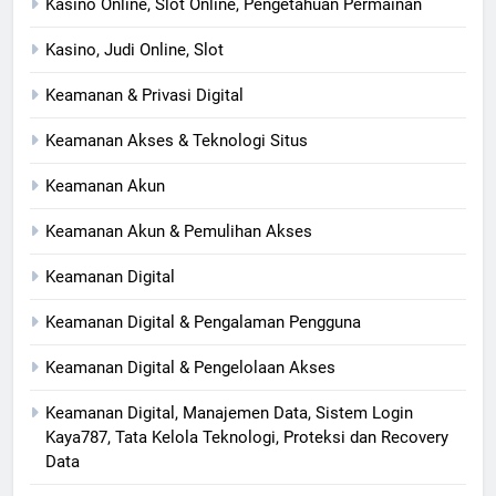
Kasino Online, Slot Online, Pengetahuan Permainan
Kasino, Judi Online, Slot
Keamanan & Privasi Digital
Keamanan Akses & Teknologi Situs
Keamanan Akun
Keamanan Akun & Pemulihan Akses
Keamanan Digital
Keamanan Digital & Pengalaman Pengguna
Keamanan Digital & Pengelolaan Akses
Keamanan Digital, Manajemen Data, Sistem Login
Kaya787, Tata Kelola Teknologi, Proteksi dan Recovery
Data