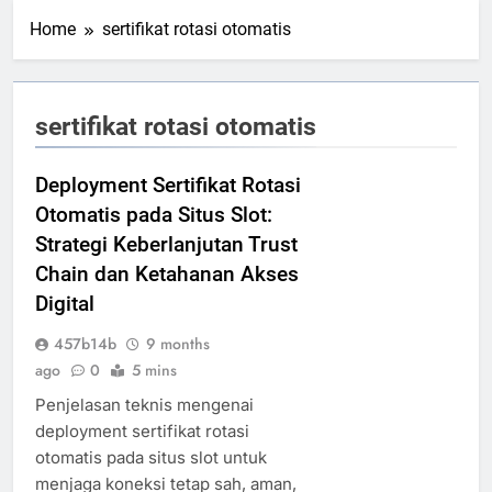
Home
sertifikat rotasi otomatis
sertifikat rotasi otomatis
Deployment Sertifikat Rotasi
Otomatis pada Situs Slot:
Strategi Keberlanjutan Trust
Chain dan Ketahanan Akses
Digital
457b14b
9 months
ago
0
5 mins
Penjelasan teknis mengenai
deployment sertifikat rotasi
otomatis pada situs slot untuk
menjaga koneksi tetap sah, aman,