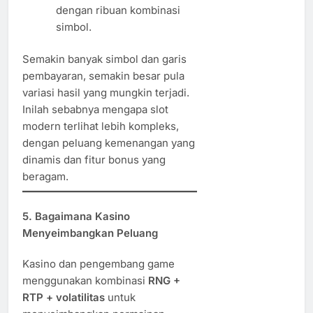
dengan ribuan kombinasi
simbol.
Semakin banyak simbol dan garis
pembayaran, semakin besar pula
variasi hasil yang mungkin terjadi.
Inilah sebabnya mengapa slot
modern terlihat lebih kompleks,
dengan peluang kemenangan yang
dinamis dan fitur bonus yang
beragam.
5. Bagaimana Kasino
Menyeimbangkan Peluang
Kasino dan pengembang game
menggunakan kombinasi
RNG +
RTP + volatilitas
untuk