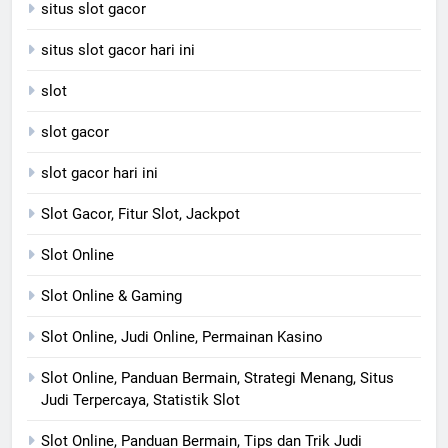
situs slot gacor
situs slot gacor hari ini
slot
slot gacor
slot gacor hari ini
Slot Gacor, Fitur Slot, Jackpot
Slot Online
Slot Online & Gaming
Slot Online, Judi Online, Permainan Kasino
Slot Online, Panduan Bermain, Strategi Menang, Situs
Judi Terpercaya, Statistik Slot
Slot Online, Panduan Bermain, Tips dan Trik Judi