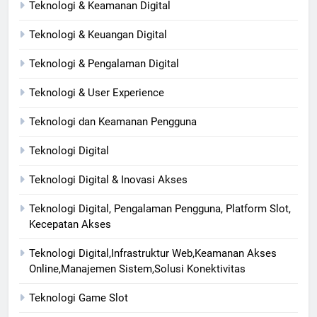
Teknologi & Keamanan Digital
Teknologi & Keuangan Digital
Teknologi & Pengalaman Digital
Teknologi & User Experience
Teknologi dan Keamanan Pengguna
Teknologi Digital
Teknologi Digital & Inovasi Akses
Teknologi Digital, Pengalaman Pengguna, Platform Slot,
Kecepatan Akses
Teknologi Digital,Infrastruktur Web,Keamanan Akses
Online,Manajemen Sistem,Solusi Konektivitas
Teknologi Game Slot