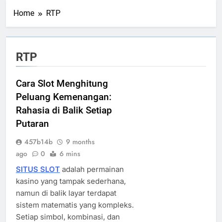
Home
RTP
RTP
Cara Slot Menghitung
Peluang Kemenangan:
Rahasia di Balik Setiap
Putaran
457b14b
9 months
ago
0
6 mins
SITUS SLOT
adalah permainan
kasino yang tampak sederhana,
namun di balik layar terdapat
sistem matematis yang kompleks.
Setiap simbol, kombinasi, dan