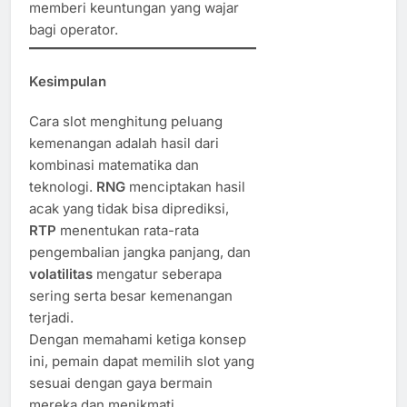
memberi keuntungan yang wajar
bagi operator.
Kesimpulan
Cara slot menghitung peluang
kemenangan adalah hasil dari
kombinasi matematika dan
teknologi.
RNG
menciptakan hasil
acak yang tidak bisa diprediksi,
RTP
menentukan rata-rata
pengembalian jangka panjang, dan
volatilitas
mengatur seberapa
sering serta besar kemenangan
terjadi.
Dengan memahami ketiga konsep
ini, pemain dapat memilih slot yang
sesuai dengan gaya bermain
mereka dan menikmati