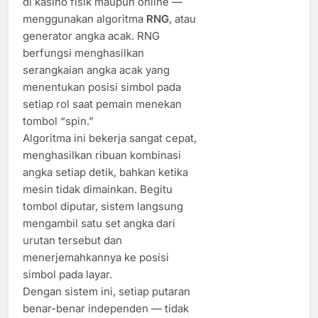
di kasino fisik maupun online —
menggunakan algoritma
RNG
, atau
generator angka acak. RNG
berfungsi menghasilkan
serangkaian angka acak yang
menentukan posisi simbol pada
setiap rol saat pemain menekan
tombol “spin.”
Algoritma ini bekerja sangat cepat,
menghasilkan ribuan kombinasi
angka setiap detik, bahkan ketika
mesin tidak dimainkan. Begitu
tombol diputar, sistem langsung
mengambil satu set angka dari
urutan tersebut dan
menerjemahkannya ke posisi
simbol pada layar.
Dengan sistem ini, setiap putaran
benar-benar independen — tidak