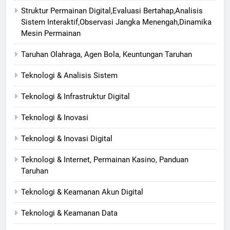
Struktur Permainan Digital,Evaluasi Bertahap,Analisis
Sistem Interaktif,Observasi Jangka Menengah,Dinamika
Mesin Permainan
Taruhan Olahraga, Agen Bola, Keuntungan Taruhan
Teknologi & Analisis Sistem
Teknologi & Infrastruktur Digital
Teknologi & Inovasi
Teknologi & Inovasi Digital
Teknologi & Internet, Permainan Kasino, Panduan
Taruhan
Teknologi & Keamanan Akun Digital
Teknologi & Keamanan Data