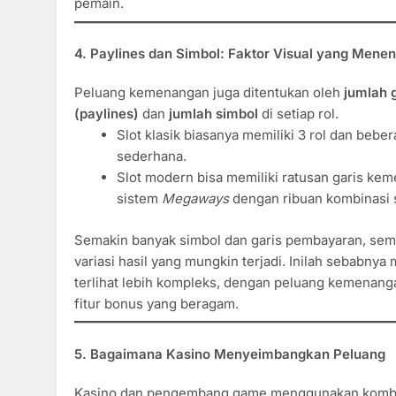
pemain.
4. Paylines dan Simbol: Faktor Visual yang Menen
Peluang kemenangan juga ditentukan oleh
jumlah 
(paylines)
dan
jumlah simbol
di setiap rol.
Slot klasik biasanya memiliki 3 rol dan beb
sederhana.
Slot modern bisa memiliki ratusan garis ke
sistem
Megaways
dengan ribuan kombinasi 
Semakin banyak simbol dan garis pembayaran, sem
variasi hasil yang mungkin terjadi. Inilah sebabny
terlihat lebih kompleks, dengan peluang kemenang
fitur bonus yang beragam.
5. Bagaimana Kasino Menyeimbangkan Peluang
Kasino dan pengembang game menggunakan komb