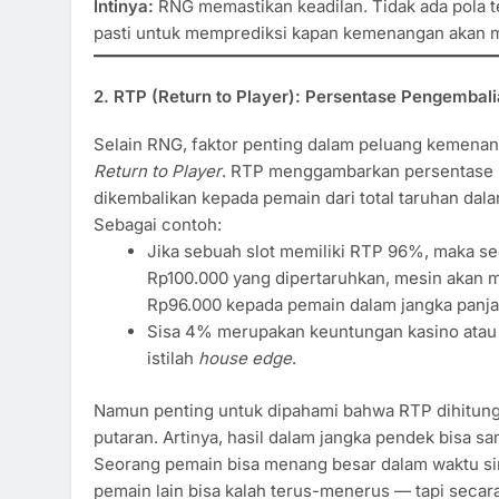
Intinya:
RNG memastikan keadilan. Tidak ada pola t
pasti untuk memprediksi kapan kemenangan akan 
2. RTP (Return to Player): Persentase Pengembal
Selain RNG, faktor penting dalam peluang kemena
Return to Player
. RTP menggambarkan persentase r
dikembalikan kepada pemain dari total taruhan dal
Sebagai contoh:
Jika sebuah slot memiliki RTP 96%, maka seca
Rp100.000 yang dipertaruhkan, mesin akan 
Rp96.000 kepada pemain dalam jangka panja
Sisa 4% merupakan keuntungan kasino atau
istilah
house edge
.
Namun penting untuk dipahami bahwa RTP dihitung
putaran. Artinya, hasil dalam jangka pendek bisa san
Seorang pemain bisa menang besar dalam waktu si
pemain lain bisa kalah terus-menerus — tapi secara