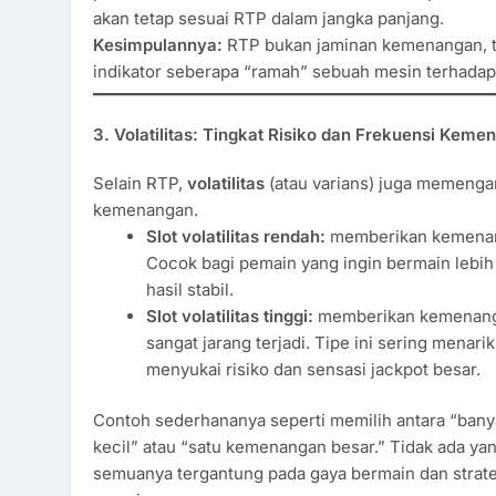
akan tetap sesuai RTP dalam jangka panjang.
Kesimpulannya:
RTP bukan jaminan kemenangan, t
indikator seberapa “ramah” sebuah mesin terhadap
3. Volatilitas: Tingkat Risiko dan Frekuensi Kem
Selain RTP,
volatilitas
(atau varians) juga memenga
kemenangan.
Slot volatilitas rendah:
memberikan kemenanga
Cocok bagi pemain yang ingin bermain lebih
hasil stabil.
Slot volatilitas tinggi:
memberikan kemenang
sangat jarang terjadi. Tipe ini sering menari
menyukai risiko dan sensasi jackpot besar.
Contoh sederhananya seperti memilih antara “ba
kecil” atau “satu kemenangan besar.” Tidak ada yan
semuanya tergantung pada gaya bermain dan strate