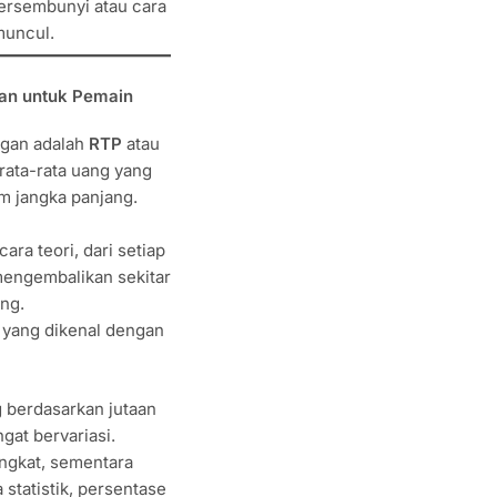
ersembunyi atau cara
muncul.
ian untuk Pemain
ngan adalah
RTP
atau
ata-rata uang yang
am jangka panjang.
ra teori, dari setiap
mengembalikan sekitar
ng.
 yang dikenal dengan
 berdasarkan jutaan
gat bervariasi.
ngkat, sementara
 statistik, persentase