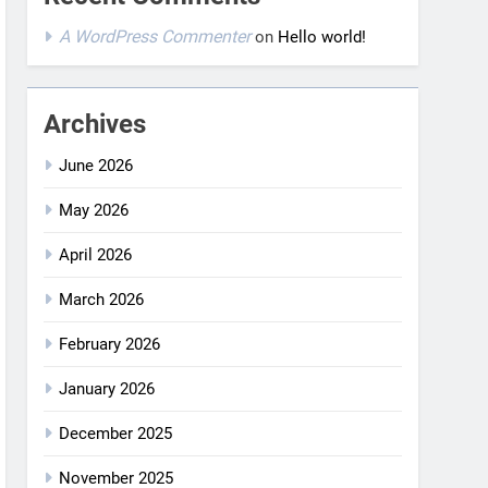
A WordPress Commenter
on
Hello world!
Archives
June 2026
May 2026
April 2026
March 2026
February 2026
January 2026
December 2025
November 2025