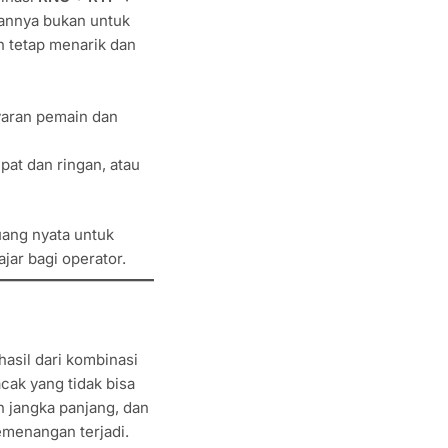
annya bukan untuk
 tetap menarik dan
aran pemain dan
at dan ringan, atau
uang nyata untuk
ar bagi operator.
asil dari kombinasi
cak yang tidak bisa
 jangka panjang, dan
emenangan terjadi.