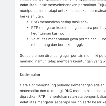
volatilitas
untuk menyeimbangkan permainan. Tuju
menipu pemain, tetapi untuk memastikan permainan
berkelanjutan.
RNG memastikan setiap hasil acak.
RTP mengatur keseimbangan antara pembay
keuntungan kasino.
Volatilitas menentukan gaya permainan — cep
menantang dan berisiko tinggi.
Setiap elemen dirancang agar pemain memiliki pel
menang, namun tetap memberi keuntungan yang waj
Kesimpulan
Cara slot menghitung peluang kemenangan adalah h
matematika dan teknologi.
RNG
menciptakan hasil a
diprediksi,
RTP
menentukan rata-rata pengembalian
volatilitas
mengatur seberapa sering serta besar k