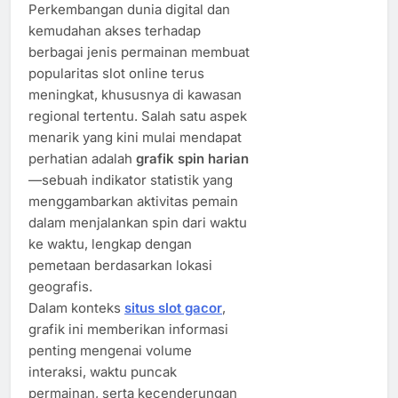
Perkembangan dunia digital dan
kemudahan akses terhadap
berbagai jenis permainan membuat
popularitas slot online terus
meningkat, khususnya di kawasan
regional tertentu. Salah satu aspek
menarik yang kini mulai mendapat
perhatian adalah
grafik spin harian
—sebuah indikator statistik yang
menggambarkan aktivitas pemain
dalam menjalankan spin dari waktu
ke waktu, lengkap dengan
pemetaan berdasarkan lokasi
geografis.
Dalam konteks
situs slot gacor
,
grafik ini memberikan informasi
penting mengenai volume
interaksi, waktu puncak
permainan, serta kecenderungan