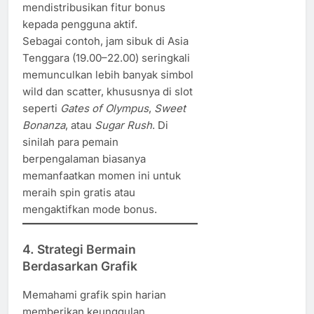
mendistribusikan fitur bonus
kepada pengguna aktif.
Sebagai contoh, jam sibuk di Asia
Tenggara (19.00–22.00) seringkali
memunculkan lebih banyak simbol
wild dan scatter, khususnya di slot
seperti
Gates of Olympus
,
Sweet
Bonanza
, atau
Sugar Rush
. Di
sinilah para pemain
berpengalaman biasanya
memanfaatkan momen ini untuk
meraih spin gratis atau
mengaktifkan mode bonus.
4. Strategi Bermain
Berdasarkan Grafik
Memahami grafik spin harian
memberikan keunggulan