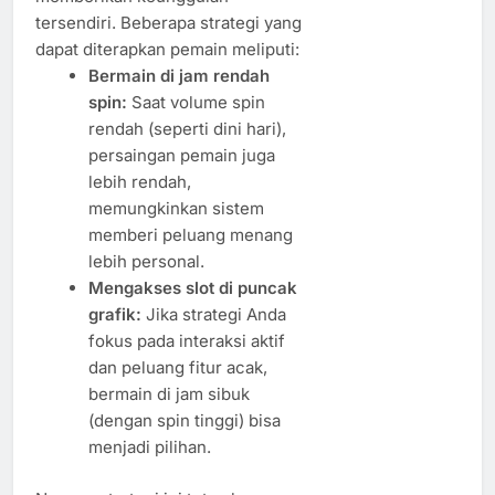
tersendiri. Beberapa strategi yang
dapat diterapkan pemain meliputi:
Bermain di jam rendah
spin:
Saat volume spin
rendah (seperti dini hari),
persaingan pemain juga
lebih rendah,
memungkinkan sistem
memberi peluang menang
lebih personal.
Mengakses slot di puncak
grafik:
Jika strategi Anda
fokus pada interaksi aktif
dan peluang fitur acak,
bermain di jam sibuk
(dengan spin tinggi) bisa
menjadi pilihan.