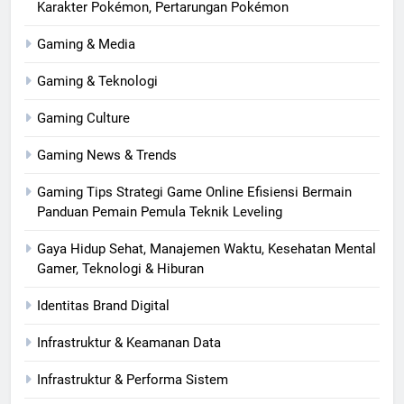
Karakter Pokémon, Pertarungan Pokémon
Gaming & Media
Gaming & Teknologi
Gaming Culture
Gaming News & Trends
Gaming Tips Strategi Game Online Efisiensi Bermain
Panduan Pemain Pemula Teknik Leveling
Gaya Hidup Sehat, Manajemen Waktu, Kesehatan Mental
Gamer, Teknologi & Hiburan
Identitas Brand Digital
Infrastruktur & Keamanan Data
Infrastruktur & Performa Sistem