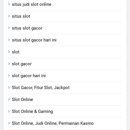
situs judi slot online
situs slot
situs slot gacor
situs slot gacor hari ini
slot
slot gacor
slot gacor hari ini
Slot Gacor, Fitur Slot, Jackpot
Slot Online
Slot Online & Gaming
Slot Online, Judi Online, Permainan Kasino