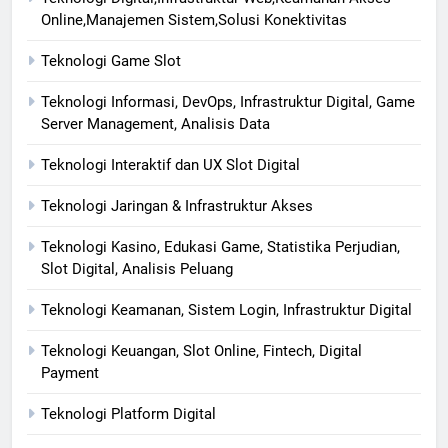
Online,Manajemen Sistem,Solusi Konektivitas
Teknologi Game Slot
Teknologi Informasi, DevOps, Infrastruktur Digital, Game
Server Management, Analisis Data
Teknologi Interaktif dan UX Slot Digital
Teknologi Jaringan & Infrastruktur Akses
Teknologi Kasino, Edukasi Game, Statistika Perjudian,
Slot Digital, Analisis Peluang
Teknologi Keamanan, Sistem Login, Infrastruktur Digital
Teknologi Keuangan, Slot Online, Fintech, Digital
Payment
Teknologi Platform Digital