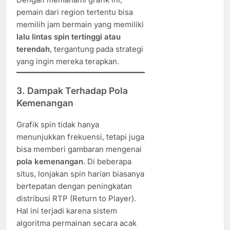
pemain dari region tertentu bisa
memilih jam bermain yang memiliki
lalu lintas spin tertinggi atau
terendah
, tergantung pada strategi
yang ingin mereka terapkan.
3. Dampak Terhadap Pola
Kemenangan
Grafik spin tidak hanya
menunjukkan frekuensi, tetapi juga
bisa memberi gambaran mengenai
pola kemenangan
. Di beberapa
situs, lonjakan spin harian biasanya
bertepatan dengan peningkatan
distribusi RTP (Return to Player).
Hal ini terjadi karena sistem
algoritma permainan secara acak