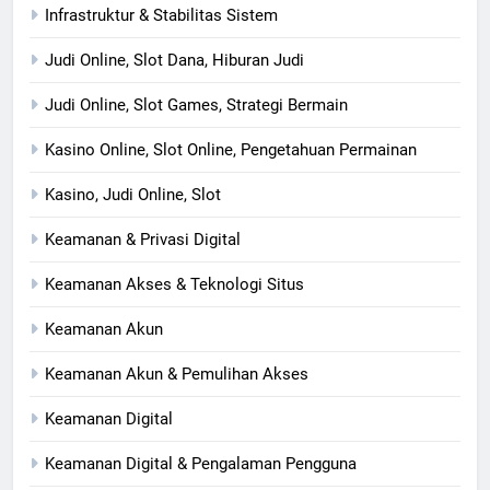
Infrastruktur & Stabilitas Sistem
Judi Online, Slot Dana, Hiburan Judi
Judi Online, Slot Games, Strategi Bermain
Kasino Online, Slot Online, Pengetahuan Permainan
Kasino, Judi Online, Slot
Keamanan & Privasi Digital
Keamanan Akses & Teknologi Situs
Keamanan Akun
Keamanan Akun & Pemulihan Akses
Keamanan Digital
Keamanan Digital & Pengalaman Pengguna