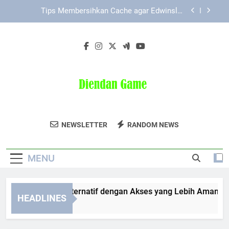
Skip
Panduan Akses Awal Setelah Berhasil Daftar
to
Pokemon787 yang Aman dan Terarah
content
Panduan Mengevaluasi Keamanan Kaya787 Link
Alternatif dengan Lebih Teliti
Lebah4D Login Alternatif dengan Akses yang
Lebih Aman dan Praktis
Tips Membersihkan Cache agar Edwinslot
Alternatif Lebih Lancar dan Stabil
Panduan Akses Awal Setelah Berhasil Daftar
Pokemon787 yang Aman dan Terarah
Diendan Game
Ikuti Komunitas Game Dan Dapatkan Tips
Panduan Mengevaluasi Keamanan Kaya787 Link
NEWSLETTER
RANDOM NEWS
Alternatif dengan Lebih Teliti
Bermain Di Diendan Game.
MENU
bah4D Login Alternatif dengan Akses yang Lebih Aman dan Pr
HEADLINES
Months Ago