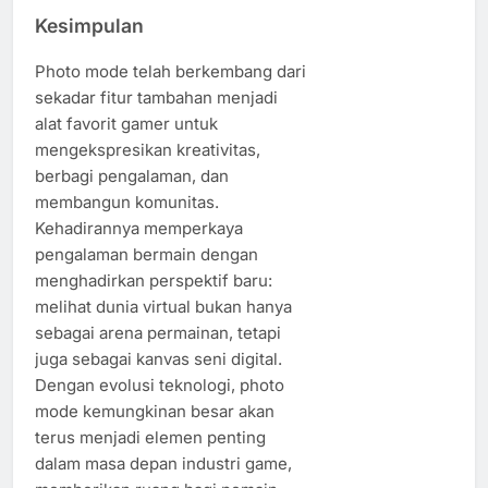
Kesimpulan
Photo mode telah berkembang dari
sekadar fitur tambahan menjadi
alat favorit gamer untuk
mengekspresikan kreativitas,
berbagi pengalaman, dan
membangun komunitas.
Kehadirannya memperkaya
pengalaman bermain dengan
menghadirkan perspektif baru:
melihat dunia virtual bukan hanya
sebagai arena permainan, tetapi
juga sebagai kanvas seni digital.
Dengan evolusi teknologi, photo
mode kemungkinan besar akan
terus menjadi elemen penting
dalam masa depan industri game,