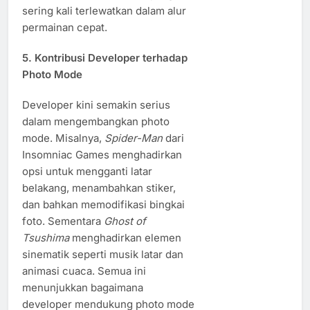
sering kali terlewatkan dalam alur
permainan cepat.
5. Kontribusi Developer terhadap
Photo Mode
Developer kini semakin serius
dalam mengembangkan photo
mode. Misalnya,
Spider-Man
dari
Insomniac Games menghadirkan
opsi untuk mengganti latar
belakang, menambahkan stiker,
dan bahkan memodifikasi bingkai
foto. Sementara
Ghost of
Tsushima
menghadirkan elemen
sinematik seperti musik latar dan
animasi cuaca. Semua ini
menunjukkan bagaimana
developer mendukung photo mode