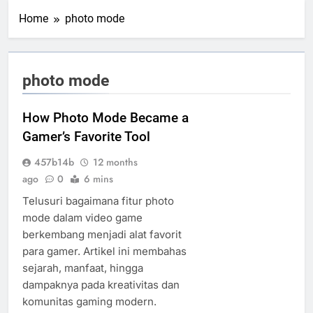
Home
photo mode
photo mode
How Photo Mode Became a
Gamer’s Favorite Tool
457b14b
12 months
ago
0
6 mins
Telusuri bagaimana fitur photo
mode dalam video game
berkembang menjadi alat favorit
para gamer. Artikel ini membahas
sejarah, manfaat, hingga
dampaknya pada kreativitas dan
komunitas gaming modern.