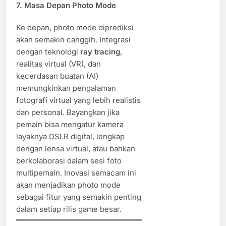
7. Masa Depan Photo Mode
Ke depan, photo mode diprediksi
akan semakin canggih. Integrasi
dengan teknologi
ray tracing
,
realitas virtual (VR), dan
kecerdasan buatan (AI)
memungkinkan pengalaman
fotografi virtual yang lebih realistis
dan personal. Bayangkan jika
pemain bisa mengatur kamera
layaknya DSLR digital, lengkap
dengan lensa virtual, atau bahkan
berkolaborasi dalam sesi foto
multipemain. Inovasi semacam ini
akan menjadikan photo mode
sebagai fitur yang semakin penting
dalam setiap rilis game besar.