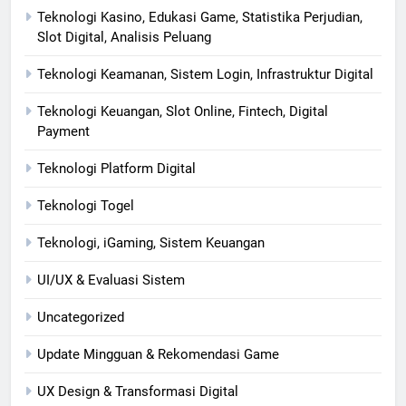
Teknologi Kasino, Edukasi Game, Statistika Perjudian,
Slot Digital, Analisis Peluang
Teknologi Keamanan, Sistem Login, Infrastruktur Digital
Teknologi Keuangan, Slot Online, Fintech, Digital
Payment
Teknologi Platform Digital
Teknologi Togel
Teknologi, iGaming, Sistem Keuangan
UI/UX & Evaluasi Sistem
Uncategorized
Update Mingguan & Rekomendasi Game
UX Design & Transformasi Digital