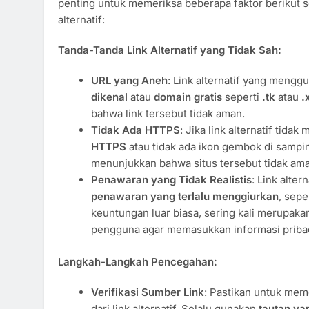
penting untuk memeriksa beberapa faktor berikut 
alternatif:
Tanda-Tanda Link Alternatif yang Tidak Sah:
URL yang Aneh
: Link alternatif yang meng
dikenal
atau
domain gratis
seperti
.tk
atau
.
bahwa link tersebut tidak aman.
Tidak Ada HTTPS
: Jika link alternatif tid
HTTPS
atau tidak ada ikon gembok di sampin
menunjukkan bahwa situs tersebut tidak ama
Penawaran yang Tidak Realistis
: Link alte
penawaran yang terlalu menggiurkan
, sepe
keuntungan luar biasa, sering kali merupakan
pengguna agar memasukkan informasi priba
Langkah-Langkah Pencegahan:
Verifikasi Sumber Link
: Pastikan untuk mem
dari link alternatif. Selalu gunakan
tautan ya