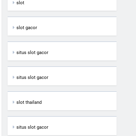
slot
slot gacor
situs slot gacor
situs slot gacor
slot thailand
situs slot gacor