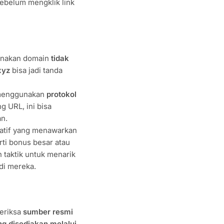
sebelum mengklik link
gunakan domain
tidak
xyz
bisa jadi tanda
ak menggunakan
protokol
g URL, ini bisa
n.
rnatif yang menawarkan
rti bonus besar atau
 taktik untuk menarik
di mereka.
eriksa
sumber resmi
ng disediakan melalui