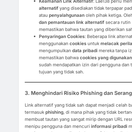
Keamanan Link Alternatif
: Lae138 perlu me
alternatif
yang disediakan tidak terpapar pa
atau
penyalahgunaan
oleh pihak ketiga. Ole
dan pemantauan link alternatif
secara rutin
memastikan bahwa tautan yang diberikan sa
Penyaringan Cookies
: Beberapa link alterna
menggunakan
cookies
untuk
melacak peril
mengumpulkan
data pribadi
mereka tanpa iz
memastikan bahwa
cookies yang digunakan
sudah mendapatkan izin dari pengguna dan t
tujuan yang tidak sah.
3.
Menghindari Risiko Phishing dan Serang
Link alternatif yang tidak sah dapat menjadi celah 
termasuk
phishing
, di mana pihak yang tidak berta
membuat tautan yang sangat mirip dengan URL res
menipu pengguna dan mencuri
informasi pribadi
me