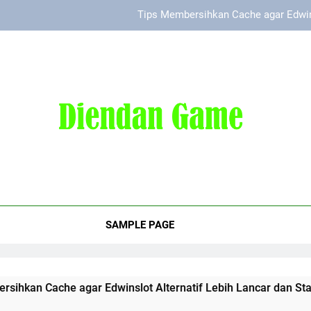
Tips Membersihkan Cache agar Edwinsl
Panduan Akses Awal Setelah Berhasil Daft
Panduan Mengevaluasi Keamanan Kaya78
Lebah4D Login Alternatif den
Tips Membersihkan Cache agar Edwinsl
Panduan Akses Awal Setelah Berhasil Daft
ndan Game
unitas Game Dan Dapatkan Tips Bermain Di Diendan Game.
Panduan Mengevaluasi Keamanan Kaya78
SAMPLE PAGE
e agar Edwinslot Alternatif Lebih Lancar dan Stabil
Pa
3 M