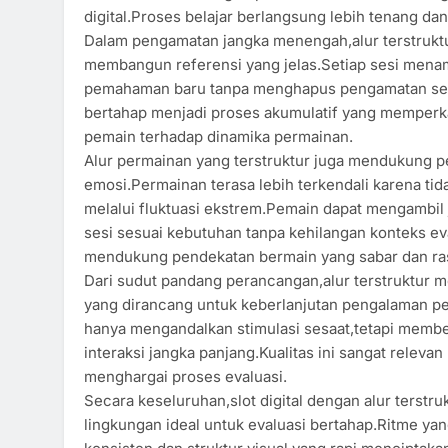
digital.Proses belajar berlangsung lebih tenang dan
Dalam pengamatan jangka menengah,alur terstruk
membangun referensi yang jelas.Setiap sesi mena
pemahaman baru tanpa menghapus pengamatan se
bertahap menjadi proses akumulatif yang memperk
pemain terhadap dinamika permainan.
Alur permainan yang terstruktur juga mendukung p
emosi.Permainan terasa lebih terkendali karena ti
melalui fluktuasi ekstrem.Pemain dapat mengambil
sesi sesuai kebutuhan tanpa kehilangan konteks eva
mendukung pendekatan bermain yang sabar dan ras
Dari sudut pandang perancangan,alur terstruktur 
yang dirancang untuk keberlanjutan pengalaman p
hanya mengandalkan stimulasi sesaat,tetapi membe
interaksi jangka panjang.Kualitas ini sangat releva
menghargai proses evaluasi.
Secara keseluruhan,slot digital dengan alur terst
lingkungan ideal untuk evaluasi bertahap.Ritme yang