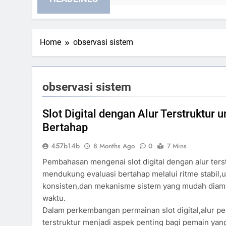
Home
observasi sistem
observasi sistem
Slot Digital dengan Alur Terstruktur u
Bertahap
457b14b
8 Months Ago
0
7 Mins
Pembahasan mengenai slot digital dengan alur ters
mendukung evaluasi bertahap melalui ritme stabil,
konsisten,dan mekanisme sistem yang mudah diama
waktu.
Dalam perkembangan permainan slot digital,alur p
terstruktur menjadi aspek penting bagi pemain y