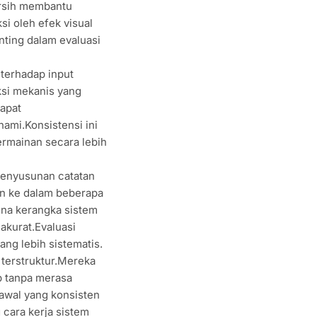
ersih membantu
si oleh efek visual
nting dalam evaluasi
 terhadap input
ksi mekanis yang
dapat
ami.Konsistensi ini
rmainan secara lebih
 penyusunan catatan
n ke dalam beberapa
ena kerangka sistem
akurat.Evaluasi
ng lebih sistematis.
 terstruktur.Mereka
 tanpa merasa
wal yang konsisten
cara kerja sistem