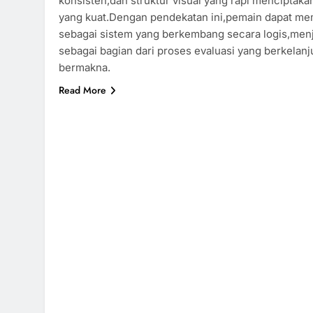
konsisten,dan struktur visual yang rapi menciptak
yang kuat.Dengan pendekatan ini,pemain dapat m
sebagai sistem yang berkembang secara logis,menj
sebagai bagian dari proses evaluasi yang berkelan
bermakna.
Read More