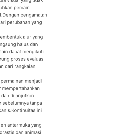
a visual yang tidak
dahkan pemain
wal.Dengan pengamatan
dari perubahan yang
membentuk alur yang
angsung halus dan
main dapat mengikuti
ukung proses evaluasi
an dari rangkaian
i permainan menjadi
tur mempertahankan
dan dilanjutkan
ik sebelumnya tanpa
nis.Kontinuitas ini
 oleh antarmuka yang
drastis dan animasi