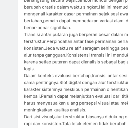
berlangsung secara wajar.Simbol muncul dengan pol
berubah drastis dalam waktu singkat.Hal ini memu
mengenali karakter dasar permainan sejak sesi a
bertahap,pemain dapat membedakan variasi alami 
benar-benar signifikan.
Transisi antar putaran juga berperan besar dalam 
terstruktur.Perpindahan antar fase permainan berl
konsisten.Jeda waktu relatif seragam sehingga pe
alur tanpa gangguan.Konsistensi transisi ini mend
karena setiap putaran dapat dianalisis sebagai bagi
logis.
Dalam konteks evaluasi bertahap,transisi antar ses
sama pentingnya.Slot digital dengan alur terstruk
karakter sistemnya meskipun permainan dihentikan 
kembali.Pemain dapat melanjutkan evaluasi dari tit
harus menyesuaikan ulang persepsi visual atau meka
meningkatkan kualitas analisis.
Dari sisi visual,alur terstruktur biasanya didukung
rapi dan konsisten.Tata letak elemen tidak berubah 