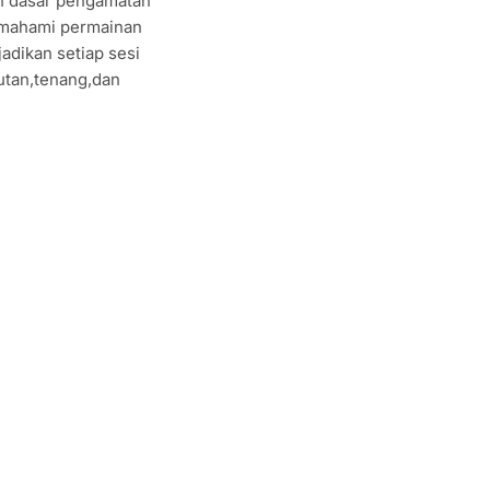
an dasar pengamatan
emahami permainan
adikan setiap sesi
jutan,tenang,dan