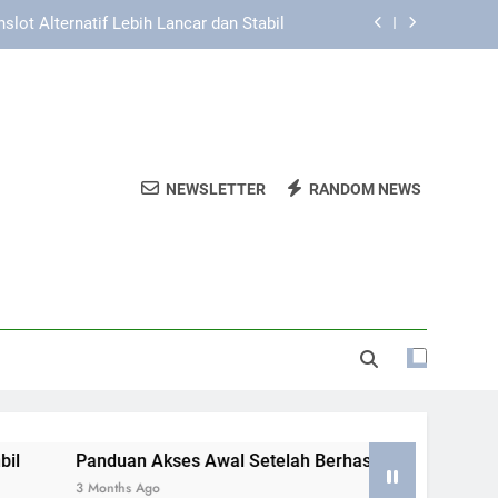
ot Alternatif Lebih Lancar dan Stabil
ar Pokemon787 yang Aman dan Terarah
7 Link Alternatif dengan Lebih Teliti
gan Akses yang Lebih Aman dan Praktis
NEWSLETTER
RANDOM NEWS
ot Alternatif Lebih Lancar dan Stabil
ar Pokemon787 yang Aman dan Terarah
7 Link Alternatif dengan Lebih Teliti
nduan Akses Awal Setelah Berhasil Daftar Pokemon787 yang
onths Ago