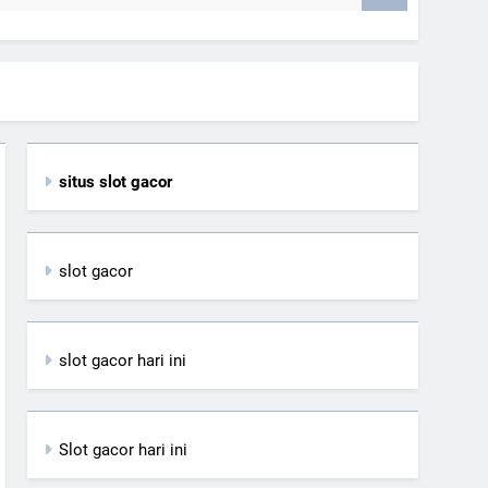
situs slot gacor
slot gacor
slot gacor hari ini
Slot gacor hari ini