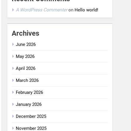
A WordPress Commenter
on
Hello world!
Archives
June 2026
May 2026
April 2026
March 2026
February 2026
January 2026
December 2025
November 2025