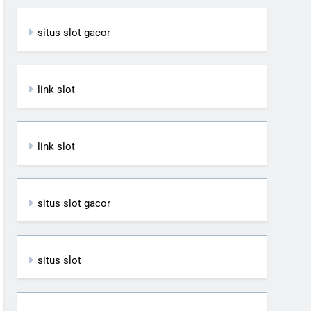
situs slot gacor
link slot
link slot
situs slot gacor
situs slot