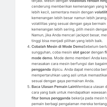
terjadi. Mesin dengan
volatilitas rendah hi
cenderung memberikan kemenangan yang leb
lebih kecil, sementara mesin dengan
volatili
kemenangan lebih besar namun lebih jarang.
volatilitas yang sesuai dengan gaya bermain 
kemenangan lebih sering, pilih mesin dengan 
Namun, jika Anda mencari jackpot besar, mes
tinggi bisa menjadi pilihan yang lebih baik.
Cobalah Mesin di Mode Demo
Sebelum bert
sungguhan, coba mesin
slot gacor
dengan
f
mode demo
. Mode demo memberi Anda kes
merasakan cara mesin berfungsi dan bagai
pengganda
dipicu. Anda dapat mencoba ber
mempertaruhkan uang asli untuk memastikan
sesuai dengan gaya permainan Anda.
Baca Ulasan Pemain Lain
Membaca ulasan da
cara yang baik untuk mendapatkan wawasan
fitur bonus pengganda
bekerja pada mesin t
pemain berbagi pengalaman mereka tentang