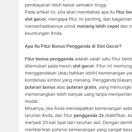
pembayaran lebih besar semakin tinggi.
Pada artikel ini, kita akan membahas apa itu
fitur 
slot gacor
, mengapa fitur ini penting, dan bagaima
memanfaatkannya untuk
menang lebih cepat
dan m
keuntungan Anda.
Apa Itu Fitur Bonus Pengganda di Slot Gacor?
Fitur bonus pengganda
adalah salah satu fitur tam
ditemukan pada mesin
slot gacor
. Fitur ini memun
menggandakan (atau bahkan lebih) kemenangan yan
kombinasi simbol yang menang. Pengganda biasany
putaran bonus
atau
putaran gratis
, yang memungki
memenangkan lebih banyak uang tanpa mempertaru
modal.
Misalnya, jika Anda mendapatkan kemenangan sebesar
taruhan Anda, dan fitur
pengganda 2x
diaktifkan, 
menjadi 20 kali lipat dari taruhan asli. Dengan demi
memberikan potensi kemenangan yang sangat bes