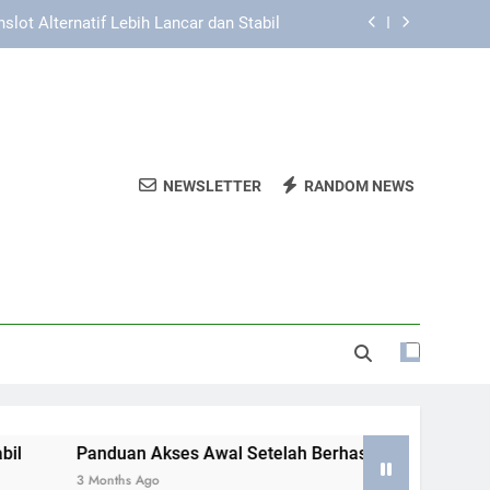
ot Alternatif Lebih Lancar dan Stabil
ar Pokemon787 yang Aman dan Terarah
7 Link Alternatif dengan Lebih Teliti
gan Akses yang Lebih Aman dan Praktis
NEWSLETTER
RANDOM NEWS
ot Alternatif Lebih Lancar dan Stabil
ar Pokemon787 yang Aman dan Terarah
7 Link Alternatif dengan Lebih Teliti
nduan Akses Awal Setelah Berhasil Daftar Pokemon787 yang
onths Ago