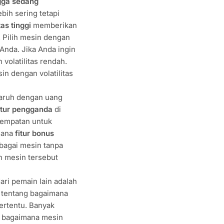
ngga sedang
ih sering tetapi
tas tinggi
memberikan
 Pilih mesin dengan
Anda. Jika Anda ingin
volatilitas rendah.
in dengan volatilitas
aruh dengan uang
itur pengganda
di
empatan untuk
mana
fitur bonus
bagai mesin tanpa
 mesin tersebut
ri pemain lain adalah
 tentang bagaimana
ertentu. Banyak
 bagaimana mesin