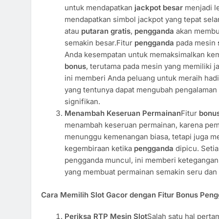
untuk mendapatkan
jackpot besar
menjadi le
mendapatkan simbol jackpot yang tepat sel
atau
putaran gratis
,
pengganda
akan membu
semakin besar.Fitur
pengganda
pada mesin
Anda kesempatan untuk memaksimalkan ke
bonus
, terutama pada mesin yang memiliki ja
ini memberi Anda peluang untuk meraih hadi
yang tentunya dapat mengubah pengalaman 
signifikan.
Menambah Keseruan Permainan
Fitur
bonu
menambah keseruan permainan, karena pema
menunggu kemenangan biasa, tetapi juga m
kegembiraan ketika
pengganda
dipicu. Setia
pengganda muncul, ini memberi ketegangan d
yang membuat permainan semakin seru dan
Cara Memilih Slot Gacor dengan Fitur Bonus Pen
Periksa RTP Mesin Slot
Salah satu hal perta