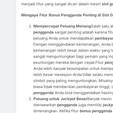
menjadi fitur yang sangat dicari dalam mesin
slot g
Mengapa Fitur Bonus Pengganda Penting di Slot 
Mempercepat Peluang Menang
Salah satu 
pengganda
sangat penting adalah karena fi
peluang Anda untuk mendapatkan
pembayara
Dengan menggandakan kemenangan, Anda b
kemenangan lebih besar dalam waktu yang leb
sangat menguntungkan bagi pemain yang in
keuntungan mereka dengan cepat.Fitur
pen
Anda lebih banyak kesempatan untuk memp
lebih besar meskipun Anda tidak selalu men
simbol yang paling menguntungkan. Misalny
biasa tidak memberikan pembayaran tinggi, d
pengganda
Anda bisa menggandakan hasilny
Peluang untuk Jackpot Besar
Banyak mesin
menawarkan
pengganda
juga memiliki
jackp
dimenangkan. Ketika fitur
bonus pengganda