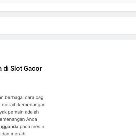
di Slot Gacor
 berbagai cara bagi
 meraih kemenangan
nyak pemain adalah
 kemenangan Anda
engganda
pada mesin
t dan meraih