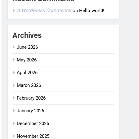
A WordPress Commenter
on
Hello world!
Archives
June 2026
May 2026
April 2026
March 2026
February 2026
January 2026
December 2025
November 2025