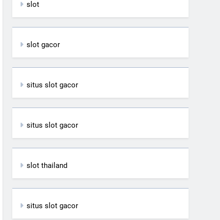
slot
slot gacor
situs slot gacor
situs slot gacor
slot thailand
situs slot gacor