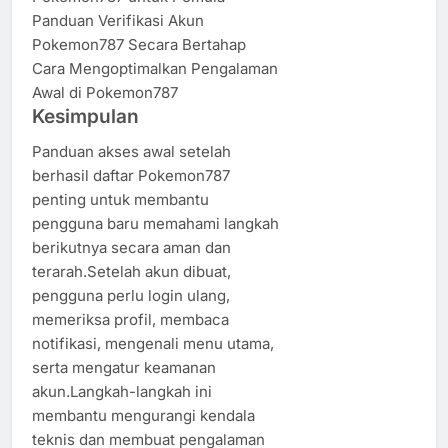
Panduan Verifikasi Akun
Pokemon787 Secara Bertahap
Cara Mengoptimalkan Pengalaman
Awal di Pokemon787
Kesimpulan
Panduan akses awal setelah
berhasil daftar Pokemon787
penting untuk membantu
pengguna baru memahami langkah
berikutnya secara aman dan
terarah.Setelah akun dibuat,
pengguna perlu login ulang,
memeriksa profil, membaca
notifikasi, mengenali menu utama,
serta mengatur keamanan
akun.Langkah-langkah ini
membantu mengurangi kendala
teknis dan membuat pengalaman