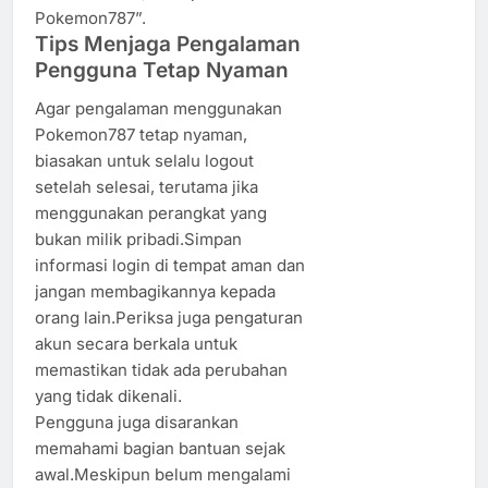
Pokemon787”.
Tips Menjaga Pengalaman
Pengguna Tetap Nyaman
Agar pengalaman menggunakan
Pokemon787 tetap nyaman,
biasakan untuk selalu logout
setelah selesai, terutama jika
menggunakan perangkat yang
bukan milik pribadi.Simpan
informasi login di tempat aman dan
jangan membagikannya kepada
orang lain.Periksa juga pengaturan
akun secara berkala untuk
memastikan tidak ada perubahan
yang tidak dikenali.
Pengguna juga disarankan
memahami bagian bantuan sejak
awal.Meskipun belum mengalami