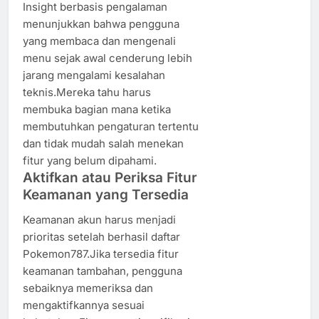
Insight berbasis pengalaman
menunjukkan bahwa pengguna
yang membaca dan mengenali
menu sejak awal cenderung lebih
jarang mengalami kesalahan
teknis.Mereka tahu harus
membuka bagian mana ketika
membutuhkan pengaturan tertentu
dan tidak mudah salah menekan
fitur yang belum dipahami.
Aktifkan atau Periksa Fitur
Keamanan yang Tersedia
Keamanan akun harus menjadi
prioritas setelah berhasil daftar
Pokemon787.Jika tersedia fitur
keamanan tambahan, pengguna
sebaiknya memeriksa dan
mengaktifkannya sesuai