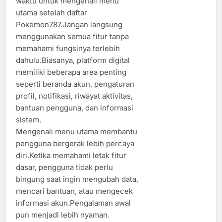
waktu untuk mengenali menu
utama setelah daftar
Pokemon787.Jangan langsung
menggunakan semua fitur tanpa
memahami fungsinya terlebih
dahulu.Biasanya, platform digital
memiliki beberapa area penting
seperti beranda akun, pengaturan
profil, notifikasi, riwayat aktivitas,
bantuan pengguna, dan informasi
sistem.
Mengenali menu utama membantu
pengguna bergerak lebih percaya
diri.Ketika memahami letak fitur
dasar, pengguna tidak perlu
bingung saat ingin mengubah data,
mencari bantuan, atau mengecek
informasi akun.Pengalaman awal
pun menjadi lebih nyaman.