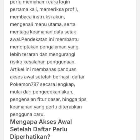
perlu memahami cara login
pertama kali, memeriksa profil,
membaca instruksi akun,
mengenali menu utama, serta
menjaga keamanan data sejak
awal.Pendekatan ini membantu
menciptakan pengalaman yang
lebih terarah dan mengurangi
risiko kesalahan penggunaan.
Artikel ini membahas panduan
akses awal setelah berhasil daftar
Pokemon787 secara lengkap,
mulai dari pengecekan akun,
pengenalan fitur dasar, hingga tips
keamanan yang perlu diterapkan
pengguna baru.
Mengapa Akses Awal
Setelah Daftar Perlu
Diperhatikan?