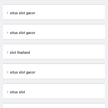
situs slot gacor
situs slot gacor
slot thailand
situs slot gacor
situs slot