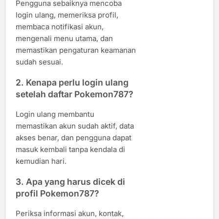
Pengguna sebaiknya mencoba
login ulang, memeriksa profil,
membaca notifikasi akun,
mengenali menu utama, dan
memastikan pengaturan keamanan
sudah sesuai.
2. Kenapa perlu login ulang
setelah daftar Pokemon787?
Login ulang membantu
memastikan akun sudah aktif, data
akses benar, dan pengguna dapat
masuk kembali tanpa kendala di
kemudian hari.
3. Apa yang harus dicek di
profil Pokemon787?
Periksa informasi akun, kontak,