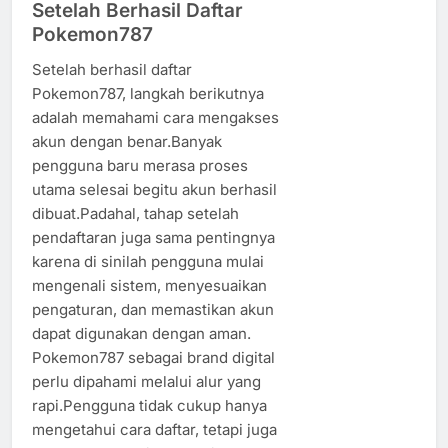
Setelah Berhasil Daftar
Pokemon787
Setelah berhasil daftar
Pokemon787, langkah berikutnya
adalah memahami cara mengakses
akun dengan benar.Banyak
pengguna baru merasa proses
utama selesai begitu akun berhasil
dibuat.Padahal, tahap setelah
pendaftaran juga sama pentingnya
karena di sinilah pengguna mulai
mengenali sistem, menyesuaikan
pengaturan, dan memastikan akun
dapat digunakan dengan aman.
Pokemon787 sebagai brand digital
perlu dipahami melalui alur yang
rapi.Pengguna tidak cukup hanya
mengetahui cara daftar, tetapi juga