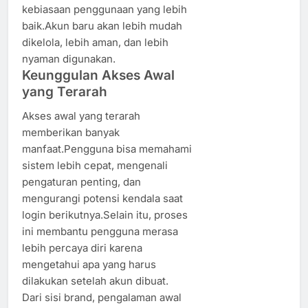
kebiasaan penggunaan yang lebih
baik.Akun baru akan lebih mudah
dikelola, lebih aman, dan lebih
nyaman digunakan.
Keunggulan Akses Awal
yang Terarah
Akses awal yang terarah
memberikan banyak
manfaat.Pengguna bisa memahami
sistem lebih cepat, mengenali
pengaturan penting, dan
mengurangi potensi kendala saat
login berikutnya.Selain itu, proses
ini membantu pengguna merasa
lebih percaya diri karena
mengetahui apa yang harus
dilakukan setelah akun dibuat.
Dari sisi brand, pengalaman awal