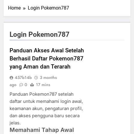
Home
Login Pokemon787
Login Pokemon787
Panduan Akses Awal Setelah
Berhasil Daftar Pokemon787
yang Aman dan Terarah
457b14b
3 months
ago
0
17 mins
Panduan Pokemon787 setelah
daftar untuk memahami login awal,
keamanan akun, pengaturan profil,
dan akses pengguna baru secara
jelas.
Memahami Tahap Awal