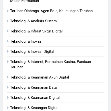
Mesin Permainan
Taruhan Olahraga, Agen Bola, Keuntungan Taruhan
Teknologi & Analisis Sistem
Teknologi & Infrastruktur Digital
Teknologi & Inovasi
Teknologi & Inovasi Digital
Teknologi & Internet, Permainan Kasino, Panduan
Taruhan
Teknologi & Keamanan Akun Digital
Teknologi & Keamanan Data
Teknologi & Keamanan Digital
Teknologi & Keuangan Digital