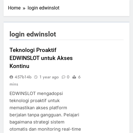
Home
login edwinslot
login edwinslot
Teknologi Proaktif
EDWINSLOT untuk Akses
Kontinu
457b14b
1 year ago
0
6
mins
EDWINSLOT mengadopsi
teknologi proaktif untuk
memastikan akses platform
berjalan tanpa gangguan. Pelajari
bagaimana strategi sistem
otomatis dan monitoring real-time