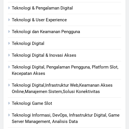
Teknologi & Pengalaman Digital
Teknologi & User Experience
Teknologi dan Keamanan Pengguna
Teknologi Digital
Teknologi Digital & Inovasi Akses
Teknologi Digital, Pengalaman Pengguna, Platform Slot,
Kecepatan Akses
Teknologi Digital,Infrastruktur Web,Keamanan Akses
Online,Manajemen Sistem,Solusi Konektivitas
Teknologi Game Slot
Teknologi Informasi, DevOps, Infrastruktur Digital, Game
Server Management, Analisis Data