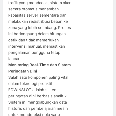
trafik yang mendadak, sistem akan
secara otomatis menambah
kapasitas server sementara dan
melakukan redistribusi beban ke
zona yang lebih seimbang. Proses
ini berlangsung dalam hitungan
detik dan tidak memerlukan
intervensi manual, memastikan
pengalaman pengguna tetap
lancar.
Monitoring Real-Time dan Sistem
Peringatan Dini
Salah satu komponen paling vital
dalam teknologi proaktif
EDWINSLOT adalah sistem
peringatan dini berbasis analitik.
Sistem ini menggabungkan data
historis dan pembelajaran mesin
untuk mendeteksi pola yang