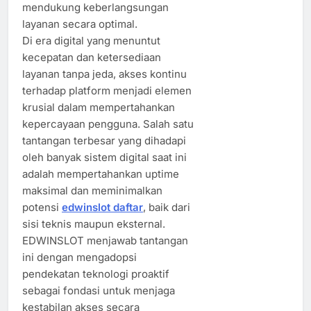
mendukung keberlangsungan
layanan secara optimal.
Di era digital yang menuntut
kecepatan dan ketersediaan
layanan tanpa jeda, akses kontinu
terhadap platform menjadi elemen
krusial dalam mempertahankan
kepercayaan pengguna. Salah satu
tantangan terbesar yang dihadapi
oleh banyak sistem digital saat ini
adalah mempertahankan uptime
maksimal dan meminimalkan
potensi
edwinslot daftar
, baik dari
sisi teknis maupun eksternal.
EDWINSLOT menjawab tantangan
ini dengan mengadopsi
pendekatan teknologi proaktif
sebagai fondasi untuk menjaga
kestabilan akses secara