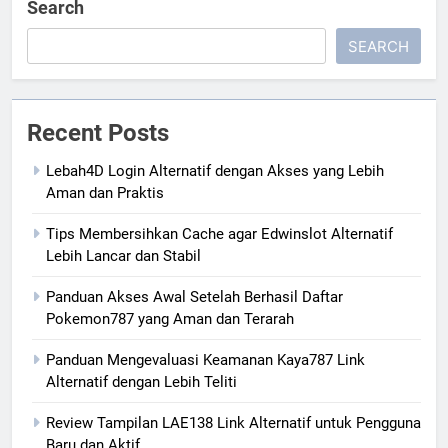
Search
SEARCH
Recent Posts
Lebah4D Login Alternatif dengan Akses yang Lebih
Aman dan Praktis
Tips Membersihkan Cache agar Edwinslot Alternatif
Lebih Lancar dan Stabil
Panduan Akses Awal Setelah Berhasil Daftar
Pokemon787 yang Aman dan Terarah
Panduan Mengevaluasi Keamanan Kaya787 Link
Alternatif dengan Lebih Teliti
Review Tampilan LAE138 Link Alternatif untuk Pengguna
Baru dan Aktif