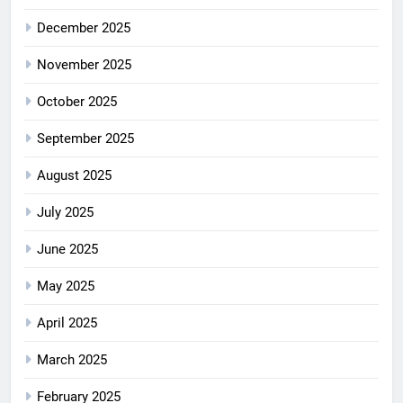
December 2025
November 2025
October 2025
September 2025
August 2025
July 2025
June 2025
May 2025
April 2025
March 2025
February 2025