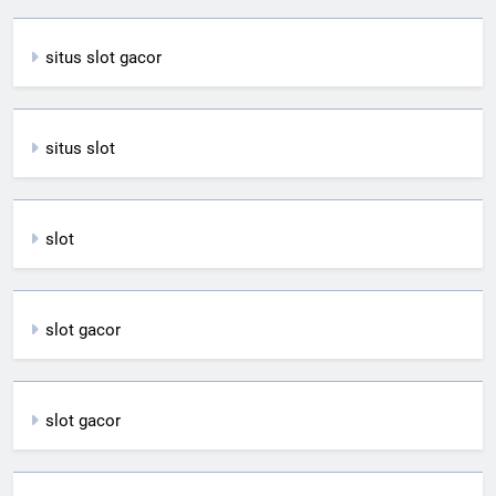
situs slot gacor
situs slot
slot
slot gacor
slot gacor