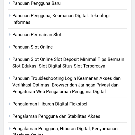
Panduan Pengguna Baru
Panduan Pengguna, Keamanan Digital, Teknologi
Informasi
Panduan Permainan Slot
Panduan Slot Online
Panduan Slot Online Slot Deposit Minimal Tips Bermain
Slot Edukasi Slot Digital Situs Slot Terpercaya
Panduan Troubleshooting Login Keamanan Akses dan
Verifikasi Optimasi Browser dan Jaringan Privasi dan
Pengaturan Web Pengalaman Pengguna Digital
Pengalaman Hiburan Digital Fleksibel
Pengalaman Pengguna dan Stabilitas Akses
Pengalaman Pengguna, Hiburan Digital, Kenyamanan