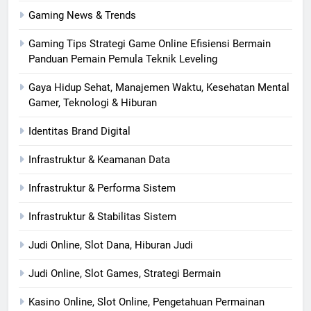
Gaming News & Trends
Gaming Tips Strategi Game Online Efisiensi Bermain
Panduan Pemain Pemula Teknik Leveling
Gaya Hidup Sehat, Manajemen Waktu, Kesehatan Mental
Gamer, Teknologi & Hiburan
Identitas Brand Digital
Infrastruktur & Keamanan Data
Infrastruktur & Performa Sistem
Infrastruktur & Stabilitas Sistem
Judi Online, Slot Dana, Hiburan Judi
Judi Online, Slot Games, Strategi Bermain
Kasino Online, Slot Online, Pengetahuan Permainan