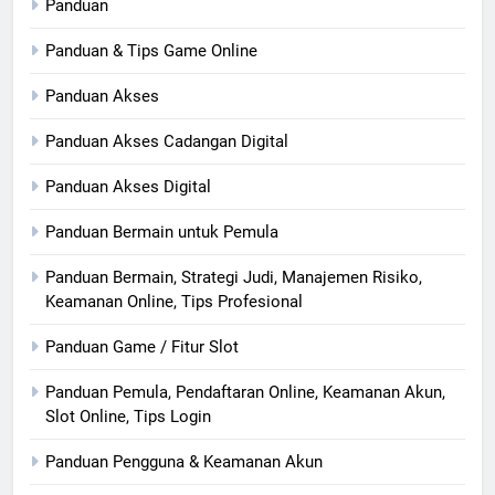
Panduan
Panduan & Tips Game Online
Panduan Akses
Panduan Akses Cadangan Digital
Panduan Akses Digital
Panduan Bermain untuk Pemula
Panduan Bermain, Strategi Judi, Manajemen Risiko,
Keamanan Online, Tips Profesional
Panduan Game / Fitur Slot
Panduan Pemula, Pendaftaran Online, Keamanan Akun,
Slot Online, Tips Login
Panduan Pengguna & Keamanan Akun