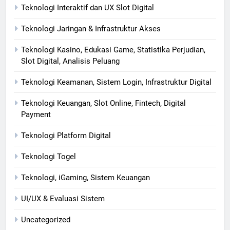
Teknologi Interaktif dan UX Slot Digital
Teknologi Jaringan & Infrastruktur Akses
Teknologi Kasino, Edukasi Game, Statistika Perjudian,
Slot Digital, Analisis Peluang
Teknologi Keamanan, Sistem Login, Infrastruktur Digital
Teknologi Keuangan, Slot Online, Fintech, Digital
Payment
Teknologi Platform Digital
Teknologi Togel
Teknologi, iGaming, Sistem Keuangan
UI/UX & Evaluasi Sistem
Uncategorized