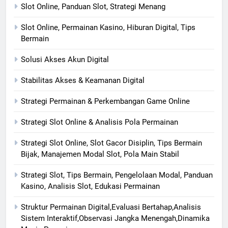
Slot Online, Panduan Slot, Strategi Menang
Slot Online, Permainan Kasino, Hiburan Digital, Tips
Bermain
Solusi Akses Akun Digital
Stabilitas Akses & Keamanan Digital
Strategi Permainan & Perkembangan Game Online
Strategi Slot Online & Analisis Pola Permainan
Strategi Slot Online, Slot Gacor Disiplin, Tips Bermain
Bijak, Manajemen Modal Slot, Pola Main Stabil
Strategi Slot, Tips Bermain, Pengelolaan Modal, Panduan
Kasino, Analisis Slot, Edukasi Permainan
Struktur Permainan Digital,Evaluasi Bertahap,Analisis
Sistem Interaktif,Observasi Jangka Menengah,Dinamika