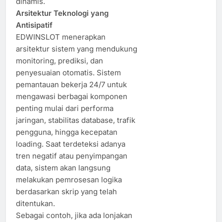
dinamis.
Arsitektur Teknologi yang
Antisipatif
EDWINSLOT menerapkan
arsitektur sistem yang mendukung
monitoring, prediksi, dan
penyesuaian otomatis. Sistem
pemantauan bekerja 24/7 untuk
mengawasi berbagai komponen
penting mulai dari performa
jaringan, stabilitas database, trafik
pengguna, hingga kecepatan
loading. Saat terdeteksi adanya
tren negatif atau penyimpangan
data, sistem akan langsung
melakukan pemrosesan logika
berdasarkan skrip yang telah
ditentukan.
Sebagai contoh, jika ada lonjakan