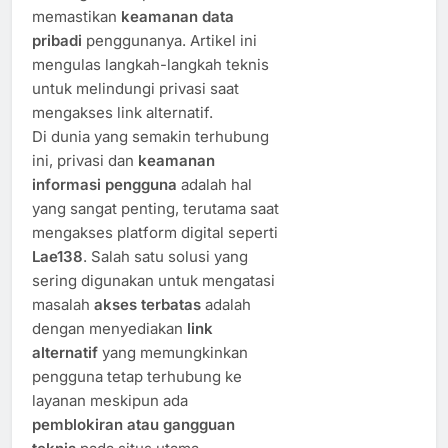
memastikan
keamanan data
pribadi
penggunanya. Artikel ini
mengulas langkah-langkah teknis
untuk melindungi privasi saat
mengakses link alternatif.
Di dunia yang semakin terhubung
ini, privasi dan
keamanan
informasi pengguna
adalah hal
yang sangat penting, terutama saat
mengakses platform digital seperti
Lae138
. Salah satu solusi yang
sering digunakan untuk mengatasi
masalah
akses terbatas
adalah
dengan menyediakan
link
alternatif
yang memungkinkan
pengguna tetap terhubung ke
layanan meskipun ada
pemblokiran atau gangguan