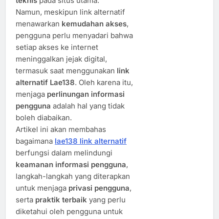
teknis
pada situs utama.
Namun, meskipun link alternatif
menawarkan
kemudahan akses
,
pengguna perlu menyadari bahwa
setiap akses ke internet
meninggalkan jejak digital,
termasuk saat menggunakan
link
alternatif Lae138
. Oleh karena itu,
menjaga
perlinungan informasi
pengguna
adalah hal yang tidak
boleh diabaikan.
Artikel ini akan membahas
bagaimana
lae138 link alternatif
berfungsi dalam melindungi
keamanan informasi pengguna
,
langkah-langkah yang diterapkan
untuk menjaga
privasi pengguna
,
serta
praktik terbaik
yang perlu
diketahui oleh pengguna untuk