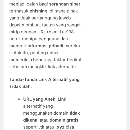
menjadi celah bagi
serangan siber
,
termasuk
phishing
, di mana pihak
yang tidak bertanggung jawab
dapat membuat tautan yang sangat
mirip dengan URL resmi Lae138
untuk menipu pengguna dan
mencuri
informasi pribadi
mereka.
Untuk itu, penting untuk
memeriksa beberapa faktor berikut
sebelum mengklik link alternatif:
Tanda-Tanda Link Alternatif yang
Tidak Sah:
URL yang Aneh
: Link
alternatif yang
menggunakan domain
tidak
dikenal
atau
domain gratis
seperti
.tk
atau
.xyz
bisa