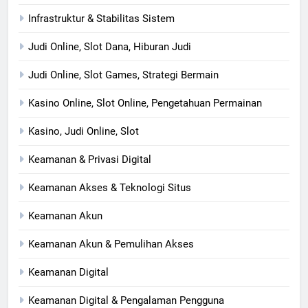
Infrastruktur & Stabilitas Sistem
Judi Online, Slot Dana, Hiburan Judi
Judi Online, Slot Games, Strategi Bermain
Kasino Online, Slot Online, Pengetahuan Permainan
Kasino, Judi Online, Slot
Keamanan & Privasi Digital
Keamanan Akses & Teknologi Situs
Keamanan Akun
Keamanan Akun & Pemulihan Akses
Keamanan Digital
Keamanan Digital & Pengalaman Pengguna