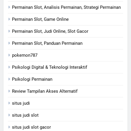
Permainan Slot, Analisis Permainan, Strategi Permainan
Permainan Slot, Game Online
Permainan Slot, Judi Online, Slot Gacor
Permainan Slot, Panduan Permainan
pokemon787
Psikologi Digital & Teknologi Interaktif
Psikologi Permainan
Review Tampilan Akses Alternatif
situs judi
situs judi slot
situs judi slot gacor