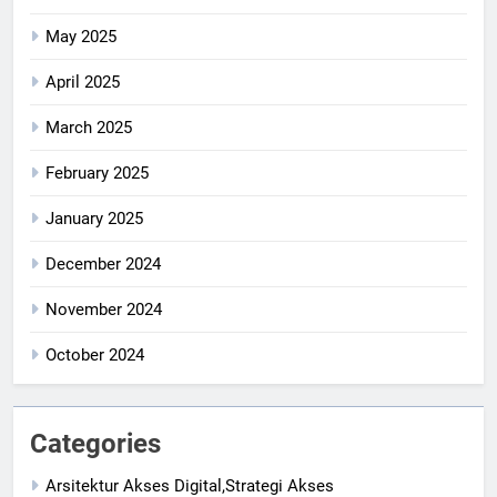
May 2025
April 2025
March 2025
February 2025
January 2025
December 2024
November 2024
October 2024
Categories
Arsitektur Akses Digital,Strategi Akses