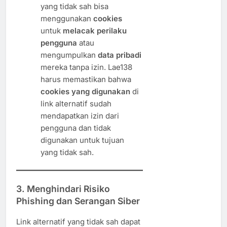
yang tidak sah bisa
menggunakan
cookies
untuk
melacak perilaku
pengguna
atau
mengumpulkan
data pribadi
mereka tanpa izin. Lae138
harus memastikan bahwa
cookies yang digunakan
di
link alternatif sudah
mendapatkan izin dari
pengguna dan tidak
digunakan untuk tujuan
yang tidak sah.
3.
Menghindari Risiko
Phishing dan Serangan Siber
Link alternatif yang tidak sah dapat