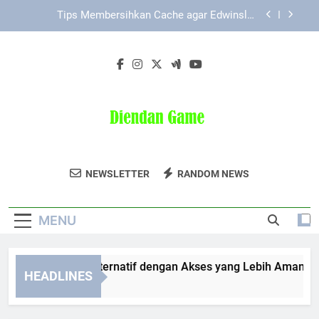
Skip
Panduan Akses Awal Setelah Berhasil Daftar
to
Pokemon787 yang Aman dan Terarah
content
Panduan Mengevaluasi Keamanan Kaya787 Link
Alternatif dengan Lebih Teliti
Lebah4D Login Alternatif dengan Akses yang
Lebih Aman dan Praktis
Tips Membersihkan Cache agar Edwinslot
Alternatif Lebih Lancar dan Stabil
Panduan Akses Awal Setelah Berhasil Daftar
Pokemon787 yang Aman dan Terarah
Diendan Game
Ikuti Komunitas Game Dan Dapatkan Tips
Panduan Mengevaluasi Keamanan Kaya787 Link
NEWSLETTER
RANDOM NEWS
Alternatif dengan Lebih Teliti
Bermain Di Diendan Game.
MENU
bah4D Login Alternatif dengan Akses yang Lebih Aman dan Pr
HEADLINES
Months Ago