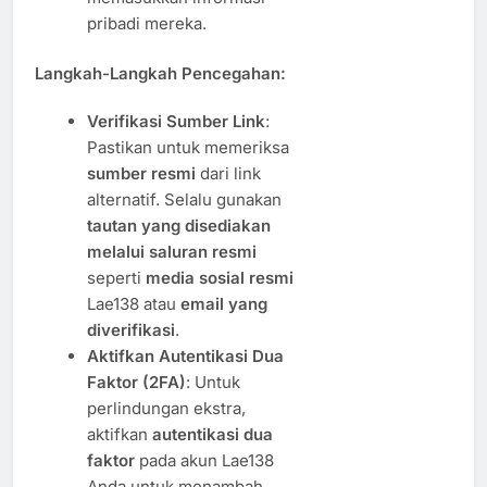
pribadi mereka.
Langkah-Langkah Pencegahan:
Verifikasi Sumber Link
:
Pastikan untuk memeriksa
sumber resmi
dari link
alternatif. Selalu gunakan
tautan yang disediakan
melalui saluran resmi
seperti
media sosial resmi
Lae138 atau
email yang
diverifikasi
.
Aktifkan Autentikasi Dua
Faktor (2FA)
: Untuk
perlindungan ekstra,
aktifkan
autentikasi dua
faktor
pada akun Lae138
Anda untuk menambah