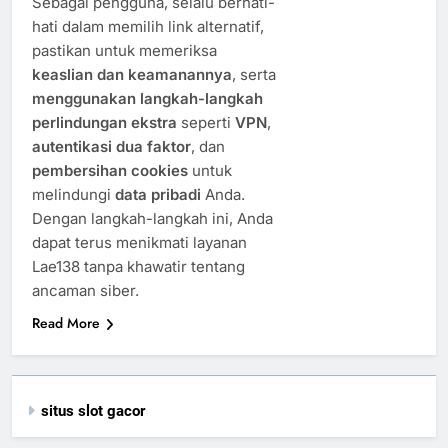
Sebagai pengguna, selalu berhati-
hati dalam memilih link alternatif,
pastikan untuk memeriksa
keaslian dan keamanannya
, serta
menggunakan langkah-langkah
perlindungan ekstra
seperti
VPN
,
autentikasi dua faktor
, dan
pembersihan cookies
untuk
melindungi
data pribadi
Anda.
Dengan langkah-langkah ini, Anda
dapat terus menikmati layanan
Lae138 tanpa khawatir tentang
ancaman siber.
Read More
situs slot gacor