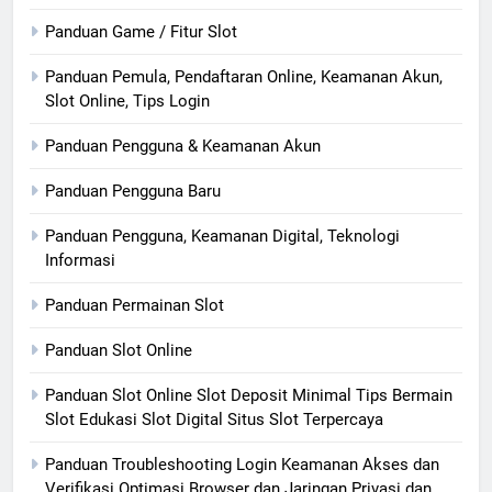
Panduan Game / Fitur Slot
Panduan Pemula, Pendaftaran Online, Keamanan Akun,
Slot Online, Tips Login
Panduan Pengguna & Keamanan Akun
Panduan Pengguna Baru
Panduan Pengguna, Keamanan Digital, Teknologi
Informasi
Panduan Permainan Slot
Panduan Slot Online
Panduan Slot Online Slot Deposit Minimal Tips Bermain
Slot Edukasi Slot Digital Situs Slot Terpercaya
Panduan Troubleshooting Login Keamanan Akses dan
Verifikasi Optimasi Browser dan Jaringan Privasi dan