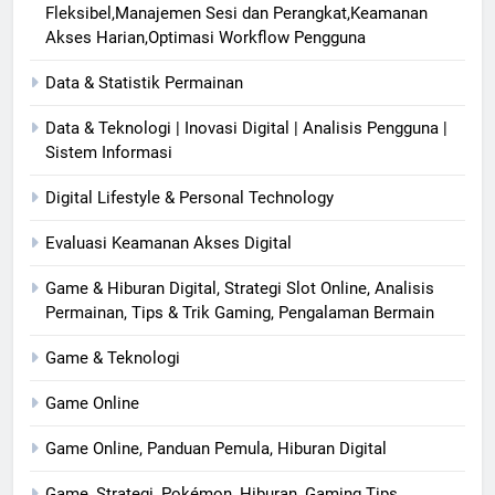
Fleksibel,Manajemen Sesi dan Perangkat,Keamanan
Akses Harian,Optimasi Workflow Pengguna
Data & Statistik Permainan
Data & Teknologi | Inovasi Digital | Analisis Pengguna |
Sistem Informasi
Digital Lifestyle & Personal Technology
Evaluasi Keamanan Akses Digital
Game & Hiburan Digital, Strategi Slot Online, Analisis
Permainan, Tips & Trik Gaming, Pengalaman Bermain
Game & Teknologi
Game Online
Game Online, Panduan Pemula, Hiburan Digital
Game, Strategi, Pokémon, Hiburan, Gaming Tips,