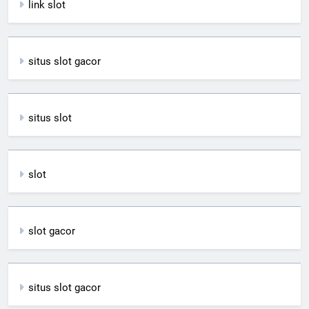
link slot
situs slot gacor
situs slot
slot
slot gacor
situs slot gacor