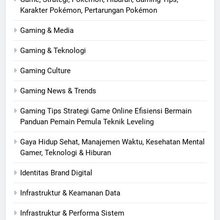
Karakter Pokémon, Pertarungan Pokémon
Gaming & Media
Gaming & Teknologi
Gaming Culture
Gaming News & Trends
Gaming Tips Strategi Game Online Efisiensi Bermain
Panduan Pemain Pemula Teknik Leveling
Gaya Hidup Sehat, Manajemen Waktu, Kesehatan Mental
Gamer, Teknologi & Hiburan
Identitas Brand Digital
Infrastruktur & Keamanan Data
Infrastruktur & Performa Sistem