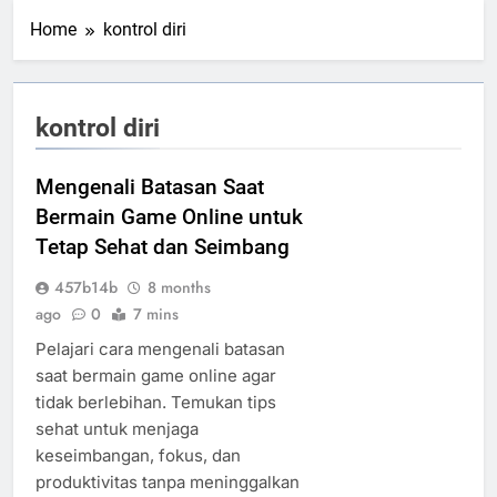
Home
kontrol diri
kontrol diri
Mengenali Batasan Saat
Bermain Game Online untuk
Tetap Sehat dan Seimbang
457b14b
8 months
ago
0
7 mins
Pelajari cara mengenali batasan
saat bermain game online agar
tidak berlebihan. Temukan tips
sehat untuk menjaga
keseimbangan, fokus, dan
produktivitas tanpa meninggalkan