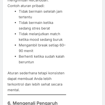
menghindari kecanduan.
Contoh aturan pribadi:
Tidak bermain setelah jam
tertentu
Tidak bermain ketika
sedang stres berat
Tidak melanjutkan match
ketika mood sedang buruk
Mengambil break setiap 60–
90 menit
Berhenti ketika sudah kalah
beruntun
Aturan sederhana tetapi konsisten
dapat membuat Anda lebih
terkontrol dan lebih sehat secara
mental.
6. Mengenali Pengaruh