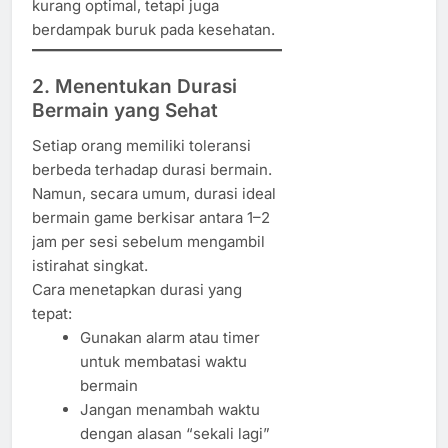
kurang optimal, tetapi juga
berdampak buruk pada kesehatan.
2. Menentukan Durasi
Bermain yang Sehat
Setiap orang memiliki toleransi
berbeda terhadap durasi bermain.
Namun, secara umum, durasi ideal
bermain game berkisar antara 1–2
jam per sesi sebelum mengambil
istirahat singkat.
Cara menetapkan durasi yang
tepat:
Gunakan alarm atau timer
untuk membatasi waktu
bermain
Jangan menambah waktu
dengan alasan “sekali lagi”