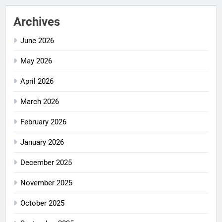
Archives
June 2026
May 2026
April 2026
March 2026
February 2026
January 2026
December 2025
November 2025
October 2025