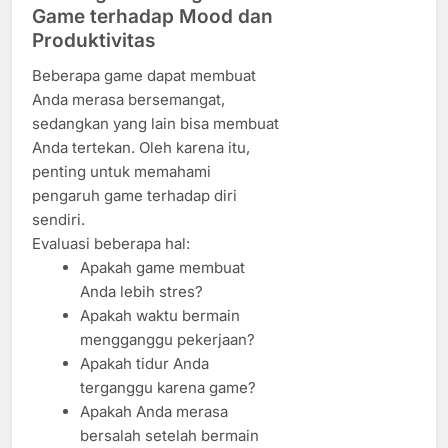
Game terhadap Mood dan
Produktivitas
Beberapa game dapat membuat
Anda merasa bersemangat,
sedangkan yang lain bisa membuat
Anda tertekan. Oleh karena itu,
penting untuk memahami
pengaruh game terhadap diri
sendiri.
Evaluasi beberapa hal:
Apakah game membuat
Anda lebih stres?
Apakah waktu bermain
mengganggu pekerjaan?
Apakah tidur Anda
terganggu karena game?
Apakah Anda merasa
bersalah setelah bermain