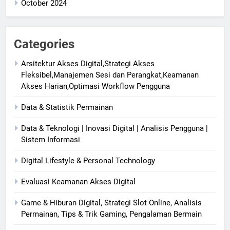
October 2024
Categories
Arsitektur Akses Digital,Strategi Akses
Fleksibel,Manajemen Sesi dan Perangkat,Keamanan
Akses Harian,Optimasi Workflow Pengguna
Data & Statistik Permainan
Data & Teknologi | Inovasi Digital | Analisis Pengguna |
Sistem Informasi
Digital Lifestyle & Personal Technology
Evaluasi Keamanan Akses Digital
Game & Hiburan Digital, Strategi Slot Online, Analisis
Permainan, Tips & Trik Gaming, Pengalaman Bermain