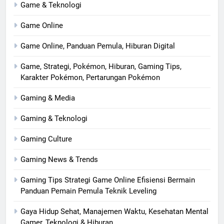
Game & Teknologi
Game Online
Game Online, Panduan Pemula, Hiburan Digital
Game, Strategi, Pokémon, Hiburan, Gaming Tips,
Karakter Pokémon, Pertarungan Pokémon
Gaming & Media
Gaming & Teknologi
Gaming Culture
Gaming News & Trends
Gaming Tips Strategi Game Online Efisiensi Bermain
Panduan Pemain Pemula Teknik Leveling
Gaya Hidup Sehat, Manajemen Waktu, Kesehatan Mental
Gamer, Teknologi & Hiburan