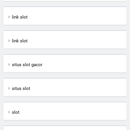
link slot
link slot
situs slot gacor
situs slot
slot