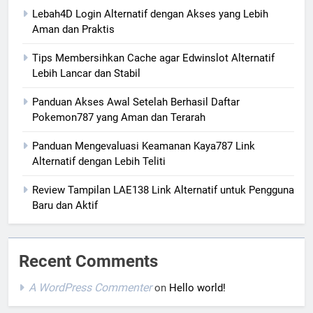
Lebah4D Login Alternatif dengan Akses yang Lebih
Aman dan Praktis
Tips Membersihkan Cache agar Edwinslot Alternatif
Lebih Lancar dan Stabil
Panduan Akses Awal Setelah Berhasil Daftar
Pokemon787 yang Aman dan Terarah
Panduan Mengevaluasi Keamanan Kaya787 Link
Alternatif dengan Lebih Teliti
Review Tampilan LAE138 Link Alternatif untuk Pengguna
Baru dan Aktif
Recent Comments
A WordPress Commenter
on
Hello world!